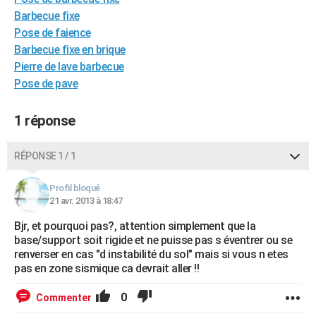
City break
Voyage de noces
Climat
Destinations
Voyage nature
Forum
+
Barbecue fixe
PHOTO
Pose de faience
GUIDES D'ACHAT
Barbecue fixe en brique
Pierre de lave barbecue
BONS PLANS
Pose de pave
CARTE DE VOEUX
1 réponse
Carte Bonne année
Carte Pâques
Carte de Noël
Carte Saint-Valentin
Carte d'anniversaire
DICTIONNAIRE
RÉPONSE 1 / 1
Biographies
Expressions
Dictionnaire
Citations
Proverbes
PROGRAMME TV
COPAINS D'AVANT
Profil bloqué
21 avr. 2013 à 18:47
Se connecter
Collèges
Universités
Service militaire
S'inscrire
Lycées
Primaires
Entreprises
Avis de recherche
AVIS DE DÉCÈS
Bjr, et pourquoi pas?, attention simplement que la
base/support soit rigide et ne puisse pas s éventrer ou se
FORUM
renverser en cas "d instabilité du sol" mais si vous n etes
pas en zone sismique ca devrait aller !!
Lifestyle
Sport
Television
Cinema
Bricolage
Culture
Auto
Voyage
0
Commenter