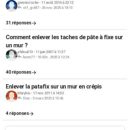
gwenicrocke
-
11 août 2016 à 23:12
stf_jpd87
-
26 nov. 2025 à 18:13
31 réponses
Comment enlever les taches de pâte à fixe sur
un mur ?
philou013
-
11 juin 2007 à 11:37
kevin77
-
10 déc. 2025 à 12:24
40 réponses
Enlever la patafix sur un mur en crépis
Marylou
-
17 nov. 2011 à 14:53
Diaz
-
3 mars 2023 à 15:46
4 réponses