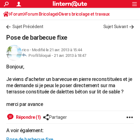
ACTUALITÉS
Forum
Forum Bricolage
Connexion
Divers bricolage et travaux
S'inscrire
Rechercher
Société
Education
Villes
Politique
Faits Divers
Monde
+
SPORT
Sujet Précédent
Sujet Suivant
Football
Cyclisme
Forum
Coupe du monde 2026
Tennis
Rugby
CULTURE
Pose de barbecue fixe
TNT
Cinéma
Musique
Programme TV
Streaming
Sorties cinéma
+
FINANCE
rico
-
Modifié le 21 avr. 2013 à 15:44
Profil bloqué -
21 avr. 2013 à 18:47
Impôts
Immobilier
Banque
Crédit
Retraite
Epargne
Risques naturels par ville
Assurance
AUTO
Bonjour,
Réserver un essai
Berlines
Forum auto
Essais
Citadines
SUV
+
HIGH-TECH
Je viens d'acheter un barvecue en pierre reconstituées et je
Meilleur smartphone
Ordinateurs
Guide high-tech
Mobiles
Internet
Jeux vidéo
+
BRICOLAGE
me demande si je peux le poser directement sur ma
terrasse constituée de dalettes béton sur lit de sable ?
Aménagement intérieur
Cuisine
Jardinage
+
Forum
Extérieur
Salle de bains
Rangement
WEEK-END
merci par avance
Escapades
Expositions
Week-end nature
Guides de France
Patrimoine
Musées
+
LIFESTYLE
Répondre (1)
Partager
Bien-être
Mode
+
Art de vivre
Loisirs
Modes de vie
SANTE
A voir également:
Guide de la santé
Médicaments
+
Alimentation
Maladies
Sommeil
VOYAGE
Pose de barbecue fixe