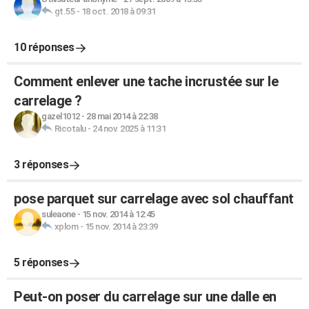
gt.55
-
18 oct. 2018 à 09:31
10 réponses
Comment enlever une tache incrustée sur le
carrelage ?
gazel1012
-
28 mai 2014 à 22:38
Ricotalu
-
24 nov. 2025 à 11:31
3 réponses
pose parquet sur carrelage avec sol chauffant
suleaone
-
15 nov. 2014 à 12:45
xplom
-
15 nov. 2014 à 23:39
5 réponses
Peut-on poser du carrelage sur une dalle en