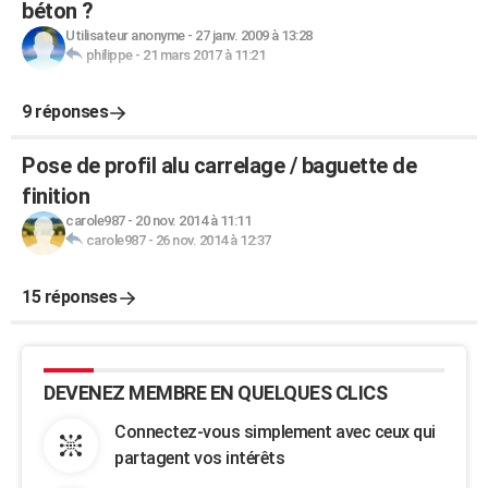
béton ?
Utilisateur anonyme
-
27 janv. 2009 à 13:28
philippe
-
21 mars 2017 à 11:21
9 réponses
Pose de profil alu carrelage / baguette de
finition
carole987
-
20 nov. 2014 à 11:11
carole987
-
26 nov. 2014 à 12:37
15 réponses
DEVENEZ MEMBRE EN QUELQUES CLICS
Connectez-vous simplement avec ceux qui
partagent vos intérêts