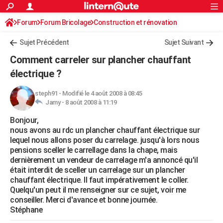
ACTUALITÉS
Forum
Forum Bricolage
Connexion
Construction et rénovation
S'inscrire
Rechercher
Société
Education
Villes
Politique
Faits Divers
Monde
+
SPORT
Sujet Précédent
Sujet Suivant
Football
Cyclisme
Forum
Coupe du monde 2026
Tennis
Rugby
CULTURE
Comment carreler sur plancher chauffant
TNT
Cinéma
Musique
Programme TV
Streaming
Sorties cinéma
+
électrique ?
FINANCE
Impôts
Immobilier
Banque
Crédit
Retraite
Epargne
Risques naturels par ville
Assurance
AUTO
steph91
-
Modifié le 4 août 2008 à 08:45
Jamy -
8 août 2008 à 11:19
Réserver un essai
Berlines
Forum auto
Essais
Citadines
SUV
+
HIGH-TECH
Bonjour,
nous avons au rdc un plancher chauffant électrique sur
Meilleur smartphone
Ordinateurs
Guide high-tech
Mobiles
Internet
Jeux vidéo
+
BRICOLAGE
lequel nous allons poser du carrelage. jusqu'à lors nous
pensions sceller le carrellage dans la chape, mais
Aménagement intérieur
Cuisine
Jardinage
+
Forum
Extérieur
Salle de bains
Rangement
WEEK-END
dernièrement un vendeur de carrelage m'a annoncé qu'il
était interdit de sceller un carrelage sur un plancher
Escapades
Expositions
Week-end nature
Guides de France
Patrimoine
Musées
+
LIFESTYLE
chauffant électrique. Il faut impérativement le coller.
Quelqu'un peut il me renseigner sur ce sujet, voir me
Bien-être
Mode
+
Art de vivre
Loisirs
Modes de vie
SANTE
conseiller. Merci d'avance et bonne journée.
Stéphane
Guide de la santé
Médicaments
+
Alimentation
Maladies
Sommeil
VOYAGE