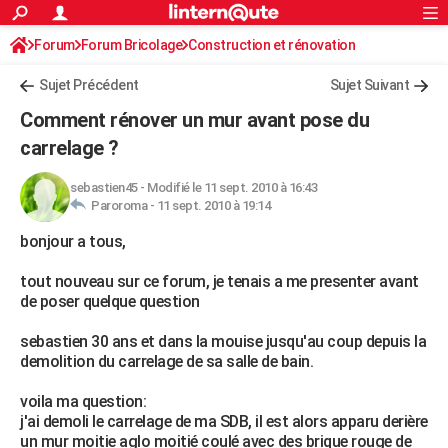
ACTUALITÉS
Forum
Forum Bricolage
Connexion
Construction et rénovation
S'inscrire
Rechercher
Société
Education
Villes
Politique
Faits Divers
Monde
+
SPORT
Sujet Précédent
Sujet Suivant
Football
Cyclisme
Forum
Coupe du monde 2026
Tennis
Rugby
CULTURE
Comment rénover un mur avant pose du
TNT
Cinéma
Musique
Programme TV
Streaming
Sorties cinéma
+
carrelage ?
FINANCE
Impôts
Immobilier
Banque
Crédit
Retraite
Epargne
Risques naturels par ville
Assurance
AUTO
sebastien45
-
Modifié le 11 sept. 2010 à 16:43
Paroroma -
11 sept. 2010 à 19:14
Réserver un essai
Berlines
Forum auto
Essais
Citadines
SUV
+
HIGH-TECH
bonjour a tous,
Meilleur smartphone
Ordinateurs
Guide high-tech
Mobiles
Internet
Jeux vidéo
+
BRICOLAGE
tout nouveau sur ce forum, je tenais a me presenter avant
de poser quelque question
Aménagement intérieur
Cuisine
Jardinage
+
Forum
Extérieur
Salle de bains
Rangement
WEEK-END
sebastien 30 ans et dans la mouise jusqu'au coup depuis la
Escapades
Expositions
Week-end nature
Guides de France
Patrimoine
Musées
+
LIFESTYLE
demolition du carrelage de sa salle de bain.
Bien-être
Mode
+
Art de vivre
Loisirs
Modes de vie
SANTE
voila ma question:
j'ai demoli le carrelage de ma SDB, il est alors apparu derière
Guide de la santé
Médicaments
+
Alimentation
Maladies
Sommeil
VOYAGE
un mur moitie aglo moitié coulé avec des brique rouge de