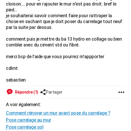
cloison.... pour en rajouter le mur n'est pas droit. bref le
City break
Voyage de noces
Climat
Destinations
Voyage nature
Forum
+
PHOTO
pied...
je souhaiterai savoir comment faire pour rattraper la
GUIDES D'ACHAT
chose en sachant que je doit poser du carrelage tout neuf
par la suite par dessus.
BONS PLANS
comment puis je mettre du ba 13 hydro en collage ou bien
CARTE DE VOEUX
combler avec du ciment std ou fibré.
Carte Bonne année
Carte Pâques
Carte de Noël
Carte Saint-Valentin
Carte d'anniversaire
DICTIONNAIRE
merci bcp de l'aide que vous pourrez m'appporter
Biographies
Expressions
Dictionnaire
Citations
Proverbes
PROGRAMME TV
cdlmt
COPAINS D'AVANT
sebastien
Se connecter
Collèges
Universités
Service militaire
S'inscrire
Lycées
Primaires
Entreprises
Avis de recherche
AVIS DE DÉCÈS
Répondre (1)
Partager
FORUM
A voir également:
Lifestyle
Sport
Television
Cinema
Bricolage
Culture
Auto
Voyage
Comment rénover un mur avant pose du carrelage ?
Pose carrelage au mur
Pose carrelage sol