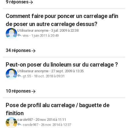
9 réponses
Comment faire pour poncer un carrelage afin
de poser un autre carrelage dessus?
Utilisateur anonyme
-
3 juil. 2009 à 22:38
vins
-
1 juin 2011 à 20:49
34 réponses
Peut-on poser du linoleum sur du carrelage ?
Utilisateur anonyme
-
27 sept. 2009 à 13:35
gt.55
-
18 oct. 2018 à 09:31
10 réponses
Pose de profil alu carrelage / baguette de
finition
carole987
-
20 nov. 2014 à 11:11
carole987
-
26 nov. 2014 à 12:37