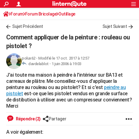
ACTUALITÉS
Forum
Forum Bricolage
Connexion
Outillage
S'inscrire
Rechercher
Société
Education
Villes
Politique
Faits Divers
Monde
+
SPORT
Sujet Précédent
Sujet Suivant
Football
Cyclisme
Forum
Coupe du monde 2026
Tennis
Rugby
CULTURE
Comment appliquer de la peinture : rouleau ou
TNT
Cinéma
Musique
Programme TV
Streaming
Sorties cinéma
+
pistolet ?
FINANCE
Impôts
Immobilier
Banque
Crédit
Retraite
Epargne
Risques naturels par ville
Assurance
AUTO
polux62
-
Modifié le 17 oct. 2017 à 12:57
davdelablot -
1 juin 2006 à 19:03
Réserver un essai
Berlines
Forum auto
Essais
Citadines
SUV
+
HIGH-TECH
J'ai toute ma maison à peindre à l'intérieur sur BA13 et
carreaux de plâtre. Me conseillez-vous d'appliquer la
Meilleur smartphone
Ordinateurs
Guide high-tech
Mobiles
Internet
Jeux vidéo
+
BRICOLAGE
peinture au rouleau ou au pistolet? Et si c'est
peindre au
pistolet
est-ce que les pistolet vendus en grande surface
Aménagement intérieur
Cuisine
Jardinage
+
Forum
Extérieur
Salle de bains
Rangement
WEEK-END
de distibution à utiliser avec un compresseur conviennent?
Merci
Escapades
Expositions
Week-end nature
Guides de France
Patrimoine
Musées
+
LIFESTYLE
Répondre (2)
Partager
Bien-être
Mode
+
Art de vivre
Loisirs
Modes de vie
SANTE
A voir également:
Guide de la santé
Médicaments
+
Alimentation
Maladies
Sommeil
VOYAGE