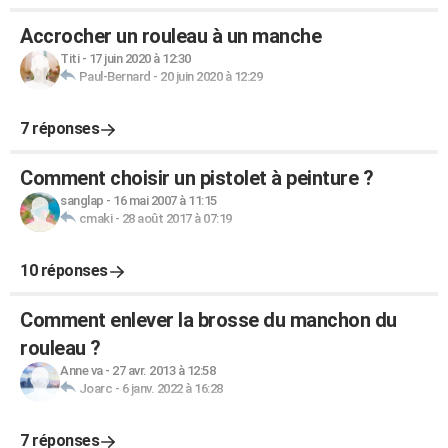
Accrocher un rouleau à un manche
Titi
-
17 juin 2020 à 12:30
Paul-Bernard
-
20 juin 2020 à 12:29
7 réponses
Comment choisir un pistolet à peinture ?
sanglap
-
16 mai 2007 à 11:15
cmaki
-
28 août 2017 à 07:19
10 réponses
Comment enlever la brosse du manchon du
rouleau ?
Anne va
-
27 avr. 2013 à 12:58
Joarc
-
6 janv. 2022 à 16:28
7 réponses