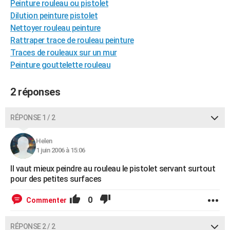
Peinture rouleau ou pistolet
City break
Voyage de noces
Climat
Destinations
Voyage nature
Forum
+
PHOTO
Dilution peinture pistolet
Nettoyer rouleau peinture
GUIDES D'ACHAT
Rattraper trace de rouleau peinture
Traces de rouleaux sur un mur
BONS PLANS
Peinture gouttelette rouleau
CARTE DE VOEUX
2 réponses
Carte Bonne année
Carte Pâques
Carte de Noël
Carte Saint-Valentin
Carte d'anniversaire
DICTIONNAIRE
Biographies
Expressions
Dictionnaire
Citations
Proverbes
PROGRAMME TV
RÉPONSE 1 / 2
COPAINS D'AVANT
Helen
1 juin 2006 à 15:06
Se connecter
Collèges
Universités
Service militaire
S'inscrire
Lycées
Primaires
Entreprises
Avis de recherche
AVIS DE DÉCÈS
Il vaut mieux peindre au rouleau le pistolet servant surtout
pour des petites surfaces
FORUM
Lifestyle
Sport
Television
Cinema
Bricolage
Culture
Auto
Voyage
0
Commenter
RÉPONSE 2 / 2