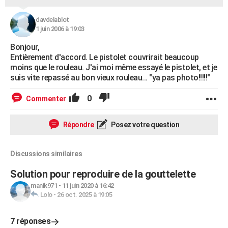
davdelablot
1 juin 2006 à 19:03
Bonjour,
Entièrement d'accord. Le pistolet couvrirait beaucoup
moins que le rouleau. J'ai moi même essayé le pistolet, et je
suis vite repassé au bon vieux rouleau... "ya pas photo!!!!!"
0
Commenter
Répondre
Posez votre question
Discussions similaires
Solution pour reproduire de la gouttelette
manik971
-
11 juin 2020 à 16:42
Lolo
-
26 oct. 2025 à 19:05
7 réponses