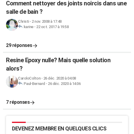
Comment nettoyer des joints noircis dans une
salle de bain ?
Christi
-
2 nov. 2008 à 17:48
karine
-
22 oct. 2017 à 19:58
29 réponses
Resine Epoxy nulle? Mais quelle solution
alors?
CaroloColton
-
26 déc. 2020 à 04:08
Paul-Bernard
-
26 déc. 2020 à 14:06
7 réponses
DEVENEZ MEMBRE EN QUELQUES CLICS