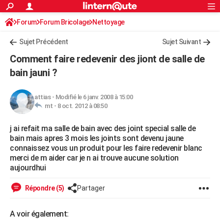
ACTUALITÉS
Forum
Forum Bricolage
Connexion
Nettoyage
S'inscrire
Rechercher
Société
Education
Villes
Politique
Faits Divers
Monde
+
SPORT
Sujet Précédent
Sujet Suivant
Football
Cyclisme
Forum
Coupe du monde 2026
Tennis
Rugby
CULTURE
Comment faire redevenir des jiont de salle de
TNT
Cinéma
Musique
Programme TV
Streaming
Sorties cinéma
+
bain jauni ?
FINANCE
Impôts
Immobilier
Banque
Crédit
Retraite
Epargne
Risques naturels par ville
Assurance
AUTO
attias
-
Modifié le 6 janv. 2008 à 15:00
mt -
8 oct. 2012 à 08:50
Réserver un essai
Berlines
Forum auto
Essais
Citadines
SUV
+
HIGH-TECH
j ai refait ma salle de bain avec des joint special salle de
Meilleur smartphone
Ordinateurs
Guide high-tech
Mobiles
Internet
Jeux vidéo
+
BRICOLAGE
bain mais apres 3 mois les joints sont devenu jaune
connaissez vous un produit pour les faire redevenir blanc
Aménagement intérieur
Cuisine
Jardinage
+
Forum
Extérieur
Salle de bains
Rangement
WEEK-END
merci de m aider car je n ai trouve aucune solution
aujourdhui
Escapades
Expositions
Week-end nature
Guides de France
Patrimoine
Musées
+
LIFESTYLE
Répondre (5)
Partager
Bien-être
Mode
+
Art de vivre
Loisirs
Modes de vie
SANTE
Guide de la santé
Médicaments
+
Alimentation
Maladies
Sommeil
VOYAGE
A voir également: