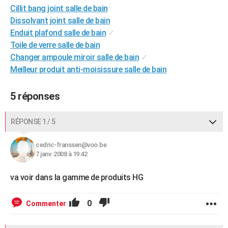
Cillit bang joint salle de bain
City break
Voyage de noces
Climat
Destinations
Voyage nature
Forum
+
PHOTO
Dissolvant joint salle de bain
Enduit plafond salle de bain
✓
GUIDES D'ACHAT
Toile de verre salle de bain
BONS PLANS
Changer ampoule miroir salle de bain
✓
Meilleur produit anti-moisissure salle de bain
CARTE DE VOEUX
Carte Bonne année
Carte Pâques
Carte de Noël
Carte Saint-Valentin
Carte d'anniversaire
5 réponses
DICTIONNAIRE
Biographies
Expressions
Dictionnaire
Citations
Proverbes
PROGRAMME TV
RÉPONSE 1 / 5
COPAINS D'AVANT
cedric-franssen@voo.be
Se connecter
Collèges
Universités
Service militaire
S'inscrire
Lycées
Primaires
Entreprises
Avis de recherche
7 janv. 2008 à 19:42
AVIS DE DÉCÈS
va voir dans la gamme de produits HG
FORUM
Lifestyle
Sport
Television
Cinema
Bricolage
Culture
Auto
Voyage
0
Commenter