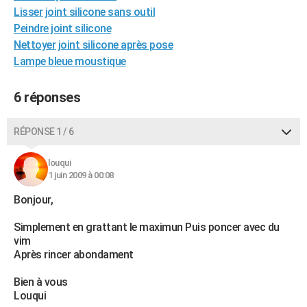
Lisser joint silicone sans outil
City break
Voyage de noces
Climat
Destinations
Voyage nature
Forum
+
PHOTO
Peindre joint silicone
Nettoyer joint silicone après pose
GUIDES D'ACHAT
Lampe bleue moustique
BONS PLANS
6 réponses
CARTE DE VOEUX
Carte Bonne année
Carte Pâques
Carte de Noël
Carte Saint-Valentin
Carte d'anniversaire
DICTIONNAIRE
RÉPONSE 1 / 6
Biographies
Expressions
Dictionnaire
Citations
Proverbes
PROGRAMME TV
louqui
1 juin 2009 à 00:08
COPAINS D'AVANT
Bonjour,
Se connecter
Collèges
Universités
Service militaire
S'inscrire
Lycées
Primaires
Entreprises
Avis de recherche
AVIS DE DÉCÈS
Simplement en grattant le maximun Puis poncer avec du
FORUM
vim
Après rincer abondament
Lifestyle
Sport
Television
Cinema
Bricolage
Culture
Auto
Voyage
Bien à vous
Louqui