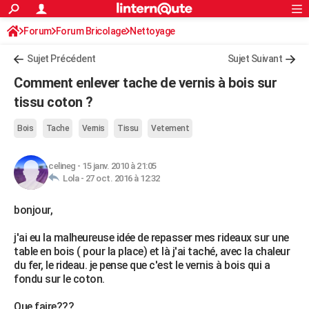
ACTUALITÉS
Forum
Forum Bricolage
Connexion
Nettoyage
S'inscrire
Rechercher
Société
Education
Villes
Politique
Faits Divers
Monde
+
SPORT
Sujet Précédent
Sujet Suivant
Football
Cyclisme
Forum
Coupe du monde 2026
Tennis
Rugby
CULTURE
Comment enlever tache de vernis à bois sur
TNT
Cinéma
Musique
Programme TV
Streaming
Sorties cinéma
+
tissu coton ?
FINANCE
Impôts
Immobilier
Banque
Crédit
Retraite
Epargne
Risques naturels par ville
Assurance
AUTO
Bois
Tache
Vernis
Tissu
Vetement
Réserver un essai
Berlines
Forum auto
Essais
Citadines
SUV
+
HIGH-TECH
celineg
-
15 janv. 2010 à 21:05
Lola -
27 oct. 2016 à 12:32
Meilleur smartphone
Ordinateurs
Guide high-tech
Mobiles
Internet
Jeux vidéo
+
BRICOLAGE
bonjour,
Aménagement intérieur
Cuisine
Jardinage
+
Forum
Extérieur
Salle de bains
Rangement
WEEK-END
j'ai eu la malheureuse idée de repasser mes rideaux sur une
Escapades
Expositions
Week-end nature
Guides de France
Patrimoine
Musées
+
LIFESTYLE
table en bois ( pour la place) et là j'ai taché, avec la chaleur
du fer, le rideau. je pense que c'est le vernis à bois qui a
Bien-être
Mode
+
Art de vivre
Loisirs
Modes de vie
SANTE
fondu sur le coton.
Guide de la santé
Médicaments
+
Alimentation
Maladies
Sommeil
VOYAGE
Que faire???