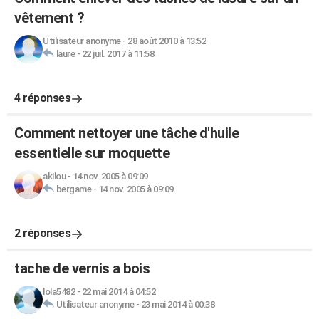
vêtement ?
Utilisateur anonyme
-
28 août 2010 à 13:52
laure
-
22 juil. 2017 à 11:58
4 réponses
Comment nettoyer une tâche d'huile
essentielle sur moquette
akilou
-
14 nov. 2005 à 09:09
bergame
-
14 nov. 2005 à 09:09
2 réponses
tache de vernis a bois
lola5482
-
22 mai 2014 à 04:52
Utilisateur anonyme
-
23 mai 2014 à 00:38