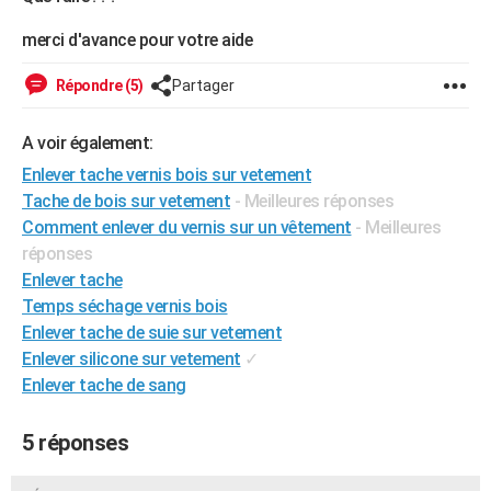
City break
Voyage de noces
Climat
Destinations
Voyage nature
Forum
+
PHOTO
merci d'avance pour votre aide
GUIDES D'ACHAT
Répondre (5)
Partager
BONS PLANS
A voir également:
CARTE DE VOEUX
Enlever tache vernis bois sur vetement
Carte Bonne année
Carte Pâques
Carte de Noël
Carte Saint-Valentin
Carte d'anniversaire
Tache de bois sur vetement
- Meilleures réponses
DICTIONNAIRE
Comment enlever du vernis sur un vêtement
- Meilleures
Biographies
Expressions
Dictionnaire
Citations
Proverbes
PROGRAMME TV
réponses
Enlever tache
COPAINS D'AVANT
Temps séchage vernis bois
Enlever tache de suie sur vetement
Se connecter
Collèges
Universités
Service militaire
S'inscrire
Lycées
Primaires
Entreprises
Avis de recherche
AVIS DE DÉCÈS
Enlever silicone sur vetement
✓
FORUM
Enlever tache de sang
Lifestyle
Sport
Television
Cinema
Bricolage
Culture
Auto
Voyage
5 réponses