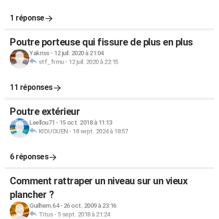
1 réponse
Poutre porteuse qui fissure de plus en plus
Yakriss
-
12 juil. 2020 à 21:04
stf_frmu
-
12 juil. 2020 à 22:15
11 réponses
Poutre extérieur
Leellou71
-
15 oct. 2018 à 11:13
KIDUGUEN
-
18 sept. 2024 à 18:57
6 réponses
Comment rattraper un niveau sur un vieux
plancher ?
Guilhem.64
-
26 oct. 2009 à 23:16
Titus
-
5 sept. 2018 à 21:24