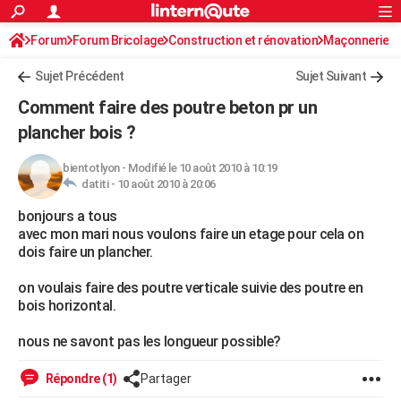
ACTUALITÉS
Forum
Forum Bricolage
Connexion
Construction et rénovation
S'inscrire
Maçonnerie
Rechercher
Société
Education
Villes
Politique
Faits Divers
Monde
+
SPORT
Sujet Précédent
Sujet Suivant
Football
Cyclisme
Forum
Coupe du monde 2026
Tennis
Rugby
CULTURE
Comment faire des poutre beton pr un
TNT
Cinéma
Musique
Programme TV
Streaming
Sorties cinéma
+
plancher bois ?
FINANCE
Impôts
Immobilier
Banque
Crédit
Retraite
Epargne
Risques naturels par ville
Assurance
AUTO
bientotlyon
-
Modifié le 10 août 2010 à 10:19
datiti -
10 août 2010 à 20:06
Réserver un essai
Berlines
Forum auto
Essais
Citadines
SUV
+
HIGH-TECH
bonjours a tous
avec mon mari nous voulons faire un etage pour cela on
Meilleur smartphone
Ordinateurs
Guide high-tech
Mobiles
Internet
Jeux vidéo
+
BRICOLAGE
dois faire un plancher.
Aménagement intérieur
Cuisine
Jardinage
+
Forum
Extérieur
Salle de bains
Rangement
WEEK-END
on voulais faire des poutre verticale suivie des poutre en
bois horizontal.
Escapades
Expositions
Week-end nature
Guides de France
Patrimoine
Musées
+
LIFESTYLE
nous ne savont pas les longueur possible?
Bien-être
Mode
+
Art de vivre
Loisirs
Modes de vie
SANTE
Répondre (1)
Partager
Guide de la santé
Médicaments
+
Alimentation
Maladies
Sommeil
VOYAGE