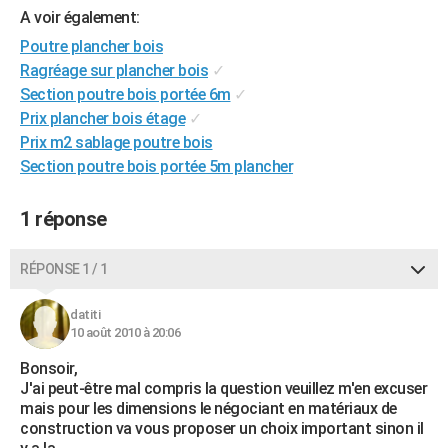
A voir également:
City break
Voyage de noces
Climat
Destinations
Voyage nature
Forum
+
PHOTO
Poutre plancher bois
GUIDES D'ACHAT
Ragréage sur plancher bois
✓
Section poutre bois portée 6m
✓
BONS PLANS
Prix plancher bois étage
✓
Prix m2 sablage poutre bois
CARTE DE VOEUX
Section poutre bois portée 5m plancher
Carte Bonne année
Carte Pâques
Carte de Noël
Carte Saint-Valentin
Carte d'anniversaire
DICTIONNAIRE
1 réponse
Biographies
Expressions
Dictionnaire
Citations
Proverbes
PROGRAMME TV
COPAINS D'AVANT
RÉPONSE 1 / 1
Se connecter
Collèges
Universités
Service militaire
S'inscrire
Lycées
Primaires
Entreprises
Avis de recherche
AVIS DE DÉCÈS
datiti
10 août 2010 à 20:06
FORUM
Bonsoir,
Lifestyle
Sport
Television
Cinema
Bricolage
Culture
Auto
Voyage
J'ai peut-être mal compris la question veuillez m'en excuser
mais pour les dimensions le négociant en matériaux de
construction va vous proposer un choix important sinon il