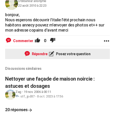
Utilisateur anonyme
22 août 2010 à 22:23
bonjour,
Nous esperons découvrir l'italie l'été prochain nous
habitons annecy pouvez m'envoyer des photos et++ sur
mon adresse copains d'avant merci
0
Commenter
Répondre
Posez votre question
Discussions similaires
Nettoyer une façade de maison noircie :
astuces et dosages
Zag
-
19 nov. 2006 à 00:11
stf_jpd87
-
8 oct. 2023 à 17:56
20 réponses