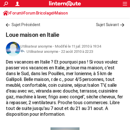
ACTUALITÉS
Forum
Forum Bricolage
Connexion
Maison
S'inscrire
Rechercher
Société
Education
Villes
Politique
Faits Divers
Monde
+
SPORT
Sujet Précédent
Sujet Suivant
Football
Cyclisme
Forum
Coupe du monde 2026
Tennis
Rugby
CULTURE
Loue maison en Italie
TNT
Cinéma
Musique
Programme TV
Streaming
Sorties cinéma
+
FINANCE
Utilisateur anonyme
-
Modifié le 11 juil. 2010 à 19:34
Utilisateur anonyme -
22 août 2010 à 22:23
Impôts
Immobilier
Banque
Crédit
Retraite
Epargne
Risques naturels par ville
Assurance
AUTO
Des vacances en Italie ? Et pourquoi pas ! Si vous voulez
Réserver un essai
Berlines
Forum auto
Essais
Citadines
SUV
+
HIGH-TECH
passer vos vacances en Italie, je loue ma maison, c'est
dans le Sud, dans les Pouilles, mer Ionienne, à 5 km de
Meilleur smartphone
Ordinateurs
Guide high-tech
Mobiles
Internet
Jeux vidéo
+
BRICOLAGE
Gallipoli. Belle maison, r.de c., pour 4/5 personnes, tout
meublé, confortable, coin cuisine, séjour/salon TV, salle
Aménagement intérieur
Cuisine
Jardinage
+
Forum
Extérieur
Salle de bains
Rangement
WEEK-END
d'eau avec wc, véranda avec douche, terrasse, cuisinière
gaz, machine à laver, frigo avec congel', sèche cheveux, fer
Escapades
Expositions
Week-end nature
Guides de France
Patrimoine
Musées
+
LIFESTYLE
à repasser, 2 ventilateurs. Proche tous commerces. Libre
tout de suite jusqu'au 7 aout et du 21 au 31 aout. A
Bien-être
Mode
+
Art de vivre
Loisirs
Modes de vie
SANTE
disposition pour information.
Guide de la santé
Médicaments
+
Alimentation
Maladies
Sommeil
VOYAGE