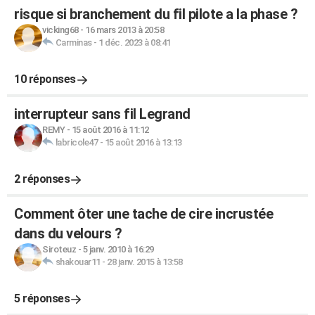
risque si branchement du fil pilote a la phase ?
vicking68
-
16 mars 2013 à 20:58
Carminas
-
1 déc. 2023 à 08:41
10 réponses
interrupteur sans fil Legrand
REMY
-
15 août 2016 à 11:12
labricole47
-
15 août 2016 à 13:13
2 réponses
Comment ôter une tache de cire incrustée
dans du velours ?
Siroteuz
-
5 janv. 2010 à 16:29
shakouar11
-
28 janv. 2015 à 13:58
5 réponses