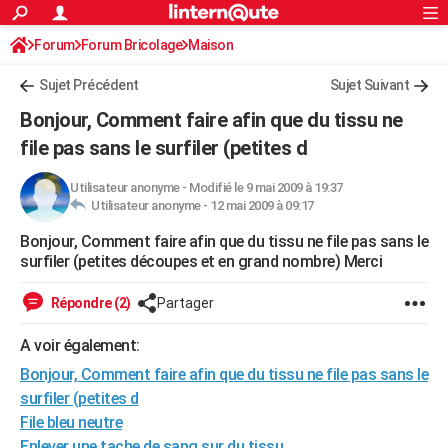
ACTUALITÉS
Forum
Forum Bricolage
Connexion
Maison
S'inscrire
Rechercher
Société
Education
Villes
Politique
Faits Divers
Monde
+
SPORT
Sujet Précédent
Sujet Suivant
Football
Cyclisme
Forum
Coupe du monde 2026
Tennis
Rugby
CULTURE
Bonjour, Comment faire afin que du tissu ne
TNT
Cinéma
Musique
Programme TV
Streaming
Sorties cinéma
+
file pas sans le surfiler (petites d
FINANCE
Impôts
Immobilier
Banque
Crédit
Retraite
Epargne
Risques naturels par ville
Assurance
AUTO
Utilisateur anonyme
-
Modifié le 9 mai 2009 à 19:37
Utilisateur anonyme -
12 mai 2009 à 09:17
Réserver un essai
Berlines
Forum auto
Essais
Citadines
SUV
+
HIGH-TECH
Bonjour, Comment faire afin que du tissu ne file pas sans le
surfiler (petites découpes et en grand nombre) Merci
Meilleur smartphone
Ordinateurs
Guide high-tech
Mobiles
Internet
Jeux vidéo
+
BRICOLAGE
Répondre (2)
Partager
Aménagement intérieur
Cuisine
Jardinage
+
Forum
Extérieur
Salle de bains
Rangement
WEEK-END
A voir également:
Escapades
Expositions
Week-end nature
Guides de France
Patrimoine
Musées
+
LIFESTYLE
Bonjour, Comment faire afin que du tissu ne file pas sans le
Bien-être
Mode
+
Art de vivre
Loisirs
Modes de vie
SANTE
surfiler (petites d
File bleu neutre
Guide de la santé
Médicaments
+
Alimentation
Maladies
Sommeil
VOYAGE
Enlever une tache de sang sur du tissu