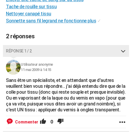
City break
Voyage de noces
Climat
Destinations
Voyage nature
Forum
+
Tache de rouille sur tissu
PHOTO
Nettoyer canapé tissu
GUIDES D'ACHAT
Sonnette sans fil legrand ne fonctionne plus
✓
BONS PLANS
2 réponses
CARTE DE VOEUX
RÉPONSE 1 / 2
Carte Bonne année
Carte Pâques
Carte de Noël
Carte Saint-Valentin
Carte d'anniversaire
DICTIONNAIRE
Utilisateur anonyme
Biographies
Expressions
Dictionnaire
Citations
Proverbes
PROGRAMME TV
11 mai 2009 à 14:15
COPAINS D'AVANT
Sans être un spécialiste, et en attendant que d'autres
veuillent bien vous répondre... j'ai déjà entendu dire que de la
Se connecter
Collèges
Universités
Service militaire
S'inscrire
Lycées
Primaires
Entreprises
Avis de recherche
AVIS DE DÉCÈS
colle pour tissu (donc qui reste souple et presque invisible).
Ou en vaporisant de la laque ou du vernis en vapo (pour que
FORUM
ça va vite, puisque vous dites avoir un grand noimbre), si
c'est UN tissu : appliquer du vernis à ongles transparent.
Lifestyle
Sport
Television
Cinema
Bricolage
Culture
Auto
Voyage
0
Commenter