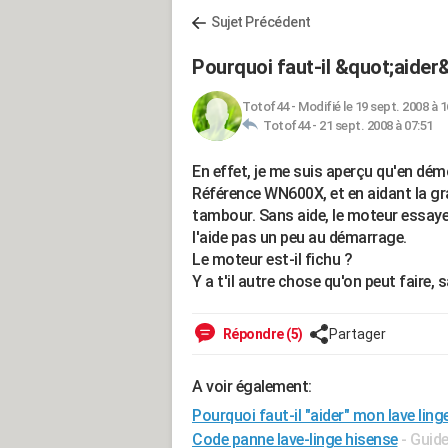
Sujet Précédent
Pourquoi faut-il &quot;aider&
Totof44
-
Modifié le 19 sept. 2008 à 1
Totof44 -
21 sept. 2008 à 07:51
En effet, je me suis aperçu qu'en dém
Référence WN600X, et en aidant la gran
tambour. Sans aide, le moteur essaye 
l'aide pas un peu au démarrage.
Le moteur est-il fichu ?
Y a t'il autre chose qu'on peut faire, 
Répondre (5)
Partager
A voir également:
Pourquoi faut-il "aider" mon lave ling
Code panne lave-linge hisense
- Guid