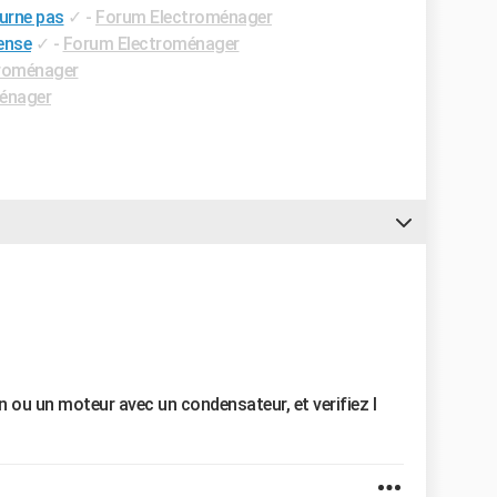
ourne pas
✓
-
Forum Electroménager
sense
✓
-
Forum Electroménager
roménager
énager
 ou un moteur avec un condensateur, et verifiez l