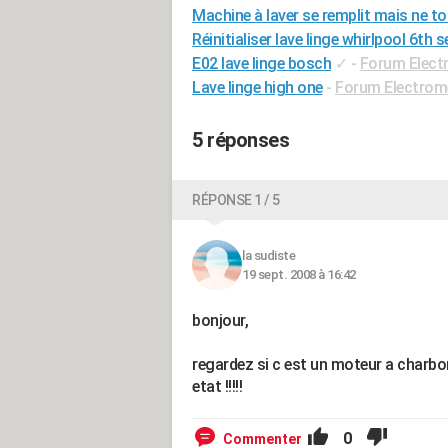
Machine à laver se remplit mais ne t
Réinitialiser lave linge whirlpool 6th 
E02 lave linge bosch
✓
-
Forum Elect
Lave linge high one
-
Forum Electrom
5 réponses
RÉPONSE 1 / 5
la sudiste
19 sept. 2008 à 16:42
bonjour,
regardez si c est un moteur a charbon
etat !!!!!
0
Commenter