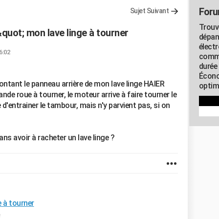
Foru
Sujet Suivant
Trouv
quot; mon lave linge à tourner
dépan
élect
6:02
commu
durée
Écono
ontant le panneau arrière de mon lave linge HAIER
optimi
de roue à tourner, le moteur arrive à faire tourner le
d'entrainer le tambour, mais n'y parvient pas, si on
sans avoir à racheter un lave linge ?
e à tourner
e