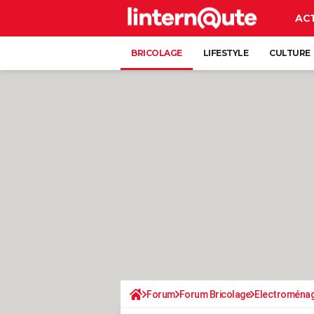
AC
BRICOLAGE
LIFESTYLE
CULTURE
Forum
Forum Bricolage
Electroména