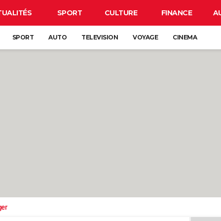
TUALITÉS
SPORT
CULTURE
FINANCE
A
SPORT
AUTO
TELEVISION
VOYAGE
CINEMA
ger