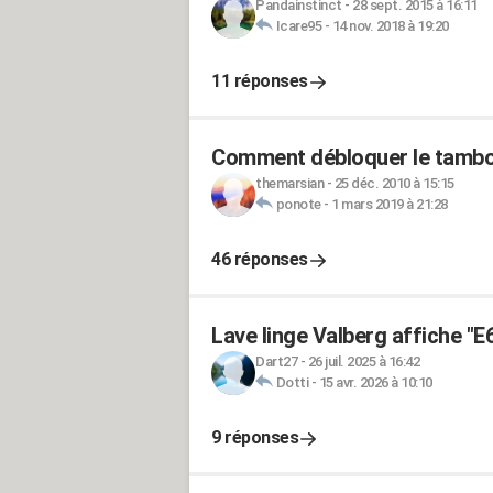
Pandainstinct
-
28 sept. 2015 à 16:11
Icare95
-
14 nov. 2018 à 19:20
11 réponses
Comment débloquer le tambou
themarsian
-
25 déc. 2010 à 15:15
ponote
-
1 mars 2019 à 21:28
46 réponses
Lave linge Valberg affiche "E6
Dart27
-
26 juil. 2025 à 16:42
Dotti
-
15 avr. 2026 à 10:10
9 réponses