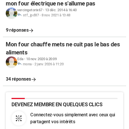
mon four électrique ne s'allume pas
vercingetorix67
-
13 déc. 2014 à 16:40
stf_jpd87
-
8 nov. 2021 à 13:48
9 réponses
Mon four chauffe mets ne cuit pas le bas des
aliments
Eda
-
10 nov. 2020 à 20:09
mona
-
2 janv. 2026 à 11:20
34 réponses
DEVENEZ MEMBRE EN QUELQUES CLICS
Connectez-vous simplement avec ceux qui
partagent vos intérêts