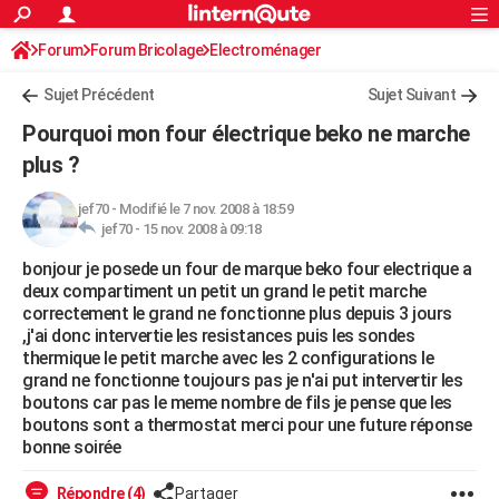
ACTUALITÉS
Forum
Forum Bricolage
Connexion
Electroménager
S'inscrire
Rechercher
Société
Education
Villes
Politique
Faits Divers
Monde
+
SPORT
Sujet Précédent
Sujet Suivant
Football
Cyclisme
Forum
Coupe du monde 2026
Tennis
Rugby
CULTURE
Pourquoi mon four électrique beko ne marche
TNT
Cinéma
Musique
Programme TV
Streaming
Sorties cinéma
+
plus ?
FINANCE
Impôts
Immobilier
Banque
Crédit
Retraite
Epargne
Risques naturels par ville
Assurance
AUTO
jef70
-
Modifié le 7 nov. 2008 à 18:59
jef70 -
15 nov. 2008 à 09:18
Réserver un essai
Berlines
Forum auto
Essais
Citadines
SUV
+
HIGH-TECH
bonjour je posede un four de marque beko four electrique a
deux compartiment un petit un grand le petit marche
Meilleur smartphone
Ordinateurs
Guide high-tech
Mobiles
Internet
Jeux vidéo
+
BRICOLAGE
correctement le grand ne fonctionne plus depuis 3 jours
,j'ai donc intervertie les resistances puis les sondes
Aménagement intérieur
Cuisine
Jardinage
+
Forum
Extérieur
Salle de bains
Rangement
WEEK-END
thermique le petit marche avec les 2 configurations le
grand ne fonctionne toujours pas je n'ai put intervertir les
Escapades
Expositions
Week-end nature
Guides de France
Patrimoine
Musées
+
LIFESTYLE
boutons car pas le meme nombre de fils je pense que les
boutons sont a thermostat merci pour une future réponse
Bien-être
Mode
+
Art de vivre
Loisirs
Modes de vie
SANTE
bonne soirée
Guide de la santé
Médicaments
+
Alimentation
Maladies
Sommeil
VOYAGE
Répondre (4)
Partager