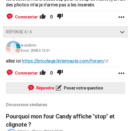
des photos m'ai je n'arrive pas a les insereés
0
Commenter
RÉPONSE 4 / 4
la sudiste
8 nov. 2008 à 13:31
allez ici
https://bricolage.linternaute.com/forum/
0
Commenter
Répondre
Posez votre question
Discussions similaires
Pourquoi mon four Candy affiche "stop" et
clignote ?