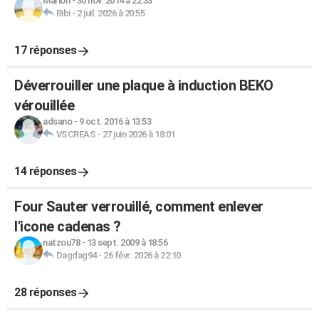
Marion
-
30 nov. 2014 à 22:33
Bibi
-
2 juil. 2026 à 20:55
17 réponses
Déverrouiller une plaque à induction BEKO
vérouillée
adsano
-
9 oct. 2016 à 13:53
VSCREAS
-
27 juin 2026 à 18:01
14 réponses
Four Sauter verrouillé, comment enlever
l'icone cadenas ?
natzou78
-
13 sept. 2009 à 18:56
Dagdag94
-
26 févr. 2026 à 22:10
28 réponses