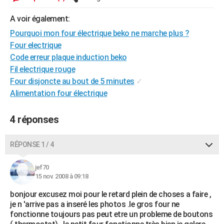
City break
Voyage de noces
Climat
Destinations
Voyage nature
Forum
+
PHOTO
A voir également:
GUIDES D'ACHAT
Pourquoi mon four électrique beko ne marche plus ?
Four electrique
BONS PLANS
Code erreur plaque induction beko
Fil electrique rouge
CARTE DE VOEUX
Four disjoncte au bout de 5 minutes
✓
Carte Bonne année
Carte Pâques
Carte de Noël
Carte Saint-Valentin
Carte d'anniversaire
Alimentation four électrique
DICTIONNAIRE
Biographies
Expressions
Dictionnaire
Citations
Proverbes
PROGRAMME TV
4 réponses
COPAINS D'AVANT
RÉPONSE 1 / 4
Se connecter
Collèges
Universités
Service militaire
S'inscrire
Lycées
Primaires
Entreprises
Avis de recherche
AVIS DE DÉCÈS
jef70
FORUM
15 nov. 2008 à 09:18
Lifestyle
Sport
Television
Cinema
Bricolage
Culture
Auto
Voyage
bonjour excusez moi pour le retard plein de choses a faire ,
je n 'arrive pas a inseré les photos .le gros four ne
fonctionne toujours pas peut etre un probleme de boutons