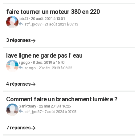
faire tourner un moteur 380 en 220
jpb41
-
20 août 2021 à 13:01
stf_jpd87
-
21 août 2021 à 07:13
3 réponses
lave ligne ne garde pas l' eau
zgogo
-
8 déc. 2019 à 16:40
zgogo
-
20 déc. 2019 à 06:32
4 réponses
Comment faire un branchement lumière ?
Sanktuary
-
22 mai 2018 à 16:25
stf_jpd87
-
7 août 2024 à 07:05
7 réponses