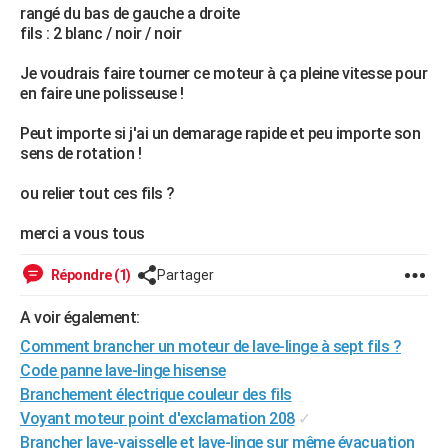
rangé du bas de gauche a droite
City break
Voyage de noces
Climat
Destinations
Voyage nature
Forum
+
PHOTO
fils : 2 blanc / noir / noir
GUIDES D'ACHAT
Je voudrais faire tourner ce moteur à ça pleine vitesse pour
en faire une polisseuse !
BONS PLANS
Peut importe si j'ai un demarage rapide et peu importe son
CARTE DE VOEUX
sens de rotation !
Carte Bonne année
Carte Pâques
Carte de Noël
Carte Saint-Valentin
Carte d'anniversaire
DICTIONNAIRE
ou relier tout ces fils ?
Biographies
Expressions
Dictionnaire
Citations
Proverbes
PROGRAMME TV
merci a vous tous
COPAINS D'AVANT
Répondre (1)
Partager
Se connecter
Collèges
Universités
Service militaire
S'inscrire
Lycées
Primaires
Entreprises
Avis de recherche
AVIS DE DÉCÈS
A voir également:
Comment brancher un moteur de lave-linge à sept fils ?
FORUM
Code panne lave-linge hisense
Lifestyle
Sport
Television
Cinema
Bricolage
Culture
Auto
Voyage
Branchement électrique couleur des fils
Voyant moteur point d'exclamation 208
✓
Brancher lave-vaisselle et lave-linge sur même évacuation