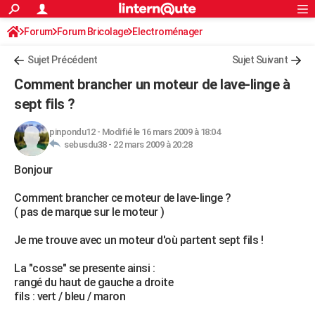
ACTUALITÉS
Forum
Forum Bricolage
Connexion
Electroménager
S'inscrire
Rechercher
Société
Education
Villes
Politique
Faits Divers
Monde
+
SPORT
Sujet Précédent
Sujet Suivant
Football
Cyclisme
Forum
Coupe du monde 2026
Tennis
Rugby
CULTURE
Comment brancher un moteur de lave-linge à
TNT
Cinéma
Musique
Programme TV
Streaming
Sorties cinéma
+
sept fils ?
FINANCE
Impôts
Immobilier
Banque
Crédit
Retraite
Epargne
Risques naturels par ville
Assurance
AUTO
pinpondu12
-
Modifié le 16 mars 2009 à 18:04
sebusdu38 -
22 mars 2009 à 20:28
Réserver un essai
Berlines
Forum auto
Essais
Citadines
SUV
+
HIGH-TECH
Bonjour
Meilleur smartphone
Ordinateurs
Guide high-tech
Mobiles
Internet
Jeux vidéo
+
BRICOLAGE
Comment brancher ce moteur de lave-linge ?
( pas de marque sur le moteur )
Aménagement intérieur
Cuisine
Jardinage
+
Forum
Extérieur
Salle de bains
Rangement
WEEK-END
Je me trouve avec un moteur d'où partent sept fils !
Escapades
Expositions
Week-end nature
Guides de France
Patrimoine
Musées
+
LIFESTYLE
La "cosse" se presente ainsi :
Bien-être
Mode
+
Art de vivre
Loisirs
Modes de vie
SANTE
rangé du haut de gauche a droite
fils : vert / bleu / maron
Guide de la santé
Médicaments
+
Alimentation
Maladies
Sommeil
VOYAGE