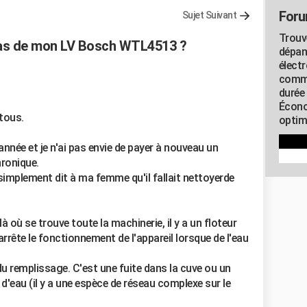
Foru
Sujet Suivant
Trouv
bas de mon LV Bosch WTL4513 ?
dépan
élect
commu
durée
Écono
 tous.
optimi
 année et je n'ai pas envie de payer à nouveau un
hronique.
 a simplement dit à ma femme qu'il fallait nettoyerde
là où se trouve toute la machinerie, il y a un floteur
rrête le fonctionnement de l'appareil lorsque de l'eau
u remplissage. C'est une fuite dans la cuve ou un
'eau (il y a une espèce de réseau complexe sur le