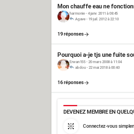
Mon chauffe eau ne fonctionn
harmonie
-
4 janv. 2011 à 08:45
Agave
-
19 juil. 2012 à 22:10
19 réponses
Pourquoi a-je tjs une fuite so
Erwan155
-
20 mars 2008 à 11:04
abdou
-
22 mai 2018 à 00:40
16 réponses
DEVENEZ MEMBRE EN QUELQ
Connectez-vous simpleme