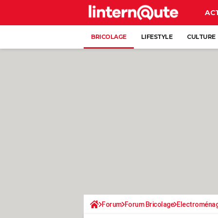
AC
BRICOLAGE
LIFESTYLE
CULTURE
Forum
Forum Bricolage
Electroména