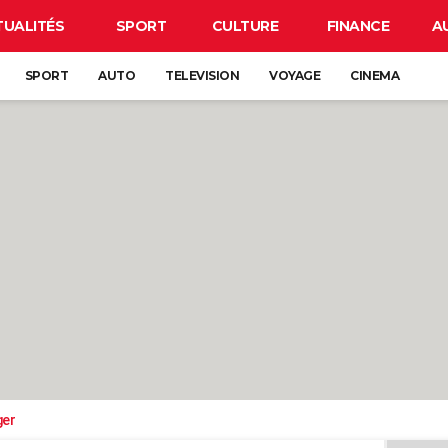
TUALITÉS
SPORT
CULTURE
FINANCE
A
SPORT
AUTO
TELEVISION
VOYAGE
CINEMA
ger