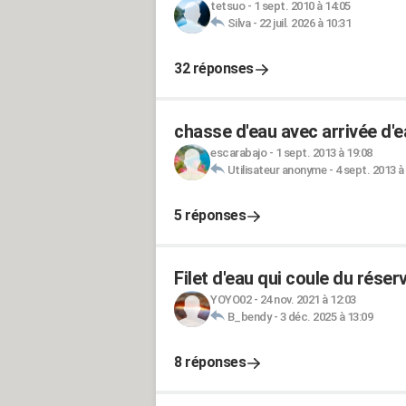
tetsuo
-
1 sept. 2010 à 14:05
Silva
-
22 juil. 2026 à 10:31
32 réponses
chasse d'eau avec arrivée d'e
escarabajo
-
1 sept. 2013 à 19:08
Utilisateur anonyme
-
4 sept. 2013 à
5 réponses
Filet d'eau qui coule du réser
YOYO02
-
24 nov. 2021 à 12:03
B_bendy
-
3 déc. 2025 à 13:09
8 réponses