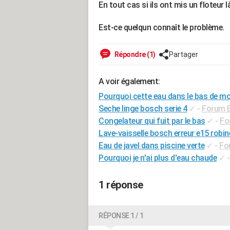
En tout cas si ils ont mis un floteur là
Est-ce quelqun connaît le problème.
Répondre (1)
Partager
A voir également:
Pourquoi cette eau dans le bas de 
Seche linge bosch serie 4
✓
-
Forum 
Congelateur qui fuit par le bas
✓
-
Fo
Lave-vaisselle bosch erreur e15 robin
Eau de javel dans piscine verte
✓
-
Fo
Pourquoi je n'ai plus d'eau chaude
✓
1 réponse
RÉPONSE 1 / 1