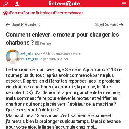
ACTUALITÉS
Forum
Forum Bricolage
Connexion
Electroménager
S'inscrire
Rechercher
Société
Education
Villes
Politique
Faits Divers
Monde
+
SPORT
Sujet Précédent
Sujet Suivant
Football
Cyclisme
Forum
Coupe du monde 2026
Tennis
Rugby
CULTURE
Comment enlever le moteur pour changer les
TNT
Cinéma
Musique
Programme TV
Streaming
Sorties cinéma
+
charbons ?
FINANCE
Fermé
Impôts
Immobilier
Banque
Crédit
Retraite
Epargne
Risques naturels par ville
Assurance
AUTO
stf_tilu
-
Modifié le 27 mai 2009 à 21:50
stf_tilu
-
4 juin 2009 à 21:29
Réserver un essai
Berlines
Forum auto
Essais
Citadines
SUV
+
HIGH-TECH
Le tambour de mon lave linge Siemens Aquatronic 7113 ne
tourne plus du tout, après avoir commencé par ne plus
Meilleur smartphone
Ordinateurs
Guide high-tech
Mobiles
Internet
Jeux vidéo
+
BRICOLAGE
essorer. D'après les différentes réponses lues, le problème
viendrait des charbons (la courroie, la pompe, le filtre
Aménagement intérieur
Cuisine
Jardinage
+
Forum
Extérieur
Salle de bains
Rangement
WEEK-END
semblent OK). J'ai démonté la paroi gauche de la machine,
mais comment faire pour enlever le moteur et vérifier les
Escapades
Expositions
Week-end nature
Guides de France
Patrimoine
Musées
+
LIFESTYLE
charbons qui sont placés vers l'intérieur de la machine ?
Quelles vis sont à défaire ?
Bien-être
Mode
+
Art de vivre
Loisirs
Modes de vie
SANTE
Ma machine a 13 ans mais c'est sa première panne et
j'aimerais bien la prolonger quelque temps. Merci d'avance
Guide de la santé
Médicaments
+
Alimentation
Maladies
Sommeil
VOYAGE
pour votre aide, le linge s'accumule chez moi...