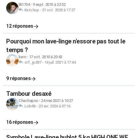
lili1704
-
9 sept. 2015 à 22:52
Ketchup
-
21 oct. 2020 à 17:27
12 réponses
Pourquoi mon lave-linge n'essore pas tout le
temps ?
kern
-
17 oct. 2010 à 20:43
stf_jpd87
-
14 juil. 2021 à 17:44
9 réponses
Tambour desaxé
Chachapso
-
24 mai 2021 à 10:27
Lolo86
-
23 avr. 2026 à 07:16
16 réponses
Symbole Lave-linge hublot 5 kg HIGH ONE WF