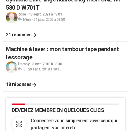
580 D W701T
Rose
-
13 sept. 2021 à 13:01
Mimi
-
21 janv. 2026 à 03:50
21 réponses
Machine à laver : mon tambour tape pendant
l'essorage
framby
-
3 oct. 2010 à 13:30
J
-
29 sept. 2018 à 19:15
18 réponses
DEVENEZ MEMBRE EN QUELQUES CLICS
Connectez-vous simplement avec ceux qui
partagent vos intérêts