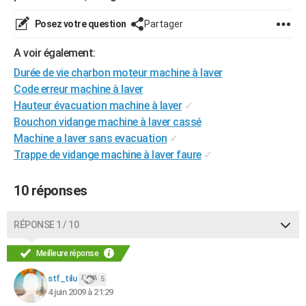
City break
Voyage de noces
Climat
Destinations
Voyage nature
Forum
+
PHOTO
Posez votre question
Partager
GUIDES D'ACHAT
A voir également:
BONS PLANS
Durée de vie charbon moteur machine à laver
Code erreur machine à laver
CARTE DE VOEUX
Hauteur évacuation machine à laver
✓
Bouchon vidange machine à laver cassé
Carte Bonne année
Carte Pâques
Carte de Noël
Carte Saint-Valentin
Carte d'anniversaire
DICTIONNAIRE
Machine a laver sans evacuation
✓
Biographies
Expressions
Dictionnaire
Citations
Proverbes
Trappe de vidange machine à laver faure
✓
PROGRAMME TV
COPAINS D'AVANT
10 réponses
Se connecter
Collèges
Universités
Service militaire
S'inscrire
Lycées
Primaires
Entreprises
Avis de recherche
AVIS DE DÉCÈS
RÉPONSE 1 / 10
FORUM
Meilleure réponse
Lifestyle
Sport
Television
Cinema
Bricolage
Culture
Auto
Voyage
stf_tilu
5
4 juin 2009 à 21:29