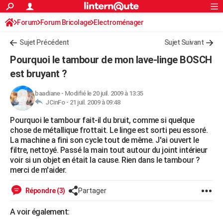
ACTUALITÉS
Forum
Forum Bricolage
Connexion
Electroménager
S'inscrire
Rechercher
Société
Education
Villes
Politique
Faits Divers
Monde
+
SPORT
Sujet Précédent
Sujet Suivant
Football
Cyclisme
Forum
Coupe du monde 2026
Tennis
Rugby
CULTURE
Pourquoi le tambour de mon lave-linge BOSCH
TNT
Cinéma
Musique
Programme TV
Streaming
Sorties cinéma
+
est bruyant ?
FINANCE
Impôts
Immobilier
Banque
Crédit
Retraite
Epargne
Risques naturels par ville
Assurance
AUTO
baadiane
-
Modifié le 20 juil. 2009 à 13:35
JCinFo -
21 juil. 2009 à 09:48
Réserver un essai
Berlines
Forum auto
Essais
Citadines
SUV
+
HIGH-TECH
Pourquoi le tambour fait-il du bruit, comme si quelque
chose de métallique frottait. Le linge est sorti peu essoré.
Meilleur smartphone
Ordinateurs
Guide high-tech
Mobiles
Internet
Jeux vidéo
+
BRICOLAGE
La machine a fini son cycle tout de même. J'ai ouvert le
filtre, nettoyé. Passé la main tout autour du joint intérieur
Aménagement intérieur
Cuisine
Jardinage
+
Forum
Extérieur
Salle de bains
Rangement
WEEK-END
voir si un objet en était la cause. Rien dans le tambour ?
merci de m'aider.
Escapades
Expositions
Week-end nature
Guides de France
Patrimoine
Musées
+
LIFESTYLE
Répondre (3)
Partager
Bien-être
Mode
+
Art de vivre
Loisirs
Modes de vie
SANTE
A voir également:
Guide de la santé
Médicaments
+
Alimentation
Maladies
Sommeil
VOYAGE