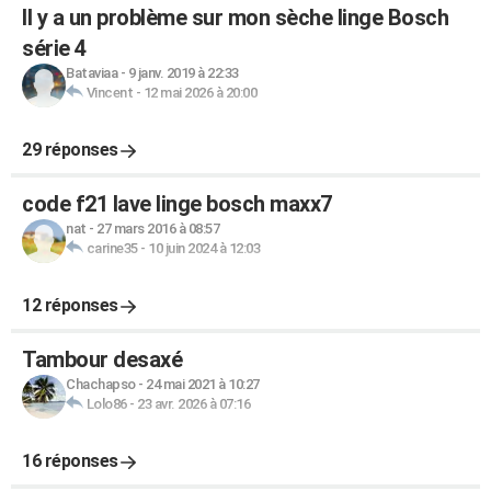
Il y a un problème sur mon sèche linge Bosch
série 4
Bataviaa
-
9 janv. 2019 à 22:33
Vincent
-
12 mai 2026 à 20:00
29 réponses
code f21 lave linge bosch maxx7
nat
-
27 mars 2016 à 08:57
carine35
-
10 juin 2024 à 12:03
12 réponses
Tambour desaxé
Chachapso
-
24 mai 2021 à 10:27
Lolo86
-
23 avr. 2026 à 07:16
16 réponses