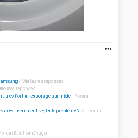
 samsung
- Meilleures réponses
illeures réponses
t très fort à l'essorage sur mièle
-
Forum
désaxés : comment régler le problème ?
✓
-
Forum
Forum Electroménager