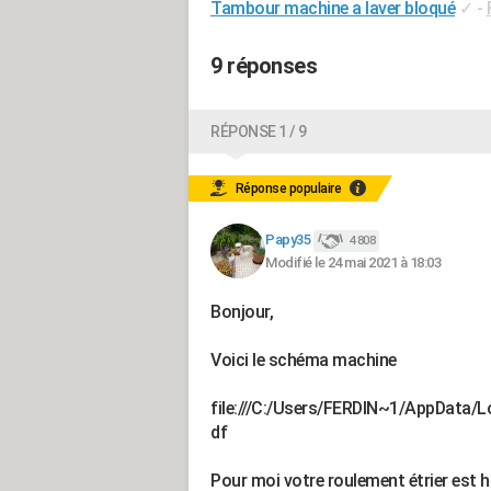
Tambour machine a laver bloqué
✓
-
9 réponses
RÉPONSE 1 / 9
Réponse populaire
Papy35
4 808
Modifié le 24 mai 2021 à 18:03
Bonjour,
Voici le schéma machine
file:///C:/Users/FERDIN~1/AppD
df
Pour moi votre roulement étrier est h