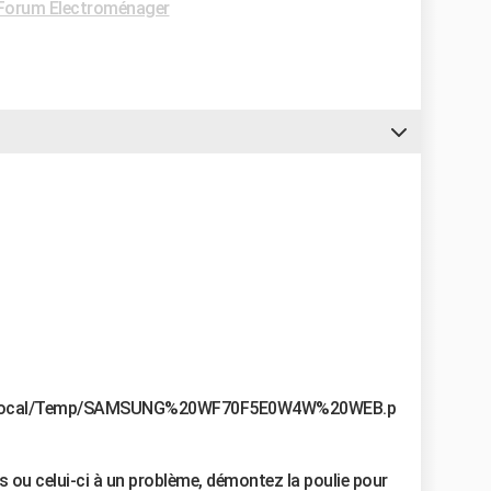
Forum Electroménager
ata/Local/Temp/SAMSUNG%20WF70F5E0W4W%20WEB.p
s ou celui-ci à un problème, démontez la poulie pour