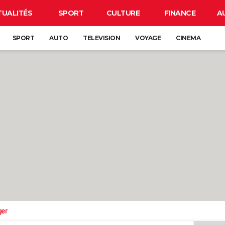
TUALITÉS
SPORT
CULTURE
FINANCE
A
SPORT
AUTO
TELEVISION
VOYAGE
CINEMA
ger