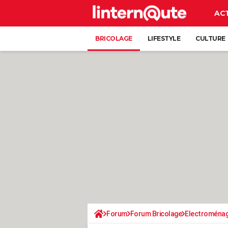
AC
BRICOLAGE
LIFESTYLE
CULTURE
Forum
Forum Bricolage
Electroména