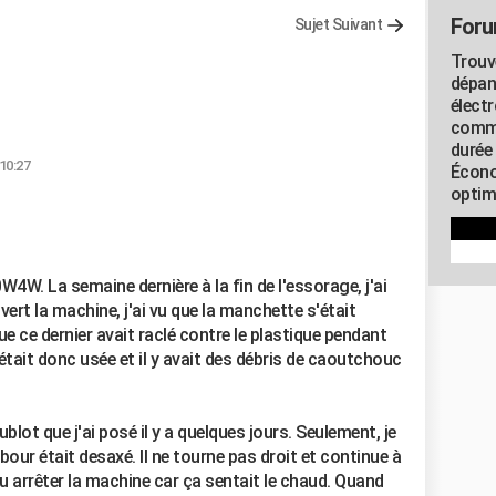
Foru
Sujet Suivant
Trouv
dépan
élect
commu
durée
 10:27
Écono
optimi
W. La semaine dernière à la fin de l'essorage, j'ai
vert la machine, j'ai vu que la manchette s'était
 ce dernier avait raclé contre le plastique pendant
tait donc usée et il y avait des débris de caoutchouc
lot que j'ai posé il y a quelques jours. Seulement, je
r était desaxé. Il ne tourne pas droit et continue à
 du arrêter la machine car ça sentait le chaud. Quand