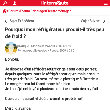
ACTUALITÉS
Forum
Forum Bricolage
Connexion
Electroménager
S'inscrire
Rechercher
Société
Education
Villes
Politique
Faits Divers
Monde
+
SPORT
Sujet Précédent
Sujet Suivant
Football
Cyclisme
Forum
Coupe du monde 2026
Tennis
Rugby
CULTURE
Pourquoi mon réfrigérateur produit-il très peu
TNT
Cinéma
Musique
Programme TV
Streaming
Sorties cinéma
+
de froid ?
FINANCE
Impôts
Immobilier
Banque
Crédit
Retraite
Epargne
Risques naturels par ville
Assurance
AUTO
pratique
-
Modifié le 24 août 2009 à 15:03
jean-paul le godec -
7 sept. 2009 à 01:01
Réserver un essai
Berlines
Forum auto
Essais
Citadines
SUV
+
HIGH-TECH
Bonjour,
Meilleur smartphone
Ordinateurs
Guide high-tech
Mobiles
Internet
Jeux vidéo
+
BRICOLAGE
Je dispose d'un réfrigérateur/congélateur deux portes;
depuis quelques jours le réfrigérateur givre mais produit
Aménagement intérieur
Cuisine
Jardinage
+
Forum
Extérieur
Salle de bains
Rangement
WEEK-END
très peu de froid. Ca sent même le plastique à l'intérieur.
Le congélateur lui fonctionne très bien.
Escapades
Expositions
Week-end nature
Guides de France
Patrimoine
Musées
+
LIFESTYLE
Je l'ai déjà nettoyé à plusieurs reprises mais rien n'y fait.
Bien-être
Mode
+
Art de vivre
Loisirs
Modes de vie
SANTE
Quelqu'un saurait-il d'où provient le problème?
Guide de la santé
Médicaments
+
Alimentation
Maladies
Sommeil
VOYAGE
Merci d'avance.