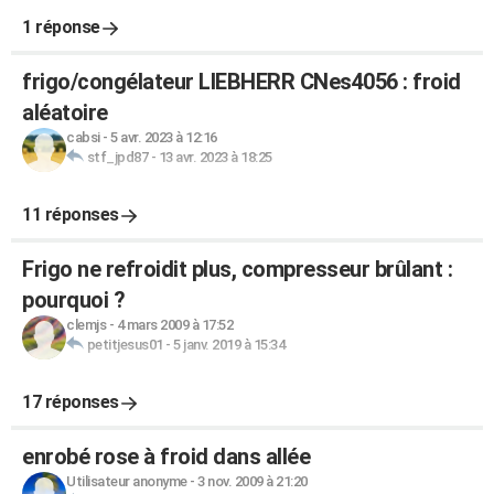
1 réponse
frigo/congélateur LIEBHERR CNes4056 : froid
aléatoire
cabsi
-
5 avr. 2023 à 12:16
stf_jpd87
-
13 avr. 2023 à 18:25
11 réponses
Frigo ne refroidit plus, compresseur brûlant :
pourquoi ?
clemjs
-
4 mars 2009 à 17:52
petitjesus01
-
5 janv. 2019 à 15:34
17 réponses
enrobé rose à froid dans allée
Utilisateur anonyme
-
3 nov. 2009 à 21:20