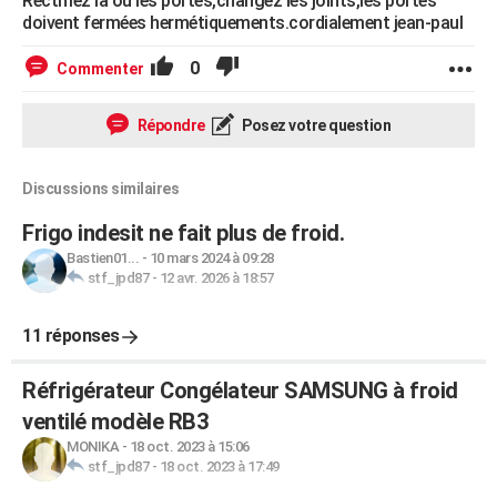
Rectifiez la ou les portes,changez les joints,les portes
doivent fermées hermétiquements.cordialement jean-paul
0
Commenter
Répondre
Posez votre question
Discussions similaires
Frigo indesit ne fait plus de froid.
Bastien01...
-
10 mars 2024 à 09:28
stf_jpd87
-
12 avr. 2026 à 18:57
11 réponses
Réfrigérateur Congélateur SAMSUNG à froid
ventilé modèle RB3
MONIKA
-
18 oct. 2023 à 15:06
stf_jpd87
-
18 oct. 2023 à 17:49