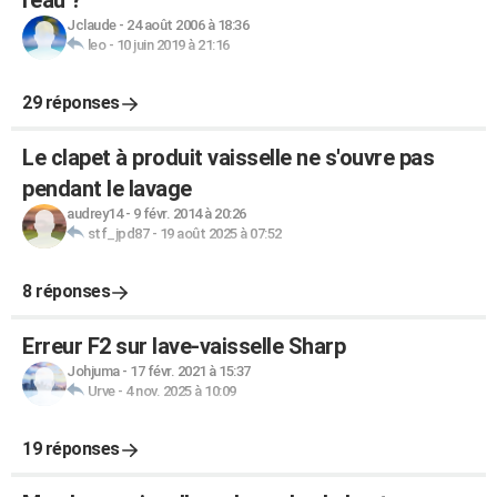
l'eau ?
Jclaude
-
24 août 2006 à 18:36
leo
-
10 juin 2019 à 21:16
29 réponses
Le clapet à produit vaisselle ne s'ouvre pas
pendant le lavage
audrey14
-
9 févr. 2014 à 20:26
stf_jpd87
-
19 août 2025 à 07:52
8 réponses
Erreur F2 sur lave-vaisselle Sharp
Johjuma
-
17 févr. 2021 à 15:37
Urve
-
4 nov. 2025 à 10:09
19 réponses