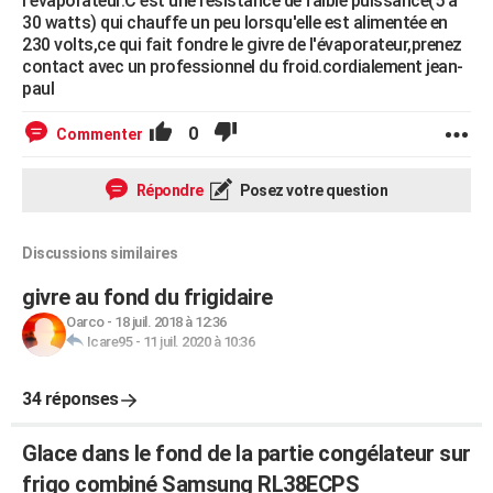
l'évaporateur.C'est une résistance de faible puissance(5 à
30 watts) qui chauffe un peu lorsqu'elle est alimentée en
230 volts,ce qui fait fondre le givre de l'évaporateur,prenez
contact avec un professionnel du froid.cordialement jean-
paul
0
Commenter
Répondre
Posez votre question
Discussions similaires
givre au fond du frigidaire
Oarco
-
18 juil. 2018 à 12:36
Icare95
-
11 juil. 2020 à 10:36
34 réponses
Glace dans le fond de la partie congélateur sur
frigo combiné Samsung RL38ECPS