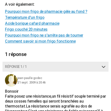
A voir également:
City break
Voyage de noces
Climat
Destinations
Voyage nature
Forum
+
PHOTO
Pourquoi mon frigo de pharmacie gèle au fond ?
GUIDES D'ACHAT
Température d'un frigo
Acide borique cafard pharmacie
BONS PLANS
Frigo couché 20 minutes
Pourquoi mon frigo ne s'arrête pas de tourner
CARTE DE VOEUX
Comment savoir si mon frigo fonctionne
Carte Bonne année
Carte Pâques
Carte de Noël
Carte Saint-Valentin
Carte d'anniversaire
DICTIONNAIRE
1 réponse
Biographies
Expressions
Dictionnaire
Citations
Proverbes
PROGRAMME TV
COPAINS D'AVANT
RÉPONSE 1 / 1
Se connecter
Collèges
Universités
Service militaire
S'inscrire
Lycées
Primaires
Entreprises
Avis de recherche
AVIS DE DÉCÈS
jean-paul le godec
21 sept. 2009 à 20:46
FORUM
Bonsoir
Lifestyle
Sport
Television
Cinema
Bricolage
Culture
Auto
Voyage
Faite posez une résistance,un fil résistif souple terminé par
deux cosses femelles qui seront branchées au
thermostat.La résistance serais agrafée au dos de