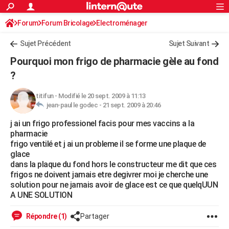
ACTUALITÉS
Forum
Forum Bricolage
Connexion
Electroménager
S'inscrire
Rechercher
Société
Education
Villes
Politique
Faits Divers
Monde
+
SPORT
Sujet Précédent
Sujet Suivant
Football
Cyclisme
Forum
Coupe du monde 2026
Tennis
Rugby
CULTURE
Pourquoi mon frigo de pharmacie gèle au fond
TNT
Cinéma
Musique
Programme TV
Streaming
Sorties cinéma
+
?
FINANCE
Impôts
Immobilier
Banque
Crédit
Retraite
Epargne
Risques naturels par ville
Assurance
AUTO
titifun
-
Modifié le 20 sept. 2009 à 11:13
jean-paul le godec -
21 sept. 2009 à 20:46
Réserver un essai
Berlines
Forum auto
Essais
Citadines
SUV
+
HIGH-TECH
j ai un frigo professionel facis pour mes vaccins a la
pharmacie
Meilleur smartphone
Ordinateurs
Guide high-tech
Mobiles
Internet
Jeux vidéo
+
BRICOLAGE
frigo ventilé et j ai un probleme il se forme une plaque de
glace
Aménagement intérieur
Cuisine
Jardinage
+
Forum
Extérieur
Salle de bains
Rangement
WEEK-END
dans la plaque du fond hors le constructeur me dit que ces
frigos ne doivent jamais etre degivrer moi je cherche une
Escapades
Expositions
Week-end nature
Guides de France
Patrimoine
Musées
+
LIFESTYLE
solution pour ne jamais avoir de glace est ce que quelqUUN
A UNE SOLUTION
Bien-être
Mode
+
Art de vivre
Loisirs
Modes de vie
SANTE
Répondre (1)
Partager
Guide de la santé
Médicaments
+
Alimentation
Maladies
Sommeil
VOYAGE