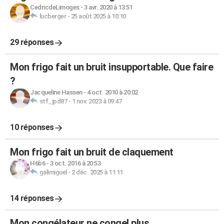
CedricdeLimoges
-
3 avr. 2020 à 13:51
lucberger
-
25 août 2025 à 10:10
29 réponses
Mon frigo fait un bruit insupportable. Que faire
?
Jacqueline Hassen
-
4 oct. 2010 à 20:02
stf_jpd87
-
1 nov. 2023 à 09:47
10 réponses
Mon frigo fait un bruit de claquement
H6b6
-
3 oct. 2016 à 20:53
galimiguel
-
2 déc. 2025 à 11:11
14 réponses
Mon congélateur ne congel plus