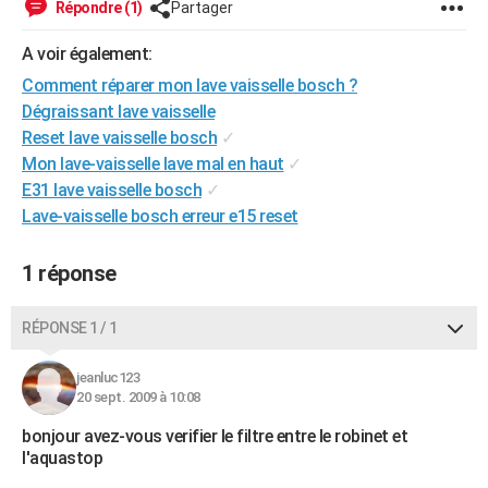
Répondre (1)
Partager
City break
Voyage de noces
Climat
Destinations
Voyage nature
Forum
+
PHOTO
A voir également:
GUIDES D'ACHAT
Comment réparer mon lave vaisselle bosch ?
Dégraissant lave vaisselle
BONS PLANS
Reset lave vaisselle bosch
✓
CARTE DE VOEUX
Mon lave-vaisselle lave mal en haut
✓
E31 lave vaisselle bosch
✓
Carte Bonne année
Carte Pâques
Carte de Noël
Carte Saint-Valentin
Carte d'anniversaire
DICTIONNAIRE
Lave-vaisselle bosch erreur e15 reset
Biographies
Expressions
Dictionnaire
Citations
Proverbes
PROGRAMME TV
1 réponse
COPAINS D'AVANT
RÉPONSE 1 / 1
Se connecter
Collèges
Universités
Service militaire
S'inscrire
Lycées
Primaires
Entreprises
Avis de recherche
AVIS DE DÉCÈS
jeanluc123
FORUM
20 sept. 2009 à 10:08
Lifestyle
Sport
Television
Cinema
Bricolage
Culture
Auto
Voyage
bonjour avez-vous verifier le filtre entre le robinet et
l'aquastop