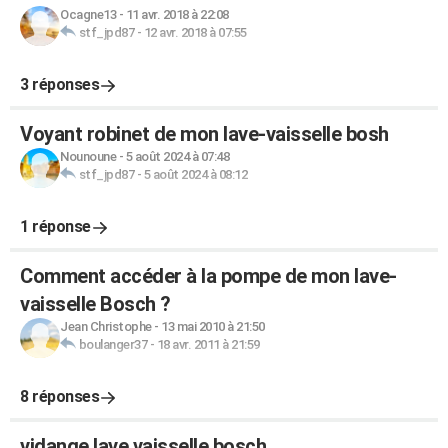
Ocagne13
-
11 avr. 2018 à 22:08
stf_jpd87
-
12 avr. 2018 à 07:55
3 réponses
Voyant robinet de mon lave-vaisselle bosh
Nounoune
-
5 août 2024 à 07:48
stf_jpd87
-
5 août 2024 à 08:12
1 réponse
Comment accéder à la pompe de mon lave-
vaisselle Bosch ?
Jean Christophe
-
13 mai 2010 à 21:50
boulanger37
-
18 avr. 2011 à 21:59
8 réponses
vidange lave vaisselle bosch