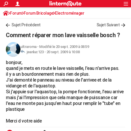
ACTUALITÉS
Forum
Forum Bricolage
Connexion
Electroménager
S'inscrire
Rechercher
Société
Education
Villes
Politique
Faits Divers
Monde
+
SPORT
Sujet Précédent
Sujet Suivant
Football
Cyclisme
Forum
Coupe du monde 2026
Tennis
Rugby
CULTURE
Comment réparer mon lave vaisselle bosch ?
TNT
Cinéma
Musique
Programme TV
Streaming
Sorties cinéma
+
FINANCE
ultraroma
-
Modifié le 20 sept. 2009 à 08:59
jeanluc123 -
20 sept. 2009 à 10:08
Impôts
Immobilier
Banque
Crédit
Retraite
Epargne
Risques naturels par ville
Assurance
AUTO
bonjour,
Réserver un essai
Berlines
Forum auto
Essais
Citadines
SUV
+
HIGH-TECH
quand je mets en route le lave vaisselle, l'eau n'arrive pas.
il y a un bourdonnement mais rien de plus.
Meilleur smartphone
Ordinateurs
Guide high-tech
Mobiles
Internet
Jeux vidéo
+
BRICOLAGE
J'ai demonté le panneau au niveau de l'arrivee et de la
vidange et de l'aquastop.
Aménagement intérieur
Cuisine
Jardinage
+
Forum
Extérieur
Salle de bains
Rangement
WEEK-END
Si j'appuie sur l'aquastop, la pompe fonctionne, l'eau arrive
mais j'ai l'impression que cela manque de puissance car
Escapades
Expositions
Week-end nature
Guides de France
Patrimoine
Musées
+
LIFESTYLE
l'eau ne monte pas jusqu'en haut pour remplir le "tube" en
plastique
Bien-être
Mode
+
Art de vivre
Loisirs
Modes de vie
SANTE
Merci d votre aide
Guide de la santé
Médicaments
+
Alimentation
Maladies
Sommeil
VOYAGE