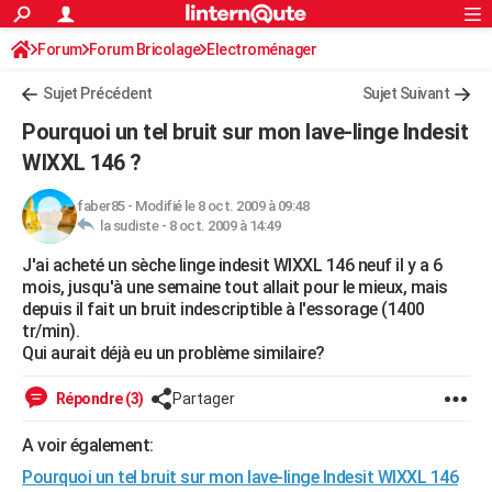
ACTUALITÉS
Forum
Forum Bricolage
Connexion
Electroménager
S'inscrire
Rechercher
Société
Education
Villes
Politique
Faits Divers
Monde
+
SPORT
Sujet Précédent
Sujet Suivant
Football
Cyclisme
Forum
Coupe du monde 2026
Tennis
Rugby
CULTURE
Pourquoi un tel bruit sur mon lave-linge Indesit
TNT
Cinéma
Musique
Programme TV
Streaming
Sorties cinéma
+
WIXXL 146 ?
FINANCE
Impôts
Immobilier
Banque
Crédit
Retraite
Epargne
Risques naturels par ville
Assurance
AUTO
faber85
-
Modifié le 8 oct. 2009 à 09:48
la sudiste -
8 oct. 2009 à 14:49
Réserver un essai
Berlines
Forum auto
Essais
Citadines
SUV
+
HIGH-TECH
J'ai acheté un sèche linge indesit WIXXL 146 neuf il y a 6
mois, jusqu'à une semaine tout allait pour le mieux, mais
Meilleur smartphone
Ordinateurs
Guide high-tech
Mobiles
Internet
Jeux vidéo
+
BRICOLAGE
depuis il fait un bruit indescriptible à l'essorage (1400
tr/min).
Aménagement intérieur
Cuisine
Jardinage
+
Forum
Extérieur
Salle de bains
Rangement
WEEK-END
Qui aurait déjà eu un problème similaire?
Escapades
Expositions
Week-end nature
Guides de France
Patrimoine
Musées
+
LIFESTYLE
Répondre (3)
Partager
Bien-être
Mode
+
Art de vivre
Loisirs
Modes de vie
SANTE
A voir également:
Guide de la santé
Médicaments
+
Alimentation
Maladies
Sommeil
VOYAGE
Pourquoi un tel bruit sur mon lave-linge Indesit WIXXL 146