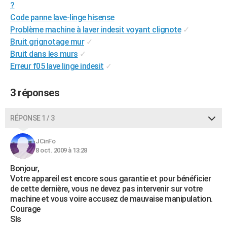
?
City break
Voyage de noces
Climat
Destinations
Voyage nature
Forum
+
PHOTO
Code panne lave-linge hisense
Problème machine à laver indesit voyant clignote
✓
GUIDES D'ACHAT
Bruit grignotage mur
✓
BONS PLANS
Bruit dans les murs
✓
Erreur f05 lave linge indesit
✓
CARTE DE VOEUX
3 réponses
Carte Bonne année
Carte Pâques
Carte de Noël
Carte Saint-Valentin
Carte d'anniversaire
DICTIONNAIRE
Biographies
Expressions
Dictionnaire
Citations
Proverbes
PROGRAMME TV
RÉPONSE 1 / 3
COPAINS D'AVANT
JCinFo
8 oct. 2009 à 13:28
Se connecter
Collèges
Universités
Service militaire
S'inscrire
Lycées
Primaires
Entreprises
Avis de recherche
AVIS DE DÉCÈS
Bonjour,
FORUM
Votre appareil est encore sous garantie et pour bénéficier
de cette dernière, vous ne devez pas intervenir sur votre
Lifestyle
Sport
Television
Cinema
Bricolage
Culture
Auto
Voyage
machine et vous voire accusez de mauvaise manipulation.
Courage
Sls