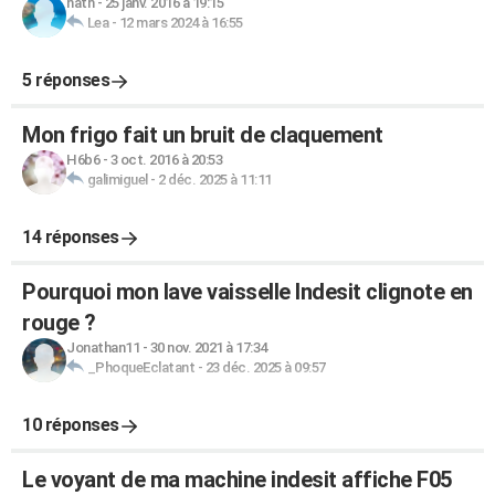
nath
-
25 janv. 2016 à 19:15
Lea
-
12 mars 2024 à 16:55
5 réponses
Mon frigo fait un bruit de claquement
H6b6
-
3 oct. 2016 à 20:53
galimiguel
-
2 déc. 2025 à 11:11
14 réponses
Pourquoi mon lave vaisselle Indesit clignote en
rouge ?
Jonathan11
-
30 nov. 2021 à 17:34
_PhoqueEclatant
-
23 déc. 2025 à 09:57
10 réponses
Le voyant de ma machine indesit affiche F05