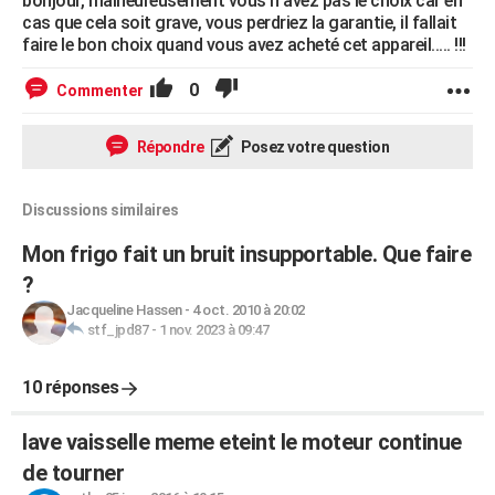
bonjour, malheureusement vous n avez pas le choix car en
cas que cela soit grave, vous perdriez la garantie, il fallait
faire le bon choix quand vous avez acheté cet appareil..... !!!
0
Commenter
Répondre
Posez votre question
Discussions similaires
Mon frigo fait un bruit insupportable. Que faire
?
Jacqueline Hassen
-
4 oct. 2010 à 20:02
stf_jpd87
-
1 nov. 2023 à 09:47
10 réponses
lave vaisselle meme eteint le moteur continue
de tourner