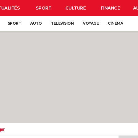
TUALITÉS
SPORT
CULTURE
FINANCE
A
SPORT
AUTO
TELEVISION
VOYAGE
CINEMA
ger