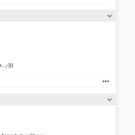
...;-)))