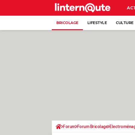
AC
BRICOLAGE
LIFESTYLE
CULTURE
Forum
Forum Bricolage
Electroména