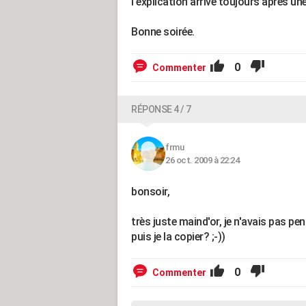
l'explication arrive toujours après un
Bonne soirée.
0
Commenter
RÉPONSE 4 / 7
frmu
26 oct. 2009 à 22:24
bonsoir,
très juste maind'or, je n'avais pas pen
puis je la copier? ;-))
0
Commenter