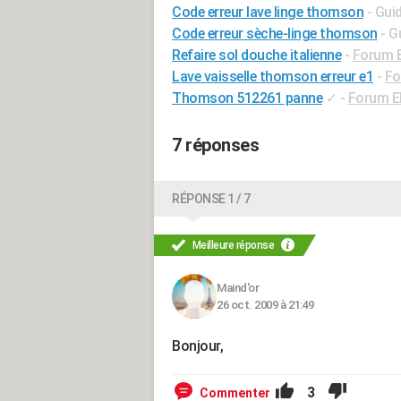
Code erreur lave linge thomson
- Gui
Code erreur sèche-linge thomson
- G
Refaire sol douche italienne
-
Forum B
Lave vaisselle thomson erreur e1
-
Fo
Thomson 512261 panne
✓
-
Forum El
7 réponses
RÉPONSE 1 / 7
Meilleure réponse
Maind'or
26 oct. 2009 à 21:49
Bonjour,
3
Commenter