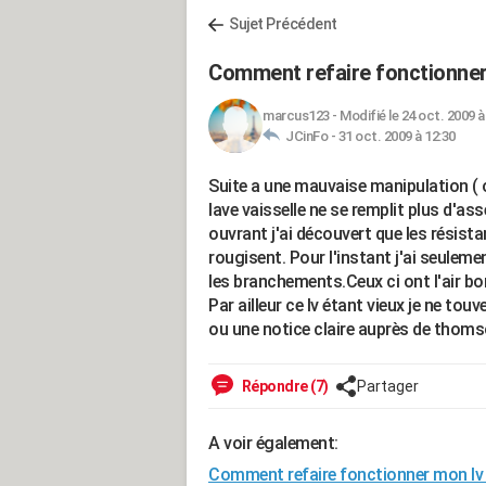
Sujet Précédent
Comment refaire fonctionner
marcus123
-
Modifié le 24 oct. 2009 à
JCinFo -
31 oct. 2009 à 12:30
Suite a une mauvaise manipulation ( o
lave vaisselle ne se remplit plus d'as
ouvrant j'ai découvert que les résist
rougisent. Pour l'instant j'ai seuleme
les branchements.Ceux ci ont l'air b
Par ailleur ce lv étant vieux je ne to
ou une notice claire auprès de thoms
Répondre (7)
Partager
A voir également:
Comment refaire fonctionner mon l