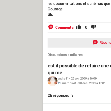
les documentations et schémas que
Courage
Sls
0
Commenter
Répond
Discussions similaires
est il possible de refaire une
qui me
andre11
-
25 avr. 2009 à 16:09
marcos44
-
30 déc. 2013 à 17:01
26 réponses