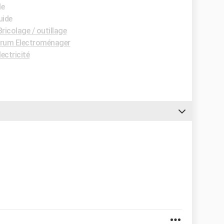
de
uide
ricolage / outillage
rum Electroménager
ectricité