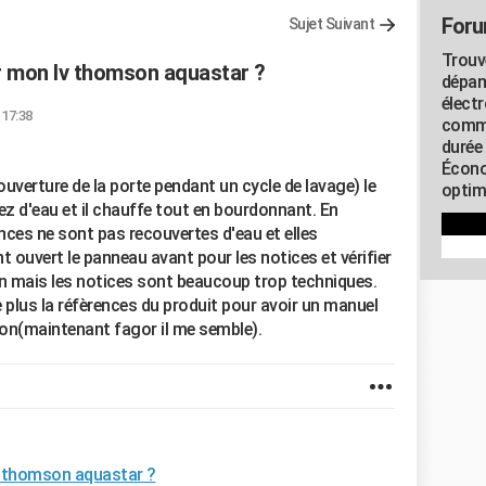
Foru
Sujet Suivant
Trouv
 mon lv thomson aquastar ?
dépan
élect
 17:38
commu
durée
Écono
uverture de la porte pendant un cycle de lavage) le
optimi
sez d'eau et il chauffe tout en bourdonnant. En
ances ne sont pas recouvertes d'eau et elles
nt ouvert le panneau avant pour les notices et vérifier
on mais les notices sont beaucoup trop techniques.
uve plus la réfèrences du produit pour avoir un manuel
on(maintenant fagor il me semble).
v thomson aquastar ?