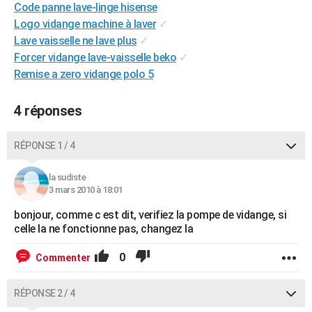
Code panne lave-linge hisense
City break
Voyage de noces
Climat
Destinations
Voyage nature
Forum
+
PHOTO
Logo vidange machine à laver
✓
Lave vaisselle ne lave plus
✓
GUIDES D'ACHAT
Forcer vidange lave-vaisselle beko
✓
BONS PLANS
Remise a zero vidange polo 5
CARTE DE VOEUX
4 réponses
Carte Bonne année
Carte Pâques
Carte de Noël
Carte Saint-Valentin
Carte d'anniversaire
DICTIONNAIRE
RÉPONSE 1 / 4
Biographies
Expressions
Dictionnaire
Citations
Proverbes
PROGRAMME TV
la sudiste
COPAINS D'AVANT
3 mars 2010 à 18:01
Se connecter
Collèges
Universités
Service militaire
S'inscrire
Lycées
Primaires
Entreprises
Avis de recherche
bonjour, comme c est dit, verifiez la pompe de vidange, si
AVIS DE DÉCÈS
celle la ne fonctionne pas, changez la
FORUM
0
Commenter
Lifestyle
Sport
Television
Cinema
Bricolage
Culture
Auto
Voyage
RÉPONSE 2 / 4