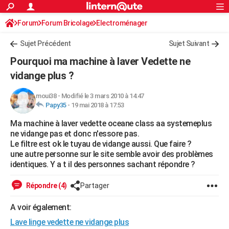
ACTUALITÉS
Forum
Forum Bricolage
Connexion
Electroménager
S'inscrire
Rechercher
Société
Education
Villes
Politique
Faits Divers
Monde
+
SPORT
Sujet Précédent
Sujet Suivant
Football
Cyclisme
Forum
Coupe du monde 2026
Tennis
Rugby
CULTURE
Pourquoi ma machine à laver Vedette ne
TNT
Cinéma
Musique
Programme TV
Streaming
Sorties cinéma
+
vidange plus ?
FINANCE
Impôts
Immobilier
Banque
Crédit
Retraite
Epargne
Risques naturels par ville
Assurance
AUTO
moui38
-
Modifié le 3 mars 2010 à 14:47
Papy35
-
19 mai 2018 à 17:53
Réserver un essai
Berlines
Forum auto
Essais
Citadines
SUV
+
HIGH-TECH
Ma machine à laver vedette oceane class aa systemeplus
ne vidange pas et donc n'essore pas.
Meilleur smartphone
Ordinateurs
Guide high-tech
Mobiles
Internet
Jeux vidéo
+
BRICOLAGE
Le filtre est ok le tuyau de vidange aussi. Que faire ?
une autre personne sur le site semble avoir des problèmes
Aménagement intérieur
Cuisine
Jardinage
+
Forum
Extérieur
Salle de bains
Rangement
WEEK-END
identiques. Y a t il des personnes sachant répondre ?
Escapades
Expositions
Week-end nature
Guides de France
Patrimoine
Musées
+
LIFESTYLE
Répondre (4)
Partager
Bien-être
Mode
+
Art de vivre
Loisirs
Modes de vie
SANTE
A voir également:
Guide de la santé
Médicaments
+
Alimentation
Maladies
Sommeil
VOYAGE
Lave linge vedette ne vidange plus