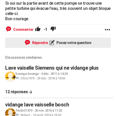
Si oui sur la partie avant de cette pompe se trouve une
petite turbine qui évacue l'eau, très souvent un objet bloque
celle-ci.
Bon courage.
-1
Commenter
Répondre
Posez votre question
Discussions similaires
Lave vaiselle Siemens qui ne vidange plus
bounga-bounga
-
4 déc. 2011 à 14:24
Chris1975
-
29 déc. 2018 à 18:50
12 réponses
vidange lave vaisselle bosch
fredo31470
-
26 nov. 2016 à 11:23
Bebert
-
19 août 2024 à 19:42