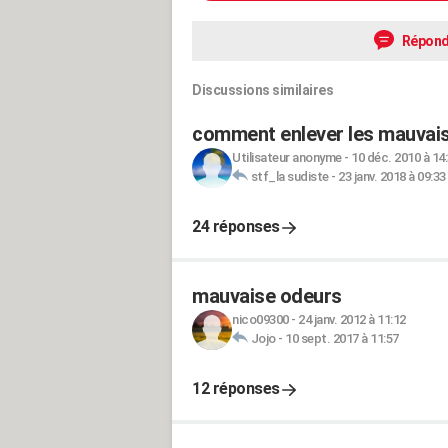
Répond
Discussions similaires
comment enlever les mauvais
Utilisateur anonyme
-
10 déc. 2010 à 14
stf_la sudiste
-
23 janv. 2018 à 09:33
24 réponses
mauvaise odeurs
nico09300
-
24 janv. 2012 à 11:12
Jojo
-
10 sept. 2017 à 11:57
12 réponses