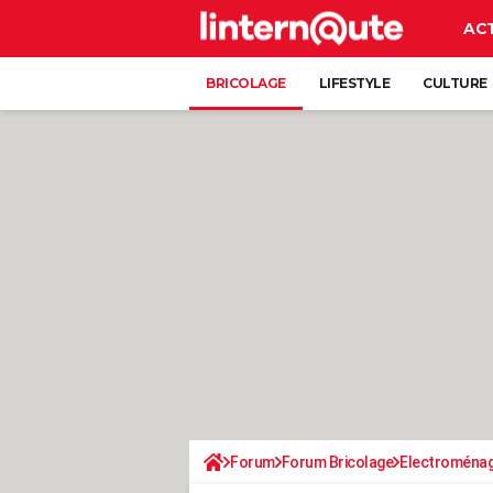
AC
BRICOLAGE
LIFESTYLE
CULTURE
Forum
Forum Bricolage
Electroména