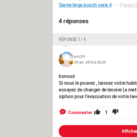
Seche linge bosch serie 4
✓
-
Forum 
4 réponses
RÉPONSE 1 / 4
eric39
29 avr. 2010 à 20:25
bonsoir
Si vous le pouvez , laissez votre hub
essayez de changer de lessive (a met
siphon pour l'evacuation de votre lave
1
Commenter
Affiche