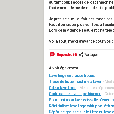
du tambour, l acces delicat (machine
facilement. Je me demande si le probl
Je precise que j' ai fait des machines 
Faut il persister plusieur fois a l acid
Lors de la vidange, l eau est chargée d
Voila tout, merci d'avance pour vos
Répondre (4)
Partager
A voir également:
Lave linge encrassé boues
Trace de boue machine a laver
- Meil
Odeur lave linge
- Meilleures réponses
Code panne lave-linge hisense
- Guid
Pourquoi mon lave-vaisselle s'encra
Réinitialiser lave linge whirlpool 6th 
Dépôt de graisse sur le filtre du lave 