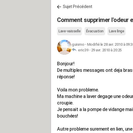
Sujet Précédent
Comment supprimer l'odeur et
Lave-vaisselle
Évacuation
Lave linge
guismo
-
Modifié le 28 avr. 2010 à 09:3
eric39 -
29 avr. 2010 à 20:25
Bonjour!
De multiples messages ont deja brass
réponse!
Voila mon probleme.
Ma machine a laver degage une odeur
croupie.
Je pensait a la pompe de vidange mais
bouchées!
Autre probleme surement en lien, une 