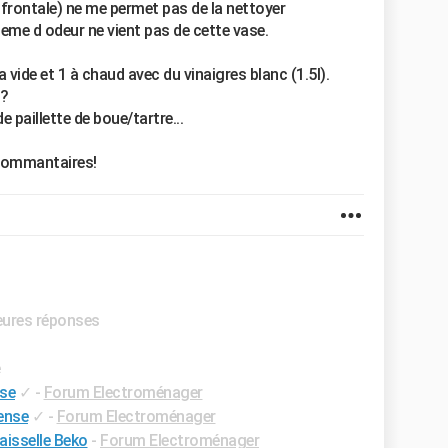
 frontale) ne me permet pas de la nettoyer
eme d odeur ne vient pas de cette vase.
a vide et 1 à chaud avec du vinaigres blanc (1.5l).
e?
e paillette de boue/tartre...
 commantaires!
leures réponses
e
sse
✓
-
Forum Electroménager
sense
✓
-
Forum Electroménager
vaisselle Beko
-
Forum Electroménager