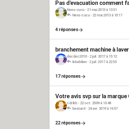
Pas d'evacuation comment fair
Ness-cucu
-
21 mai 2013 à 13:51
Ness-cucu
-
22 mai 2013 à 10:17
4 réponses
branchement machine à laver 
decdec2010
-
2 juil. 2017 à 15:12
lekabilien
-
2 juil. 2017 à 22:55
17 réponses
Votre avis svp sur la marque
cdrikb
-
22 oct. 2009 à 10:48
besnard
-
24 avr. 2019 à 16:57
22 réponses