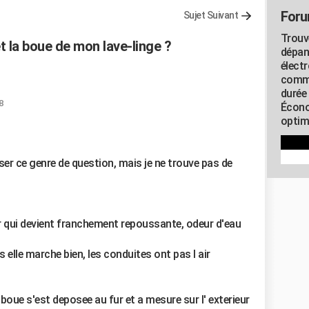
Foru
Sujet Suivant
Trouv
 la boue de mon lave-linge ?
dépan
élect
commu
durée
8
Écono
optimi
er ce genre de question, mais je ne trouve pas de
 qui devient franchement repoussante, odeur d'eau
 elle marche bien, les conduites ont pas l air
boue s'est deposee au fur et a mesure sur l' exterieur