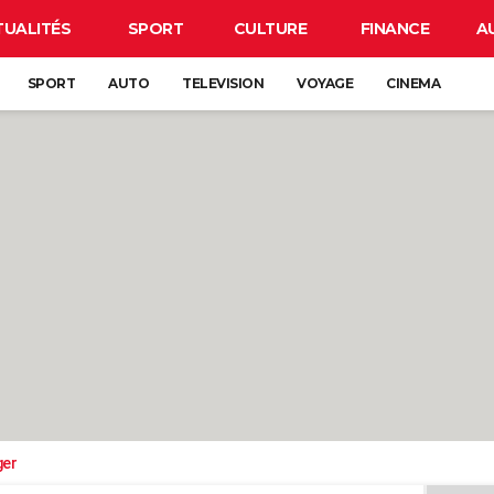
TUALITÉS
SPORT
CULTURE
FINANCE
A
SPORT
AUTO
TELEVISION
VOYAGE
CINEMA
ger