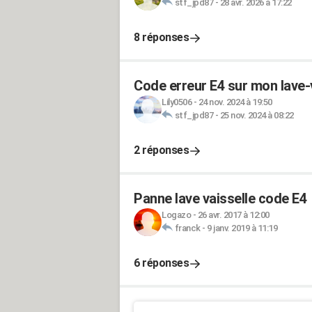
stf_jpd87
-
28 avr. 2026 à 17:22
8 réponses
Code erreur E4 sur mon lave-
Lily0506
-
24 nov. 2024 à 19:50
stf_jpd87
-
25 nov. 2024 à 08:22
2 réponses
Panne lave vaisselle code E4
Logazo
-
26 avr. 2017 à 12:00
franck
-
9 janv. 2019 à 11:19
6 réponses