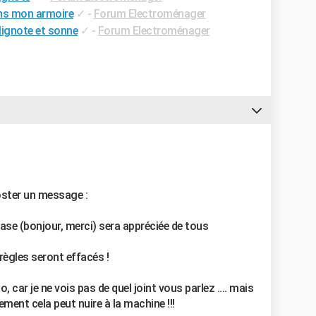
ns mon armoire
✓
-
Forum Electroménager
lignote et sonne
✓
-
Forum Electroménager
oster un message :
 base (bonjour, merci) sera appréciée de tous
ègles seront effacés !
ar je ne vois pas de quel joint vous parlez .... mais
ement cela peut nuire à la machine !!!