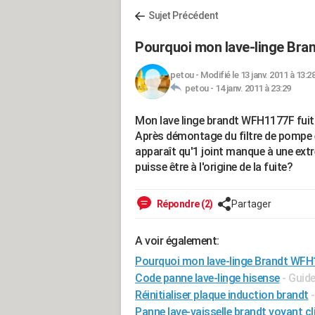
Sujet Précédent
Pourquoi mon lave-linge Bra
petou
-
Modifié le 13 janv. 2011 à 13:2
petou -
14 janv. 2011 à 23:29
Mon lave linge brandt WFH1177F fuit
Après démontage du filtre de pompe e
apparaît qu'1 joint manque à une extr
puisse être à l'origine de la fuite?
Répondre (2)
Partager
A voir également:
Pourquoi mon lave-linge Brandt WFH1
Code panne lave-linge hisense
- Guid
Réinitialiser plaque induction brandt
Panne lave-vaisselle brandt voyant c