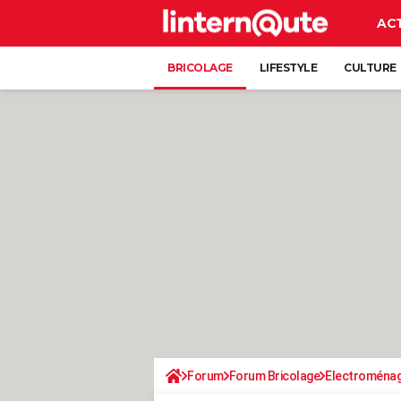
AC
BRICOLAGE
LIFESTYLE
CULTURE
Forum
Forum Bricolage
Electroména