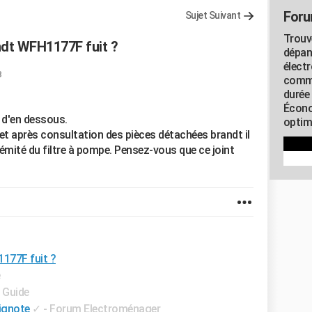
Foru
Sujet Suivant
Trouv
ndt WFH1177F fuit ?
dépan
élect
8
commu
durée
Écono
 d'en dessous.
optimi
t après consultation des pièces détachées brandt il
émité du filtre à pompe. Pensez-vous que ce joint
177F fuit ?
e
- Guide
lignote
✓
-
Forum Electroménager