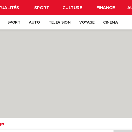
TUALITÉS
SPORT
CULTURE
FINANCE
A
SPORT
AUTO
TELEVISION
VOYAGE
CINEMA
ger