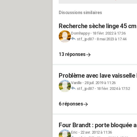
Discussions similaires
Recherche sèche linge 45 cm
Domhappy
-
18 févr. 2022 à 17:36
stf_jpd87
-
8 mai 2023 à 17:44
13 réponses
Problème avec lave vaisselle
Vanille
-
28 juil. 2019 à 11:26
stf_jpd87
-
18 févr. 2024 à 17:52
6 réponses
Four Brandt : porte bloquée a
Eric
-
22 avr. 2012 à 11:36