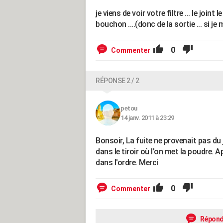
je viens de voir votre filtre ... le join
bouchon ....(donc de la sortie ... si j
0
Commenter
RÉPONSE 2 / 2
petou
14 janv. 2011 à 23:29
Bonsoir, La fuite ne provenait pas du
dans le tiroir où l'on met la poudre. A
dans l'ordre. Merci
0
Commenter
Répond