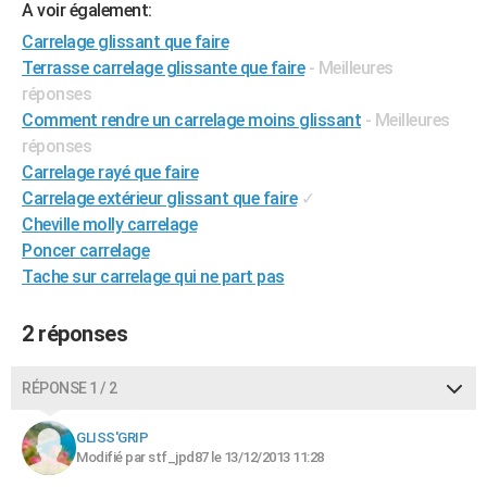
A voir également:
City break
Voyage de noces
Climat
Destinations
Voyage nature
Forum
+
PHOTO
Carrelage glissant que faire
Terrasse carrelage glissante que faire
- Meilleures
GUIDES D'ACHAT
réponses
BONS PLANS
Comment rendre un carrelage moins glissant
- Meilleures
réponses
CARTE DE VOEUX
Carrelage rayé que faire
Carte Bonne année
Carte Pâques
Carte de Noël
Carte Saint-Valentin
Carte d'anniversaire
Carrelage extérieur glissant que faire
✓
DICTIONNAIRE
Cheville molly carrelage
Biographies
Expressions
Dictionnaire
Citations
Proverbes
PROGRAMME TV
Poncer carrelage
Tache sur carrelage qui ne part pas
COPAINS D'AVANT
Se connecter
Collèges
Universités
Service militaire
S'inscrire
Lycées
Primaires
Entreprises
Avis de recherche
2 réponses
AVIS DE DÉCÈS
FORUM
RÉPONSE 1 / 2
Lifestyle
Sport
Television
Cinema
Bricolage
Culture
Auto
Voyage
GLISS'GRIP
Modifié par stf_jpd87 le 13/12/2013 11:28