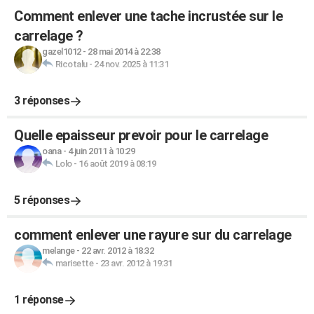
Comment enlever une tache incrustée sur le
carrelage ?
gazel1012
-
28 mai 2014 à 22:38
Ricotalu
-
24 nov. 2025 à 11:31
3 réponses
Quelle epaisseur prevoir pour le carrelage
oana
-
4 juin 2011 à 10:29
Lolo
-
16 août 2019 à 08:19
5 réponses
comment enlever une rayure sur du carrelage
melange
-
22 avr. 2012 à 18:32
marisette
-
23 avr. 2012 à 19:31
1 réponse