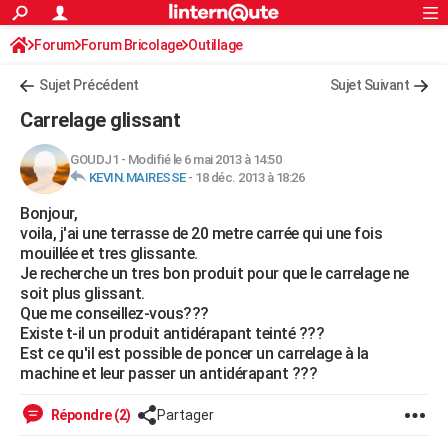
ACTUALITÉS
Forum
Forum Bricolage
Connexion
Outillage
S'inscrire
Rechercher
Société
Education
Villes
Politique
Faits Divers
Monde
+
SPORT
Sujet Précédent
Sujet Suivant
Football
Cyclisme
Forum
Coupe du monde 2026
Tennis
Rugby
CULTURE
Carrelage glissant
TNT
Cinéma
Musique
Programme TV
Streaming
Sorties cinéma
+
FINANCE
GOUDJ1
-
Modifié le 6 mai 2013 à 14:50
KEVIN.MAIRESSE
-
18 déc. 2013 à 18:26
Impôts
Immobilier
Banque
Crédit
Retraite
Epargne
Risques naturels par ville
Assurance
AUTO
Bonjour,
Réserver un essai
Berlines
Forum auto
Essais
Citadines
SUV
+
HIGH-TECH
voila, j'ai une terrasse de 20 metre carrée qui une fois
mouillée et tres glissante.
Meilleur smartphone
Ordinateurs
Guide high-tech
Mobiles
Internet
Jeux vidéo
+
BRICOLAGE
Je recherche un tres bon produit pour que le carrelage ne
soit plus glissant.
Aménagement intérieur
Cuisine
Jardinage
+
Forum
Extérieur
Salle de bains
Rangement
WEEK-END
Que me conseillez-vous???
Existe t-il un produit antidérapant teinté ???
Escapades
Expositions
Week-end nature
Guides de France
Patrimoine
Musées
+
LIFESTYLE
Est ce qu'il est possible de poncer un carrelage à la
machine et leur passer un antidérapant ???
Bien-être
Mode
+
Art de vivre
Loisirs
Modes de vie
SANTE
Répondre (2)
Partager
Guide de la santé
Médicaments
+
Alimentation
Maladies
Sommeil
VOYAGE