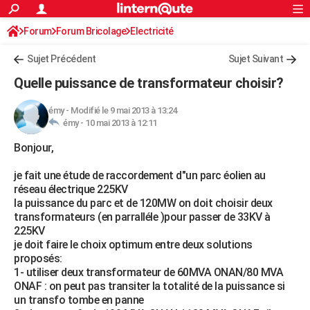
ACTUALITÉS
Forum
Forum Bricolage
Connexion
Electricité
S'inscrire
Rechercher
Société
Education
Villes
Politique
Faits Divers
Monde
+
SPORT
Sujet Précédent
Sujet Suivant
Football
Cyclisme
Forum
Coupe du monde 2026
Tennis
Rugby
CULTURE
Quelle puissance de transformateur choisir?
TNT
Cinéma
Musique
Programme TV
Streaming
Sorties cinéma
+
FINANCE
émy
-
Modifié le 9 mai 2013 à 13:24
émy -
10 mai 2013 à 12:11
Impôts
Immobilier
Banque
Crédit
Retraite
Epargne
Risques naturels par ville
Assurance
AUTO
Bonjour,
Réserver un essai
Berlines
Forum auto
Essais
Citadines
SUV
+
HIGH-TECH
je fait une étude de raccordement d"un parc éolien au
Meilleur smartphone
Ordinateurs
Guide high-tech
Mobiles
Internet
Jeux vidéo
+
BRICOLAGE
réseau électrique 225KV
la puissance du parc et de 120MW on doit choisir deux
Aménagement intérieur
Cuisine
Jardinage
+
Forum
Extérieur
Salle de bains
Rangement
WEEK-END
transformateurs (en parralléle )pour passer de 33KV à
225KV
Escapades
Expositions
Week-end nature
Guides de France
Patrimoine
Musées
+
LIFESTYLE
je doit faire le choix optimum entre deux solutions
proposés:
Bien-être
Mode
+
Art de vivre
Loisirs
Modes de vie
SANTE
1- utiliser deux transformateur de 60MVA ONAN/80 MVA
ONAF : on peut pas transiter la totalité de la puissance si
Guide de la santé
Médicaments
+
Alimentation
Maladies
Sommeil
VOYAGE
un transfo tombe en panne