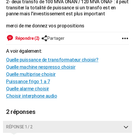
2- deux transfo de 100 MVA ONAN / 120 MVA ONAF : il peut
City break
Voyage de noces
Climat
Destinations
Voyage nature
Forum
+
transiter la totalité de puissance si un transfo est en
PHOTO
panne mais l'investissement est plus important
GUIDES D'ACHAT
merci de me donnez vos propositions
BONS PLANS
Répondre (2)
Partager
CARTE DE VOEUX
A voir également:
Carte Bonne année
Carte Pâques
Carte de Noël
Carte Saint-Valentin
Carte d'anniversaire
DICTIONNAIRE
Quelle puissance de transformateur choisir?
Quelle machine nespresso choisir
Biographies
Expressions
Dictionnaire
Citations
Proverbes
PROGRAMME TV
Quelle multiprise choisir
COPAINS D'AVANT
Puissance frigo 1 a 7
Quelle alarme choisir
Se connecter
Collèges
Universités
Service militaire
S'inscrire
Lycées
Primaires
Entreprises
Avis de recherche
AVIS DE DÉCÈS
Choisir interphone audio
FORUM
2 réponses
Lifestyle
Sport
Television
Cinema
Bricolage
Culture
Auto
Voyage
RÉPONSE 1 / 2