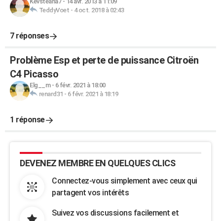
Kevsteana7
-
14 avr. 2013 à 11:09
TeddyVoet
-
4 oct. 2018 à 02:43
7 réponses
Problème Esp et perte de puissance Citroën
C4 Picasso
Elg__m
-
6 févr. 2021 à 18:00
renard31
-
6 févr. 2021 à 18:19
1 réponse
DEVENEZ MEMBRE EN QUELQUES CLICS
Connectez-vous simplement avec ceux qui
partagent vos intérêts
Suivez vos discussions facilement et