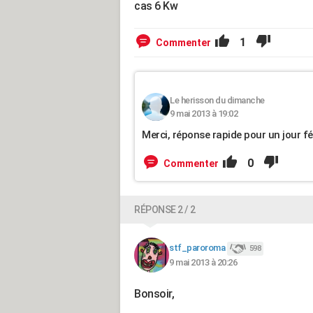
cas 6 Kw
1
Commenter
Le herisson du dimanche
9 mai 2013 à 19:02
Merci, réponse rapide pour un jour fér
0
Commenter
RÉPONSE 2 / 2
stf_paroroma
598
9 mai 2013 à 20:26
Bonsoir,