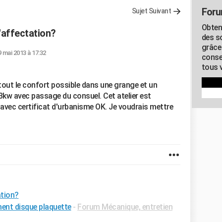
Foru
Sujet Suivant
Obten
affectation?
des s
grâce
9 mai 2013 à 17:32
conse
tous v
 tout le confort possible dans une grange et un
 3kw avec passage du consuel. Cet atelier est
vec certificat d'urbanisme OK. Je voudrais mettre
tion?
ent disque plaquette
-
Forum Mécanique, entretien