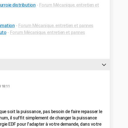
roie distribution
-
Forum Mécanique, entretien et
mmation
-
Forum Mécanique, entretien et pannes
auto
-
Forum Mécanique, entretien et pannes
 18:11
que soit la puissance, pas besoin de faire repasser le
um, il suffit simplement de changer la puissance
gie EDF pour l'adapter à votre demande, dans votre