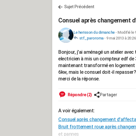
Sujet Précédent
Consuel après changement d'
Le herisson du dimanche
-
Modifié le 
stf_paroroma
-
9 mai 2013 à 20:26
Bonjour, j'ai aménagé un atelier avec
electricien à mis un compteur edf de
maintenant transformé en logement a
6kw, mais le consuel doit-il repasser?
merci de la réponse.
Répondre (2)
Partager
A voir également:
Consuel après changement d'affecta
Bruit frottement roue après changem
et pannes