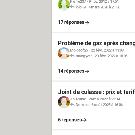
Pierre237
-
9 nov. 2012 à 17:51
lolo19
-
4 mars 2020 à 21:36
17 réponses
Problème de gaz après chang
Molotof25
-
22 févr. 2022 à 11:08
macgyver
-
23 févr. 2022 à 18:05
14 réponses
Joint de culasse : prix et ta
Jo-Manix
-
24 mai 2022 à 22:34
Domino
-
6 août 2025 à 16:06
6 réponses