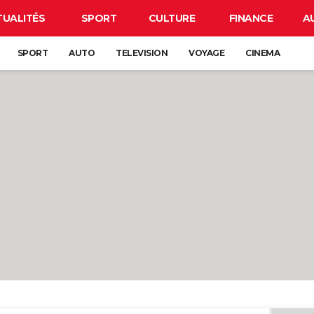
TUALITÉS
SPORT
CULTURE
FINANCE
A
SPORT
AUTO
TELEVISION
VOYAGE
CINEMA