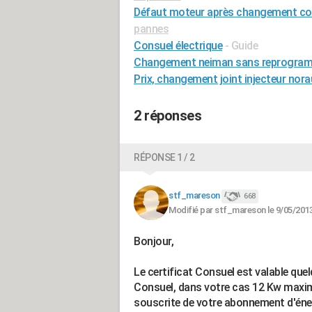
Défaut moteur après changement cour
pannes
Consuel électrique
- Guide
Changement neiman sans reprogra
Prix, changement joint injecteur nor
2 réponses
RÉPONSE 1 / 2
stf_mareson
668
Modifié par stf_mareson le 9/05/2013
Bonjour,
Le certificat Consuel est valable quel
Consuel, dans votre cas 12 Kw maxim
souscrite de votre abonnement d'éner