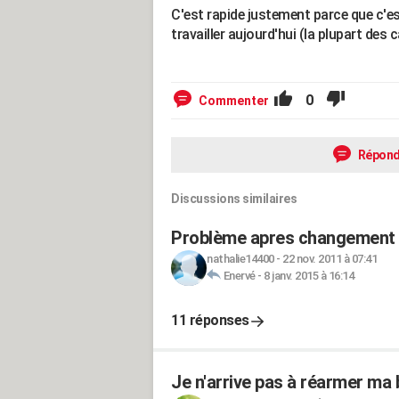
C'est rapide justement parce que c'est
travailler aujourd'hui (la plupart des c
0
Commenter
Répond
Discussions similaires
Problème apres changement b
nathalie14400
-
22 nov. 2011 à 07:41
Enervé
-
8 janv. 2015 à 16:14
11 réponses
Je n'arrive pas à réarmer ma b