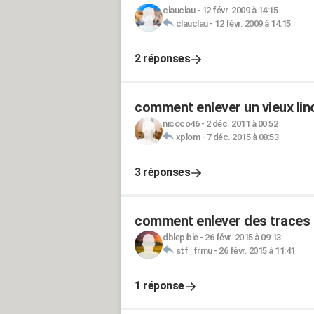
clauclau
-
12 févr. 2009 à 14:15
clauclau
-
12 févr. 2009 à 14:15
2 réponses
comment enlever un vieux lin
nicoco46
-
2 déc. 2011 à 00:52
xplom
-
7 déc. 2015 à 08:53
3 réponses
comment enlever des traces d
dblepible
-
26 févr. 2015 à 09:13
stf_frmu
-
26 févr. 2015 à 11:41
1 réponse