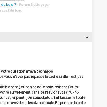
r du bois ?
-
Forum Nettoyage
avail du bois
s votre question m'avait échappé.
que vous n'avez pas repassé la tache si elle n'est pas
colle blanche ) et non de colle polyuréthane ( auto-
 votre survêtement dans de l'eau chaude ( 40- 45
r papier peint ( Dissoucol,etc... ) et laissez le toute
puis relavez-le en lessive normale. En principe la colle