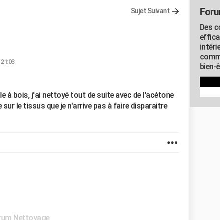
Foru
Sujet Suivant
Des c
effic
intéri
commu
 21:03
bien-
lle à bois, j'ai nettoyé tout de suite avec de l'acétone
 sur le tissus que je n'arrive pas à faire disparaitre
rum Nettoyage