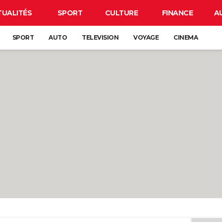
TUALITÉS
SPORT
CULTURE
FINANCE
A
SPORT
AUTO
TELEVISION
VOYAGE
CINEMA