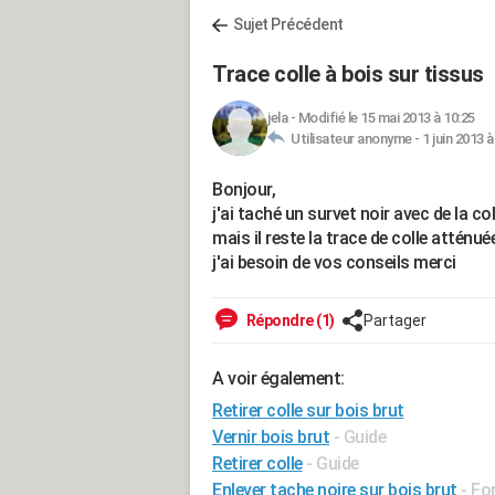
Sujet Précédent
Trace colle à bois sur tissus
jela
-
Modifié le 15 mai 2013 à 10:25
Utilisateur anonyme -
1 juin 2013 à
Bonjour,
j'ai taché un survet noir avec de la co
mais il reste la trace de colle atténuée
j'ai besoin de vos conseils merci
Répondre (1)
Partager
A voir également:
Retirer colle sur bois brut
Vernir bois brut
- Guide
Retirer colle
- Guide
Enlever tache noire sur bois brut
-
Fo