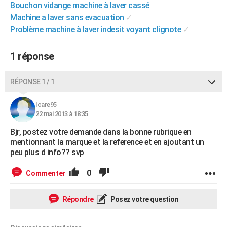
Bouchon vidange machine à laver cassé
City break
Voyage de noces
Climat
Destinations
Voyage nature
Forum
+
PHOTO
Machine a laver sans evacuation
✓
Problème machine à laver indesit voyant clignote
✓
GUIDES D'ACHAT
BONS PLANS
1 réponse
CARTE DE VOEUX
RÉPONSE 1 / 1
Carte Bonne année
Carte Pâques
Carte de Noël
Carte Saint-Valentin
Carte d'anniversaire
DICTIONNAIRE
Icare95
Biographies
Expressions
Dictionnaire
Citations
Proverbes
22 mai 2013 à 18:35
PROGRAMME TV
Bjr, postez votre demande dans la bonne rubrique en
COPAINS D'AVANT
mentionnant la marque et la reference et en ajoutant un
peu plus d info?? svp
Se connecter
Collèges
Universités
Service militaire
S'inscrire
Lycées
Primaires
Entreprises
Avis de recherche
AVIS DE DÉCÈS
0
Commenter
FORUM
Lifestyle
Sport
Television
Cinema
Bricolage
Culture
Auto
Voyage
Répondre
Posez votre question