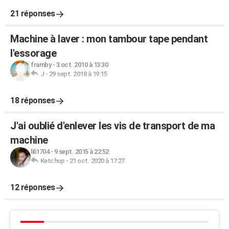
21 réponses
Machine à laver : mon tambour tape pendant
l'essorage
framby
-
3 oct. 2010 à 13:30
J
-
29 sept. 2018 à 19:15
18 réponses
J'ai oublié d'enlever les vis de transport de ma
machine
lili1704
-
9 sept. 2015 à 22:52
Ketchup
-
21 oct. 2020 à 17:27
12 réponses