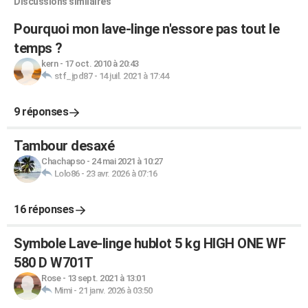
Discussions similaires
Pourquoi mon lave-linge n'essore pas tout le
temps ?
kern
-
17 oct. 2010 à 20:43
stf_jpd87
-
14 juil. 2021 à 17:44
9 réponses
Tambour desaxé
Chachapso
-
24 mai 2021 à 10:27
Lolo86
-
23 avr. 2026 à 07:16
16 réponses
Symbole Lave-linge hublot 5 kg HIGH ONE WF
580 D W701T
Rose
-
13 sept. 2021 à 13:01
Mimi
-
21 janv. 2026 à 03:50