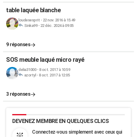
table laquée blanche
loudesesprit
-
22 nov. 2016 à 15:49
Sinka99
-
22 déc. 2024 à 09:05
9 réponses
SOS meuble laqué micro rayé
delia31000
-
8 oct. 2017 à 10:59
azortyl
-
8 oct. 2017 à 12:05
3 réponses
DEVENEZ MEMBRE EN QUELQUES CLICS
Connectez-vous simplement avec ceux qui