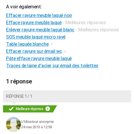
City break
Voyage de noces
Climat
Destinations
Voyage nature
Forum
+
A voir également:
PHOTO
Effacer rayure meuble laqué noir
GUIDES D'ACHAT
Efface rayure meuble laqué
- Meilleures réponses
Enlever rayure meuble laqué blanc
- Meilleures réponses
BONS PLANS
SOS meuble laqué micro rayé
CARTE DE VOEUX
Table laquée blanche
✓
Effacer rayure sur émail wc
✓
Carte Bonne année
Carte Pâques
Carte de Noël
Carte Saint-Valentin
Carte d'anniversaire
DICTIONNAIRE
Pâte efface rayure meuble laqué
Traces de laine d'acier sur émail des toilettes
Biographies
Expressions
Dictionnaire
Citations
Proverbes
PROGRAMME TV
COPAINS D'AVANT
1 réponse
Se connecter
Collèges
Universités
Service militaire
S'inscrire
Lycées
Primaires
Entreprises
Avis de recherche
AVIS DE DÉCÈS
RÉPONSE 1 / 1
FORUM
Meilleure réponse
Lifestyle
Sport
Television
Cinema
Bricolage
Culture
Auto
Voyage
Utilisateur anonyme
24 mai 2013 à 12:58