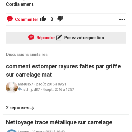
Cordialement.
3
Commenter
Répondre
Posez votre question
Discussions similaires
comment estomper rayures faites par griffe
sur carrelage mat
anteus57
-
2 août 2016 à 09:21
stf_jpd87
-
4 sept. 2016 à 17:57
2 réponses
Nettoyage trace métallique sur carrelage
Leoury
-
18 mars 2021 à 18:48