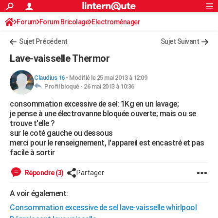
ACTUALITÉS
Forum
Forum Bricolage
Connexion
Electroménager
S'inscrire
Rechercher
Société
Education
Villes
Politique
Faits Divers
Monde
+
SPORT
Sujet Précédent
Sujet Suivant
Football
Cyclisme
Forum
Coupe du monde 2026
Tennis
Rugby
CULTURE
Lave-vaisselle Thermor
TNT
Cinéma
Musique
Programme TV
Streaming
Sorties cinéma
+
FINANCE
Claudius 16
-
Modifié le 25 mai 2013 à 12:09
Profil bloqué -
26 mai 2013 à 10:36
Impôts
Immobilier
Banque
Crédit
Retraite
Epargne
Risques naturels par ville
Assurance
AUTO
consommation excessive de sel: 1Kg en un lavage;
Réserver un essai
Berlines
Forum auto
Essais
Citadines
SUV
+
HIGH-TECH
je pense à une électrovanne bloquée ouverte; mais ou se
trouve t'elle ?
Meilleur smartphone
Ordinateurs
Guide high-tech
Mobiles
Internet
Jeux vidéo
+
BRICOLAGE
sur le coté gauche ou dessous
merci pour le renseignement, l'appareil est encastré et pas
Aménagement intérieur
Cuisine
Jardinage
+
Forum
Extérieur
Salle de bains
Rangement
WEEK-END
facile à sortir
Escapades
Expositions
Week-end nature
Guides de France
Patrimoine
Musées
+
LIFESTYLE
Répondre (3)
Partager
Bien-être
Mode
+
Art de vivre
Loisirs
Modes de vie
SANTE
A voir également:
Consommation excessive de sel lave-vaisselle whirlpool
Guide de la santé
Médicaments
+
Alimentation
Maladies
Sommeil
VOYAGE