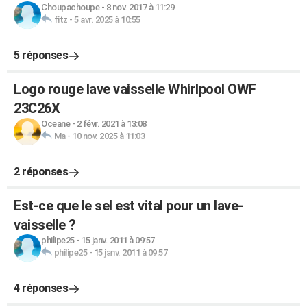
Choupachoupe
-
8 nov. 2017 à 11:29
fitz
-
5 avr. 2025 à 10:55
5 réponses
Logo rouge lave vaisselle Whirlpool OWF
23C26X
Oceane
-
2 févr. 2021 à 13:08
Ma
-
10 nov. 2025 à 11:03
2 réponses
Est-ce que le sel est vital pour un lave-
vaisselle ?
philipe25
-
15 janv. 2011 à 09:57
philipe25
-
15 janv. 2011 à 09:57
4 réponses