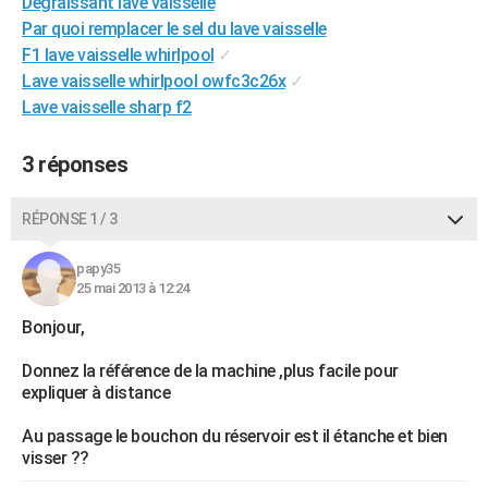
Dégraissant lave vaisselle
City break
Voyage de noces
Climat
Destinations
Voyage nature
Forum
+
PHOTO
Par quoi remplacer le sel du lave vaisselle
F1 lave vaisselle whirlpool
✓
GUIDES D'ACHAT
Lave vaisselle whirlpool owfc3c26x
✓
Lave vaisselle sharp f2
BONS PLANS
CARTE DE VOEUX
3 réponses
Carte Bonne année
Carte Pâques
Carte de Noël
Carte Saint-Valentin
Carte d'anniversaire
DICTIONNAIRE
RÉPONSE 1 / 3
Biographies
Expressions
Dictionnaire
Citations
Proverbes
PROGRAMME TV
papy35
25 mai 2013 à 12:24
COPAINS D'AVANT
Bonjour,
Se connecter
Collèges
Universités
Service militaire
S'inscrire
Lycées
Primaires
Entreprises
Avis de recherche
AVIS DE DÉCÈS
Donnez la référence de la machine ,plus facile pour
FORUM
expliquer à distance
Lifestyle
Sport
Television
Cinema
Bricolage
Culture
Auto
Voyage
Au passage le bouchon du réservoir est il étanche et bien
visser ??