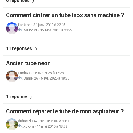
6 réponses
Comment cintrer un tube inox sans machine ?
fabiend
-
31 janv. 2010 à 22:15
Maind'or
-
12 févr. 2011 à 21:22
11 réponses
Ancien tube neon
Laclav79
-
6 avr. 2025 à 17:29
Daniel 26
-
6 avr. 2025 à 18:30
1 réponse
Comment réparer le tube de mon aspirateur ?
didine du 42
-
12 juin 2009 à 13:38
xplom
-
14 mai 2015 à 13:52