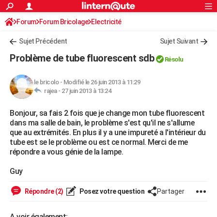
ACTUALITÉS
Forum
Forum Bricolage
Connexion
Electricité
S'inscrire
Rechercher
Société
Education
Villes
Politique
Faits Divers
Monde
+
SPORT
Sujet Précédent
Sujet Suivant
Football
Cyclisme
Forum
Coupe du monde 2026
Tennis
Rugby
CULTURE
Problème de tube fluorescent sdb
Résolu
TNT
Cinéma
Musique
Programme TV
Streaming
Sorties cinéma
+
FINANCE
le bricolo
-
Modifié le 26 juin 2013 à 11:29
Impôts
Immobilier
Banque
Crédit
Retraite
Epargne
Risques naturels par ville
Assurance
AUTO
rajea -
27 juin 2013 à 13:24
Réserver un essai
Berlines
Forum auto
Essais
Citadines
SUV
+
HIGH-TECH
Bonjour, sa fais 2 fois que je change mon tube fluorescent
dans ma salle de bain, le problème s'est qu'il ne s'allume
Meilleur smartphone
Ordinateurs
Guide high-tech
Mobiles
Internet
Jeux vidéo
+
BRICOLAGE
que au extrémités. En plus il y a une impureté a l'intérieur du
tube est se le problème ou est ce normal. Merci de me
Aménagement intérieur
Cuisine
Jardinage
+
Forum
Extérieur
Salle de bains
Rangement
WEEK-END
répondre a vous génie de la lampe.
Escapades
Expositions
Week-end nature
Guides de France
Patrimoine
Musées
+
LIFESTYLE
Guy
Bien-être
Mode
+
Art de vivre
Loisirs
Modes de vie
SANTE
Répondre (2)
Posez votre question
Partager
Guide de la santé
Médicaments
+
Alimentation
Maladies
Sommeil
VOYAGE
A voir également: