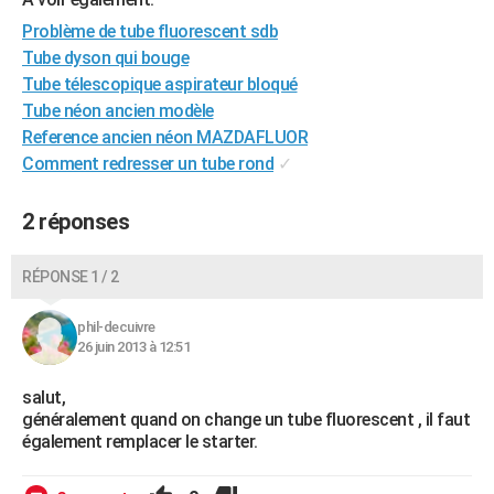
City break
Voyage de noces
Climat
Destinations
Voyage nature
Forum
+
PHOTO
Problème de tube fluorescent sdb
Tube dyson qui bouge
GUIDES D'ACHAT
Tube télescopique aspirateur bloqué
Tube néon ancien modèle
BONS PLANS
Reference ancien néon MAZDAFLUOR
CARTE DE VOEUX
Comment redresser un tube rond
✓
Carte Bonne année
Carte Pâques
Carte de Noël
Carte Saint-Valentin
Carte d'anniversaire
DICTIONNAIRE
2 réponses
Biographies
Expressions
Dictionnaire
Citations
Proverbes
PROGRAMME TV
RÉPONSE 1 / 2
COPAINS D'AVANT
phil-decuivre
Se connecter
Collèges
Universités
Service militaire
S'inscrire
Lycées
Primaires
Entreprises
Avis de recherche
AVIS DE DÉCÈS
26 juin 2013 à 12:51
FORUM
salut,
généralement quand on change un tube fluorescent , il faut
Lifestyle
Sport
Television
Cinema
Bricolage
Culture
Auto
Voyage
également remplacer le starter.