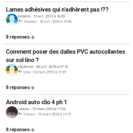
Lames adhésives qui n'adhèrent pas !??
brisemi
-
13 oct. 2013 à 16:35
Sauveur
-
20 oct. 2020 à 19:06
8 réponses
Comment poser des dalles PVC autocollantes
sur sol lino ?
Vladimok
-
28 oct. 2010 à 07:15
Lina
-
24 mars 2018 à 17:39
8 réponses
Android auto clio 4 ph 1
Izieuxx
-
15 mars 2024 à 11:55
Izieuxx
-
15 mars 2024 à 14:13
8 réponses