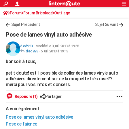
ACTUALITÉS
Forum
Forum Bricolage
Connexion
Outillage
S'inscrire
Rechercher
Société
Education
Villes
Politique
Faits Divers
Monde
+
SPORT
Sujet Précédent
Sujet Suivant
Football
Cyclisme
Forum
Coupe du monde 2026
Tennis
Rugby
CULTURE
Pose de lames vinyl auto adhésive
TNT
Cinéma
Musique
Programme TV
Streaming
Sorties cinéma
+
FINANCE
died923
-
Modifié le 3 juil. 2013 à 19:55
died923
-
5 juil. 2013 à 19:13
Impôts
Immobilier
Banque
Crédit
Retraite
Epargne
Risques naturels par ville
Assurance
AUTO
bonsoir à tous,
Réserver un essai
Berlines
Forum auto
Essais
Citadines
SUV
+
HIGH-TECH
petit doute! est il possible de coller des lames vinyle auto
Meilleur smartphone
Ordinateurs
Guide high-tech
Mobiles
Internet
Jeux vidéo
+
BRICOLAGE
adhésives directement sur de la moquette très rase??
merci pour vos infos et conseils.
Aménagement intérieur
Cuisine
Jardinage
+
Forum
Extérieur
Salle de bains
Rangement
WEEK-END
Répondre (1)
Partager
Escapades
Expositions
Week-end nature
Guides de France
Patrimoine
Musées
+
LIFESTYLE
A voir également:
Bien-être
Mode
+
Art de vivre
Loisirs
Modes de vie
SANTE
Pose de lames vinyl auto adhésive
Guide de la santé
Médicaments
+
Alimentation
Maladies
Sommeil
Pose de faience
VOYAGE