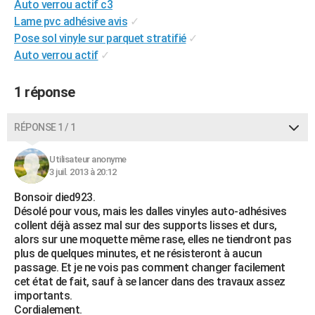
Auto verrou actif c3
City break
Voyage de noces
Climat
Destinations
Voyage nature
Forum
+
PHOTO
Lame pvc adhésive avis
✓
Pose sol vinyle sur parquet stratifié
✓
GUIDES D'ACHAT
Auto verrou actif
✓
BONS PLANS
1 réponse
CARTE DE VOEUX
Carte Bonne année
Carte Pâques
Carte de Noël
Carte Saint-Valentin
Carte d'anniversaire
RÉPONSE 1 / 1
DICTIONNAIRE
Biographies
Expressions
Dictionnaire
Citations
Proverbes
PROGRAMME TV
Utilisateur anonyme
3 juil. 2013 à 20:12
COPAINS D'AVANT
Bonsoir died923.
Désolé pour vous, mais les dalles vinyles auto-adhésives
Se connecter
Collèges
Universités
Service militaire
S'inscrire
Lycées
Primaires
Entreprises
Avis de recherche
AVIS DE DÉCÈS
collent déjà assez mal sur des supports lisses et durs,
alors sur une moquette même rase, elles ne tiendront pas
FORUM
plus de quelques minutes, et ne résisteront à aucun
passage. Et je ne vois pas comment changer facilement
Lifestyle
Sport
Television
Cinema
Bricolage
Culture
Auto
Voyage
cet état de fait, sauf à se lancer dans des travaux assez
importants.
Cordialement.