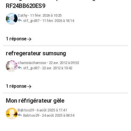
RF24BB620ES9
Cathy
-
11 févr. 2026 à 10:25
stf_jpd87
-
11 févr. 2026 à 18:14
1 réponse
refregerateur sumsung
chamsiachamsse
-
22 avr. 2012 à 09:53
stf_jpd87
-
22 avr. 2012 à 10:42
1 réponse
Mon réfrigérateur gèle
Babtoo29
-
6 août 2025 à 17:41
Babtoo29
-
24 août 2025 à 08:34