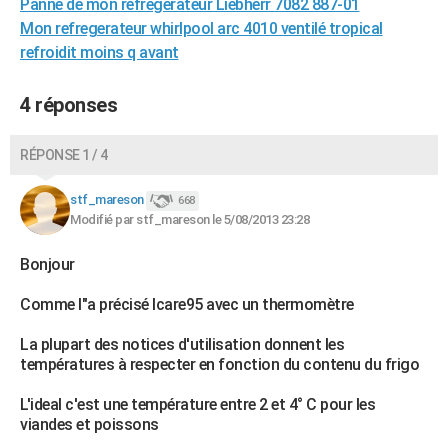
Panne de mon refregerateur Liebherr 7082 887-01
City break
Voyage de noces
Climat
Destinations
Voyage nature
Forum
+
PHOTO
Mon refregerateur whirlpool arc 4010 ventilé tropical
refroidit moins q avant
GUIDES D'ACHAT
4 réponses
BONS PLANS
CARTE DE VOEUX
RÉPONSE 1 / 4
Carte Bonne année
Carte Pâques
Carte de Noël
Carte Saint-Valentin
Carte d'anniversaire
DICTIONNAIRE
stf_mareson
668
Modifié par stf_mareson le 5/08/2013 23:28
Biographies
Expressions
Dictionnaire
Citations
Proverbes
PROGRAMME TV
Bonjour
COPAINS D'AVANT
Se connecter
Collèges
Universités
Service militaire
S'inscrire
Lycées
Primaires
Entreprises
Avis de recherche
Comme l"a précisé Icare95 avec un thermomètre
AVIS DE DÉCÈS
La plupart des notices d'utilisation donnent les
FORUM
températures à respecter en fonction du contenu du frigo
Lifestyle
Sport
Television
Cinema
Bricolage
Culture
Auto
Voyage
L'ideal c'est une température entre 2 et 4° C pour les
viandes et poissons