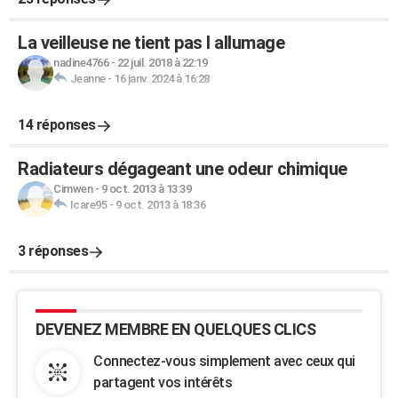
La veilleuse ne tient pas l allumage
nadine4766
-
22 juil. 2018 à 22:19
Jeanne
-
16 janv. 2024 à 16:28
14 réponses
Radiateurs dégageant une odeur chimique
Cimwen
-
9 oct. 2013 à 13:39
Icare95
-
9 oct. 2013 à 18:36
3 réponses
DEVENEZ MEMBRE EN QUELQUES CLICS
Connectez-vous simplement avec ceux qui
partagent vos intérêts