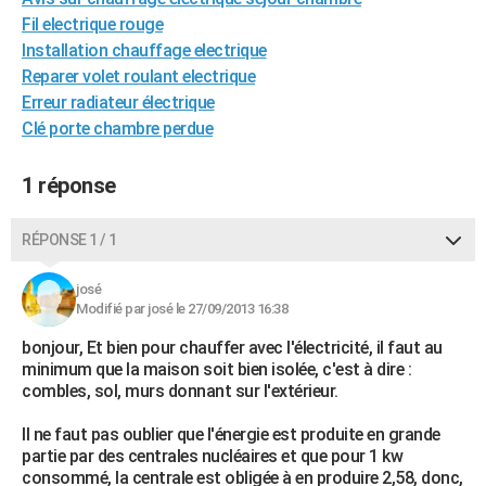
City break
Voyage de noces
Climat
Destinations
Voyage nature
Forum
+
Fil electrique rouge
PHOTO
Installation chauffage electrique
GUIDES D'ACHAT
Reparer volet roulant electrique
Erreur radiateur électrique
BONS PLANS
Clé porte chambre perdue
CARTE DE VOEUX
1 réponse
Carte Bonne année
Carte Pâques
Carte de Noël
Carte Saint-Valentin
Carte d'anniversaire
DICTIONNAIRE
RÉPONSE 1 / 1
Biographies
Expressions
Dictionnaire
Citations
Proverbes
PROGRAMME TV
COPAINS D'AVANT
josé
Modifié par josé le 27/09/2013 16:38
Se connecter
Collèges
Universités
Service militaire
S'inscrire
Lycées
Primaires
Entreprises
Avis de recherche
AVIS DE DÉCÈS
bonjour, Et bien pour chauffer avec l'électricité, il faut au
minimum que la maison soit bien isolée, c'est à dire :
FORUM
combles, sol, murs donnant sur l'extérieur.
Lifestyle
Sport
Television
Cinema
Bricolage
Culture
Auto
Voyage
Il ne faut pas oublier que l'énergie est produite en grande
partie par des centrales nucléaires et que pour 1 kw
consommé, la centrale est obligée à en produire 2,58, donc,