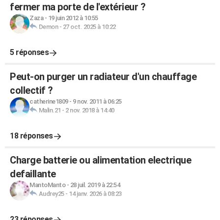
fermer ma porte de l'extérieur ?
Zaza
-
19 juin 2012 à 10:55
Demon
-
27 oct. 2025 à 10:22
5 réponses
Peut-on purger un radiateur d'un chauffage
collectif ?
catherine1809
-
9 nov. 2011 à 06:25
Malin.21
-
2 nov. 2018 à 14:40
18 réponses
Charge batterie ou alimentation electrique
defaillante
MantoManto
-
28 juil. 2019 à 22:54
Audrey25
-
14 janv. 2026 à 08:23
23 réponses