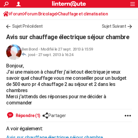
ACTUALITÉS
Forum
Forum Bricolage
Connexion
Chauffage et climatisation
S'inscrire
Rechercher
Société
Education
Villes
Politique
Faits Divers
Monde
+
SPORT
Sujet Précédent
Sujet Suivant
Football
Cyclisme
Forum
Coupe du monde 2026
Tennis
Rugby
CULTURE
Avis sur chauffage électrique séjour chambre
TNT
Cinéma
Musique
Programme TV
Streaming
Sorties cinéma
+
FINANCE
Ben Bond
-
Modifié le 27 sept. 2013 à 15:59
josé -
27 sept. 2013 à 16:24
Impôts
Immobilier
Banque
Crédit
Retraite
Epargne
Risques naturels par ville
Assurance
AUTO
Bonjour,
Réserver un essai
Berlines
Forum auto
Essais
Citadines
SUV
+
HIGH-TECH
J'ai une maison à chauffer j'ai letout électrique je veux
savoir quel chauffage vous me conseiller pour un budget
Meilleur smartphone
Ordinateurs
Guide high-tech
Mobiles
Internet
Jeux vidéo
+
BRICOLAGE
de 500 euro pr 4 chauffage 2 au séjour et 2 dans les
chambres
Aménagement intérieur
Cuisine
Jardinage
+
Forum
Extérieur
Salle de bains
Rangement
WEEK-END
Merci j'attends des réponses pour me décider à
commander
Escapades
Expositions
Week-end nature
Guides de France
Patrimoine
Musées
+
LIFESTYLE
Répondre (1)
Partager
Bien-être
Mode
+
Art de vivre
Loisirs
Modes de vie
SANTE
A voir également:
Guide de la santé
Médicaments
+
Alimentation
Maladies
Sommeil
VOYAGE
Avis sur chauffage électrique séjour chambre