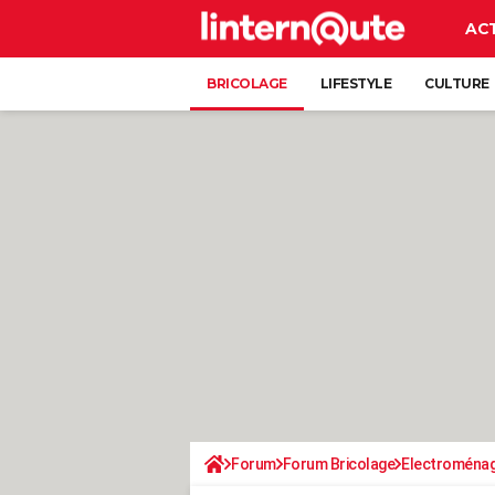
AC
BRICOLAGE
LIFESTYLE
CULTURE
Forum
Forum Bricolage
Electroména