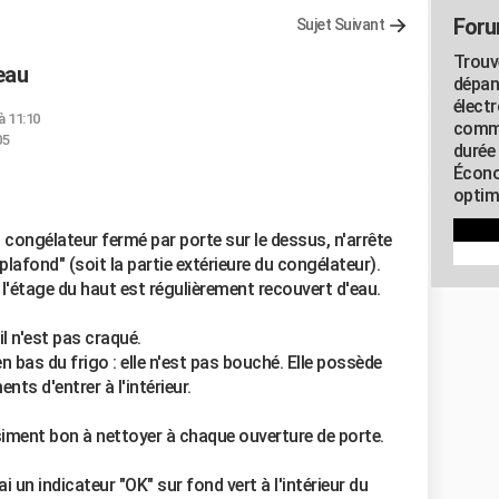
Foru
Sujet Suivant
Trouv
eau
dépan
élect
à 11:10
commu
05
durée
Écono
optimi
congélateur fermé par porte sur le dessus, n'arrête
"plafond" (soit la partie extérieure du congélateur).
 l'étage du haut est régulièrement recouvert d'eau.
 il n'est pas craqué.
 en bas du frigo : elle n'est pas bouché. Elle possède
ts d'entrer à l'intérieur.
uasiment bon à nettoyer à chaque ouverture de porte.
i un indicateur "OK" sur fond vert à l'intérieur du