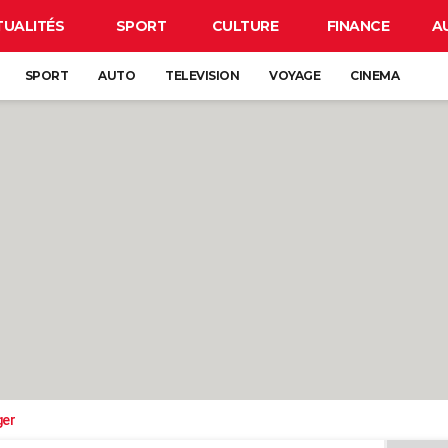
TUALITÉS
SPORT
CULTURE
FINANCE
A
SPORT
AUTO
TELEVISION
VOYAGE
CINEMA
ger