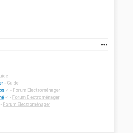
uide
er
- Guide
ps
✓
-
Forum Electroménager
mé
✓
-
Forum Electroménager
-
Forum Electroménager