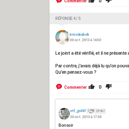
0
Commenter
RÉPONSE 4 / 5
bricoleubob
30 oct. 2013 à 14:50
Le joint a été vérifié, et il ne présent
Par contre, j'avais déjà lu qu'on pou
Qu'en pensez-vous ?
0
Commenter
stf_jpd87
29 967
30 oct. 2013 à 17:38
Bonsoir