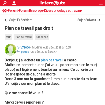
ACTUALITÉS
Forum
Forum Bricolage
Connexion
Divers bricolage et travaux
S'inscrire
Rechercher
Société
Education
Villes
Politique
Faits Divers
Monde
+
SPORT
Sujet Précédent
Sujet Suivant
Football
Cyclisme
Forum
Coupe du monde 2026
Tennis
Rugby
CULTURE
Plan de travail pas droit
TNT
Cinéma
Musique
Programme TV
Streaming
Sorties cinéma
+
FINANCE
Mur
Plan de travail
Crédence
Impôts
Immobilier
Banque
Crédit
Retraite
Epargne
Risques naturels par ville
Assurance
AUTO
fefe73000
-
Modifié le 26 déc. 2013 à 10:25
pac88
-
27 déc. 2013 à 08:47
Réserver un essai
Berlines
Forum auto
Essais
Citadines
SUV
+
HIGH-TECH
Bonjour, j'ai acheté un
plan de travail
a casto.
Meilleur smartphone
Ordinateurs
Guide high-tech
Mobiles
Internet
Jeux vidéo
+
BRICOLAGE
Malheureusement quand j'ai voulu poser mon plan le mur(
placo) est légèrement bombé au milieux. Ce qui crée un
Aménagement intérieur
Cuisine
Jardinage
+
Forum
Extérieur
Salle de bains
Rangement
WEEK-END
léger espace de gauche a droite.
Donc 3 mm sur la gauche et 1 mm sur la droite du milieux.
Escapades
Expositions
Week-end nature
Guides de France
Patrimoine
Musées
+
LIFESTYLE
J'ai déjà viser mon plan et le placo.
Bien-être
Mode
+
Art de vivre
Loisirs
Modes de vie
SANTE
Que me conseillé vous ?
Guide de la santé
Médicaments
+
Alimentation
Maladies
Sommeil
VOYAGE
Merci de vos réponses ?