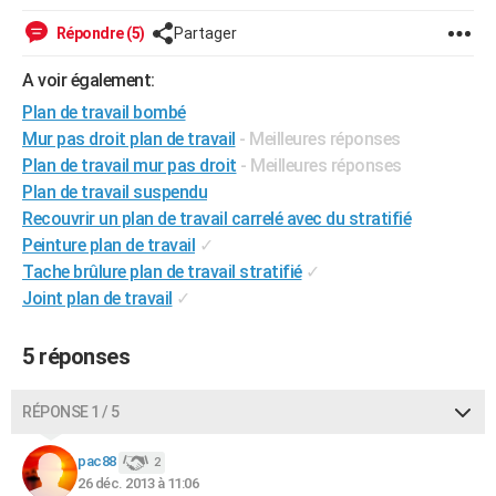
City break
Voyage de noces
Climat
Destinations
Voyage nature
Forum
+
PHOTO
Répondre (5)
Partager
GUIDES D'ACHAT
A voir également:
Plan de travail bombé
BONS PLANS
Mur pas droit plan de travail
- Meilleures réponses
CARTE DE VOEUX
Plan de travail mur pas droit
- Meilleures réponses
Plan de travail suspendu
Carte Bonne année
Carte Pâques
Carte de Noël
Carte Saint-Valentin
Carte d'anniversaire
DICTIONNAIRE
Recouvrir un plan de travail carrelé avec du stratifié
Peinture plan de travail
✓
Biographies
Expressions
Dictionnaire
Citations
Proverbes
PROGRAMME TV
Tache brûlure plan de travail stratifié
✓
COPAINS D'AVANT
Joint plan de travail
✓
Se connecter
Collèges
Universités
Service militaire
S'inscrire
Lycées
Primaires
Entreprises
Avis de recherche
AVIS DE DÉCÈS
5 réponses
FORUM
RÉPONSE 1 / 5
Lifestyle
Sport
Television
Cinema
Bricolage
Culture
Auto
Voyage
pac88
2
26 déc. 2013 à 11:06