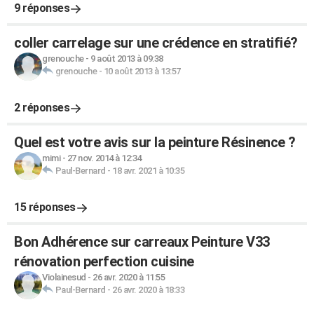
9 réponses
coller carrelage sur une crédence en stratifié?
grenouche
-
9 août 2013 à 09:38
grenouche
-
10 août 2013 à 13:57
2 réponses
Quel est votre avis sur la peinture Résinence ?
mimi
-
27 nov. 2014 à 12:34
Paul-Bernard
-
18 avr. 2021 à 10:35
15 réponses
Bon Adhérence sur carreaux Peinture V33
rénovation perfection cuisine
Violainesud
-
26 avr. 2020 à 11:55
Paul-Bernard
-
26 avr. 2020 à 18:33