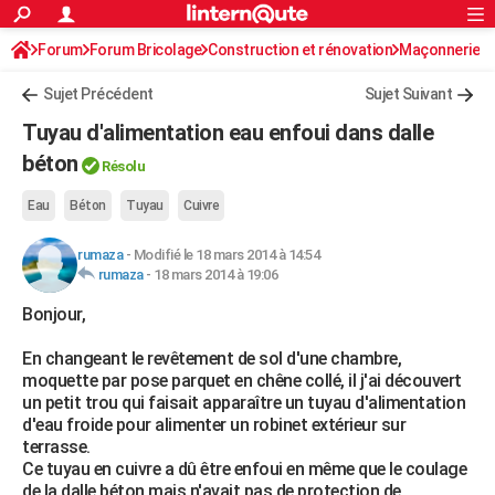
ACTUALITÉS
Forum
Forum Bricolage
Connexion
Construction et rénovation
S'inscrire
Maçonnerie
Rechercher
Société
Education
Villes
Politique
Faits Divers
Monde
+
SPORT
Sujet Précédent
Sujet Suivant
Football
Cyclisme
Forum
Coupe du monde 2026
Tennis
Rugby
CULTURE
Tuyau d'alimentation eau enfoui dans dalle
TNT
Cinéma
Musique
Programme TV
Streaming
Sorties cinéma
+
béton
FINANCE
Résolu
Impôts
Immobilier
Banque
Crédit
Retraite
Epargne
Risques naturels par ville
Assurance
AUTO
Eau
Béton
Tuyau
Cuivre
Réserver un essai
Berlines
Forum auto
Essais
Citadines
SUV
+
HIGH-TECH
rumaza
-
Modifié le 18 mars 2014 à 14:54
rumaza
-
18 mars 2014 à 19:06
Meilleur smartphone
Ordinateurs
Guide high-tech
Mobiles
Internet
Jeux vidéo
+
BRICOLAGE
Bonjour,
Aménagement intérieur
Cuisine
Jardinage
+
Forum
Extérieur
Salle de bains
Rangement
WEEK-END
En changeant le revêtement de sol d'une chambre,
moquette par pose parquet en chêne collé, il j'ai découvert
Escapades
Expositions
Week-end nature
Guides de France
Patrimoine
Musées
+
LIFESTYLE
un petit trou qui faisait apparaître un tuyau d'alimentation
d'eau froide pour alimenter un robinet extérieur sur
Bien-être
Mode
+
Art de vivre
Loisirs
Modes de vie
SANTE
terrasse.
Ce tuyau en cuivre a dû être enfoui en même que le coulage
Guide de la santé
Médicaments
+
Alimentation
Maladies
Sommeil
VOYAGE
de la dalle béton mais n'avait pas de protection de