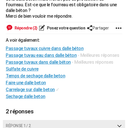
fourreau. Est-ce que le fourreau est obligatoire dans une
City break
Voyage de noces
Climat
Destinations
Voyage nature
Forum
+
PHOTO
dalle béton ?
Merci de bien vouloir me répondre.
GUIDES D'ACHAT
Répondre (2)
Posez votre question
Partager
BONS PLANS
A voir également:
CARTE DE VOEUX
Passage tuyaux cuivre dans dalle béton
Carte Bonne année
Carte Pâques
Carte de Noël
Carte Saint-Valentin
Carte d'anniversaire
DICTIONNAIRE
Passage tuyau eau dans dalle béton
- Meilleures réponses
Passage tuyaux dans dalle béton
- Meilleures réponses
Biographies
Expressions
Dictionnaire
Citations
Proverbes
PROGRAMME TV
Sulfate de cuivre
Temps de sechage dalle beton
COPAINS D'AVANT
Faire une dalle beton
Se connecter
Collèges
Universités
Service militaire
S'inscrire
Lycées
Primaires
Entreprises
Avis de recherche
AVIS DE DÉCÈS
Carrelage sur dalle beton
✓
Sechage dalle beton
FORUM
Lifestyle
Sport
Television
Cinema
Bricolage
Culture
Auto
Voyage
2 réponses
RÉPONSE 1 / 2