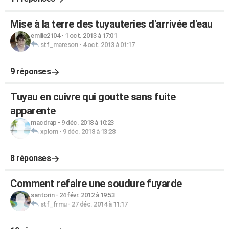
Mise à la terre des tuyauteries d'arrivée d'eau
emilie2104
-
1 oct. 2013 à 17:01
stf_mareson
-
4 oct. 2013 à 01:17
9 réponses
Tuyau en cuivre qui goutte sans fuite
apparente
macdrap
-
9 déc. 2018 à 10:23
xplom
-
9 déc. 2018 à 13:28
8 réponses
Comment refaire une soudure fuyarde
santorin
-
24 févr. 2012 à 19:53
stf_frmu
-
27 déc. 2014 à 11:17