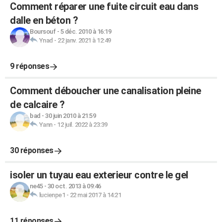
Comment réparer une fuite circuit eau dans
dalle en béton ?
Boursouf
-
5 déc. 2010 à 16:19
Ynad
-
22 janv. 2021 à 12:49
9 réponses
Comment déboucher une canalisation pleine
de calcaire ?
bad
-
30 juin 2010 à 21:59
Yann
-
12 juil. 2022 à 23:39
30 réponses
isoler un tuyau eau exterieur contre le gel
ne45
-
30 oct. 2013 à 09:46
lucienpe1
-
22 mai 2017 à 14:21
11 réponses