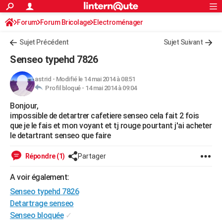
ACTUALITÉS
Forum
Forum Bricolage
Connexion
Electroménager
S'inscrire
Rechercher
Société
Education
Villes
Politique
Faits Divers
Monde
+
SPORT
Sujet Précédent
Sujet Suivant
Football
Cyclisme
Forum
Coupe du monde 2026
Tennis
Rugby
CULTURE
Senseo typehd 7826
TNT
Cinéma
Musique
Programme TV
Streaming
Sorties cinéma
+
FINANCE
astrid
-
Modifié le 14 mai 2014 à 08:51
Profil bloqué -
14 mai 2014 à 09:04
Impôts
Immobilier
Banque
Crédit
Retraite
Epargne
Risques naturels par ville
Assurance
AUTO
Bonjour,
Réserver un essai
Berlines
Forum auto
Essais
Citadines
SUV
+
HIGH-TECH
impossible de detartrer cafetiere senseo cela fait 2 fois
que je le fais et mon voyant et tj rouge pourtant j'ai acheter
Meilleur smartphone
Ordinateurs
Guide high-tech
Mobiles
Internet
Jeux vidéo
+
BRICOLAGE
le detartrant senseo que faire
Aménagement intérieur
Cuisine
Jardinage
+
Forum
Extérieur
Salle de bains
Rangement
WEEK-END
Répondre (1)
Partager
Escapades
Expositions
Week-end nature
Guides de France
Patrimoine
Musées
+
LIFESTYLE
A voir également:
Senseo typehd 7826
Bien-être
Mode
+
Art de vivre
Loisirs
Modes de vie
SANTE
Detartrage senseo
Guide de la santé
Médicaments
+
Alimentation
Maladies
Sommeil
VOYAGE
Senseo bloquée
✓