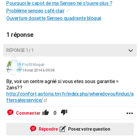
Pourquoi le capot de ma Senseo ne s'ouvre plus ?
City break
Voyage de noces
Climat
Destinations
Voyage nature
Forum
+
PHOTO
Problème senseo café clair
✓
Ouverture dosette Senseo quadrante bloqué
GUIDES D'ACHAT
BONS PLANS
1 réponse
CARTE DE VOEUX
RÉPONSE 1 / 1
Carte Bonne année
Carte Pâques
Carte de Noël
Carte Saint-Valentin
Carte d'anniversaire
DICTIONNAIRE
Profil bloqué
Biographies
Expressions
Dictionnaire
Citations
Proverbes
14 mai 2014 à 09:04
PROGRAMME TV
Bjr, voir un centre agréé si vous etes sous garantie =
COPAINS D'AVANT
2ans??
http://confort.astoria.tm.fr/index.php/wheredoyoufindus/a
Se connecter
Collèges
Universités
Service militaire
S'inscrire
Lycées
Primaires
Entreprises
Avis de recherche
AVIS DE DÉCÈS
ftersalesservice/
FORUM
0
Commenter
Lifestyle
Sport
Television
Cinema
Bricolage
Culture
Auto
Voyage
Répondre
Posez votre question