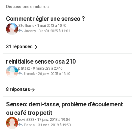
Discussions similaires
Comment régler une senseo ?
Steflcms
-
1 mai 2013 à 10:40
Jacany
-
3 août 2025 à 11:01
31 réponses
reinitialise senseo csa 210
ptittaz
-
9 mai 2023 à 20:46
franck
-
26 janv. 2025 à 13:49
8 réponses
Senseo: demi-tasse, problème d'écoulement
ou café trop petit
kevin3838
-
17 janv. 2013 à 19:04
Pascal
-
31 oct. 2019 à 19:53