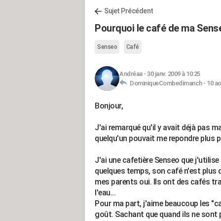
Sujet Précédent
Pourquoi le café de ma Sense
Senseo
Café
Andréaa
-
30 janv. 2009 à 10:25
DominiqueCombedimanch -
10 ao
Bonjour,
J'ai remarqué qu'il y avait déjà pas m
quelqu'un pouvait me repondre plus 
J'ai une cafetière Senseo que j'utilis
quelques temps, son café n'est plus d
mes parents oui. Ils ont des cafés t
l'eau...
Pour ma part, j'aime beaucoup les "ca
goût. Sachant que quand ils ne sont 