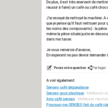
De plus, il est très enervant de mettr
reussir à faire) un café ou café choco
J'ai essayé de nettoyé la machine. A ch
que je pense qu'il faut nettoyer pour 
les noms des composants) : la pièce da
même la pièce située juste en dessous
dans ma tasse.
Je vous remercie d'avance,
En esperant ne pas devoir demander à
Posez votre question
Partager
A voir également:
Senseo café dégueulasse
Senseo gout plastique
- Meilleures r
Avis café senseo
- Meilleures répons
Pourquoi ma SENSEO fait du café cla