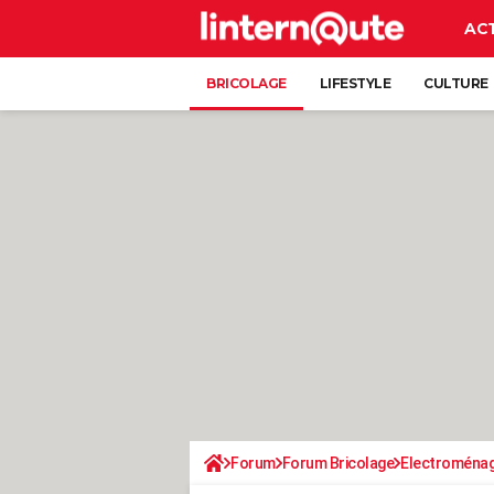
AC
BRICOLAGE
LIFESTYLE
CULTURE
Forum
Forum Bricolage
Electroména