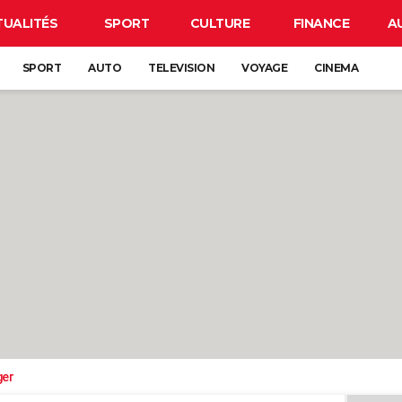
TUALITÉS
SPORT
CULTURE
FINANCE
A
SPORT
AUTO
TELEVISION
VOYAGE
CINEMA
ger