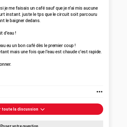
 si je me faisais un café sauf que je n'ai mis aucune
urt instant. juste le tps que le circuit soit parcouru
ant le baigner dedans.
t d'eau !
veau eu un bon café dès le premier coup !
tant mais une fois que l'eau est chaude c'est rapide.
onner.
r toute la discussion
Posez votre question