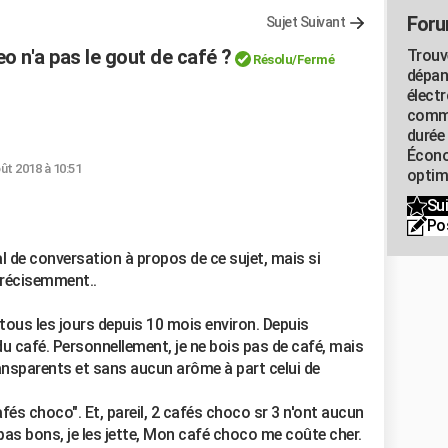
Foru
Sujet Suivant
o n'a pas le gout de café ?
Trouv
Résolu
/Fermé
dépan
élect
commu
durée
Écono
ût 2018 à 10:51
optimi
Sui
Po
al de conversation à propos de ce sujet, mais si
précisemment..
e tous les jours depuis 10 mois environ. Depuis
u café. Personnellement, je ne bois pas de café, mais
ransparents et sans aucun arôme à part celui de
fés choco". Et, pareil, 2 cafés choco sr 3 n'ont aucun
pas bons, je les jette, Mon café choco me coûte cher.