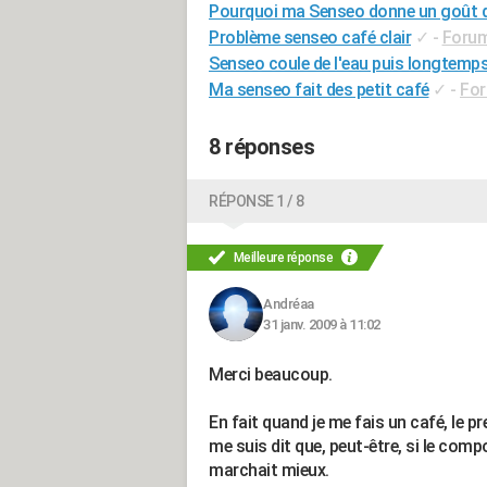
Pourquoi ma Senseo donne un goût de
Problème senseo café clair
✓
-
Forum
Senseo coule de l'eau puis longtemps 
Ma senseo fait des petit café
✓
-
For
8 réponses
RÉPONSE 1 / 8
Meilleure réponse
Andréaa
31 janv. 2009 à 11:02
Merci beaucoup.
En fait quand je me fais un café, le p
me suis dit que, peut-être, si le com
marchait mieux.