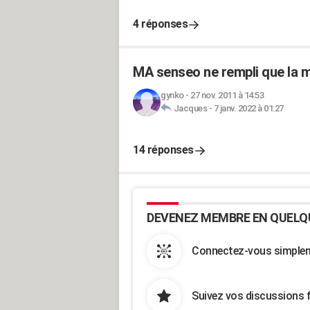
4 réponses
MA senseo ne rempli que la m
gynko
-
27 nov. 2011 à 14:53
Jacques
-
7 janv. 2022 à 01:27
14 réponses
DEVENEZ MEMBRE EN QUELQ
Connectez-vous simpleme
Suivez vos discussions 