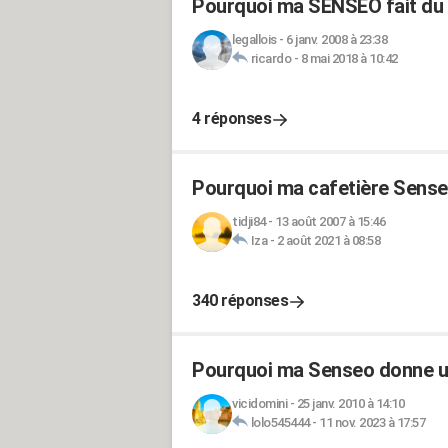
Pourquoi ma SENSEO fait du 
legallois
-
6 janv. 2008 à 23:38
ricardo
-
8 mai 2018 à 10:42
4 réponses
Pourquoi ma cafetière Senseo
tidji84
-
13 août 2007 à 15:46
Iza
-
2 août 2021 à 08:58
340 réponses
Pourquoi ma Senseo donne un
vicidomini
-
25 janv. 2010 à 14:10
lolo545444
-
11 nov. 2023 à 17:57