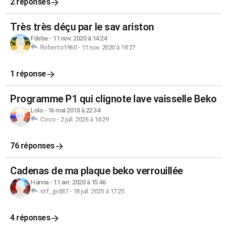
2 réponses
Très très déçu par le sav ariston
Fdebe
-
11 nov. 2020 à 14:24
Roberto1960
-
11 nov. 2020 à 18:27
1 réponse
Programme P1 qui clignote lave vaisselle Beko
Lolo
-
16 mai 2018 à 22:34
Coco
-
2 juil. 2026 à 14:29
76 réponses
Cadenas de ma plaque beko verrouillée
Hanna
-
11 avr. 2020 à 15:46
stf_jpd87
-
18 juil. 2025 à 17:25
4 réponses