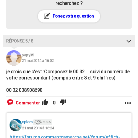
recherchez ?
Posez votre question
RÉPONSE 5 / 8
papy35
21 mai 2014 à 16:02
je crois que c'est :Composez le 00 32 ... suivi du numéro de
votre correspondant (compris entre 8 et 9 chiffres)
00 32 038908690
0
Commenter
xplom
2 695
21 mai 2014 à 16:24
https://forums.commentcamarche.net/forum/affich-