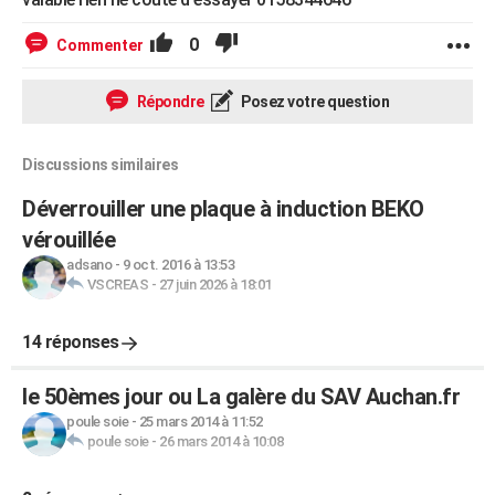
0
Commenter
Répondre
Posez votre question
Discussions similaires
Déverrouiller une plaque à induction BEKO
vérouillée
adsano
-
9 oct. 2016 à 13:53
VSCREAS
-
27 juin 2026 à 18:01
14 réponses
le 50èmes jour ou La galère du SAV Auchan.fr
poule soie
-
25 mars 2014 à 11:52
poule soie
-
26 mars 2014 à 10:08