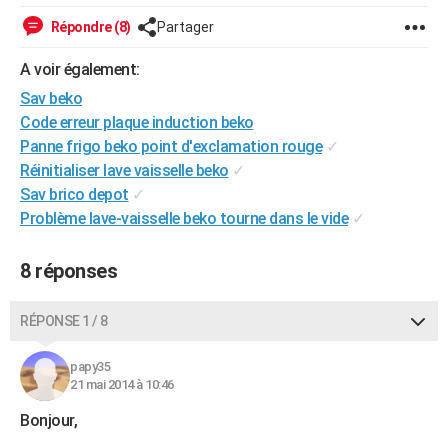
City break
Voyage de noces
Climat
Destinations
Voyage nature
Forum
+
PHOTO
Répondre (8)
Partager
GUIDES D'ACHAT
A voir également:
Sav beko
BONS PLANS
Code erreur plaque induction beko
CARTE DE VOEUX
Panne frigo beko point d'exclamation rouge
✓
Réinitialiser lave vaisselle beko
✓
Carte Bonne année
Carte Pâques
Carte de Noël
Carte Saint-Valentin
Carte d'anniversaire
DICTIONNAIRE
Sav brico depot
✓
Problème lave-vaisselle beko tourne dans le vide
✓
Biographies
Expressions
Dictionnaire
Citations
Proverbes
PROGRAMME TV
COPAINS D'AVANT
8 réponses
Se connecter
Collèges
Universités
Service militaire
S'inscrire
Lycées
Primaires
Entreprises
Avis de recherche
AVIS DE DÉCÈS
RÉPONSE 1 / 8
FORUM
papy35
Lifestyle
Sport
Television
Cinema
Bricolage
Culture
Auto
Voyage
21 mai 2014 à 10:46
Bonjour,