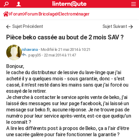
ACTUALITÉS
Forum
Forum Bricolage
Connexion
Electroménager
S'inscrire
Rechercher
Société
Education
Villes
Politique
Faits Divers
Monde
+
SPORT
Sujet Précédent
Sujet Suivant
Football
Cyclisme
Forum
Coupe du monde 2026
Tennis
Rugby
CULTURE
Pièce beko cassée au bout de 2 mois SAV ?
TNT
Cinéma
Musique
Programme TV
Streaming
Sorties cinéma
+
FINANCE
ishawana
-
Modifié le 21 mai 2014 à 10:21
papy35 -
22 mai 2014 à 11:47
Impôts
Immobilier
Banque
Crédit
Retraite
Epargne
Risques naturels par ville
Assurance
AUTO
Bonjour,
Réserver un essai
Berlines
Forum auto
Essais
Citadines
SUV
+
HIGH-TECH
le cache du distributeur de lessive du lave-linge que j'ai
acheté il y a quelques mois - sous garantie, donc - s'est
Meilleur smartphone
Ordinateurs
Guide high-tech
Mobiles
Internet
Jeux vidéo
+
BRICOLAGE
cassé, il m'est resté dans les mains sans que j'ai forcé ou
essayé de le retirer.
Aménagement intérieur
Cuisine
Jardinage
+
Forum
Extérieur
Salle de bains
Rangement
WEEK-END
Je cherche à contacter le service après vente de beko, j'ai
laissé des messages sur leur page facebook, j'ai laissé un
Escapades
Expositions
Week-end nature
Guides de France
Patrimoine
Musées
+
LIFESTYLE
message sur beko.fr, aucune réponse. Je ne trouve pas de
numéro pour leur service après-vente, est-ce que quelqu'un
Bien-être
Mode
+
Art de vivre
Loisirs
Modes de vie
SANTE
le connaît ?
A lire les différents post à propos de Beko, ça a l'air d'être
Guide de la santé
Médicaments
+
Alimentation
Maladies
Sommeil
VOYAGE
une sacrée galère pour faire fonctionner la garantie ?