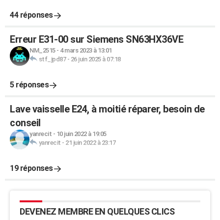
44 réponses
Erreur E31-00 sur Siemens SN63HX36VE
NM_2515
-
4 mars 2023 à 13:01
stf_jpd87
-
26 juin 2025 à 07:18
5 réponses
Lave vaisselle E24, à moitié réparer, besoin de
conseil
yanrecit
-
10 juin 2022 à 19:05
yanrecit
-
21 juin 2022 à 23:17
19 réponses
DEVENEZ MEMBRE EN QUELQUES CLICS