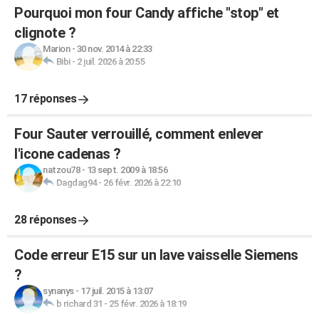
Pourquoi mon four Candy affiche "stop" et
clignote ?
Marion
-
30 nov. 2014 à 22:33
Bibi
-
2 juil. 2026 à 20:55
17 réponses
Four Sauter verrouillé, comment enlever
l'icone cadenas ?
natzou78
-
13 sept. 2009 à 18:56
Dagdag94
-
26 févr. 2026 à 22:10
28 réponses
Code erreur E15 sur un lave vaisselle Siemens
?
synanys
-
17 juil. 2015 à 13:07
b richard 31
-
25 févr. 2026 à 18:19