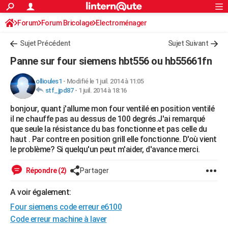
ACTUALITÉS
Forum
Forum Bricolage
Connexion
Electroménager
S'inscrire
Rechercher
Société
Education
Villes
Politique
Faits Divers
Monde
+
SPORT
Sujet Précédent
Sujet Suivant
Football
Cyclisme
Forum
Coupe du monde 2026
Tennis
Rugby
CULTURE
Panne sur four siemens hbt556 ou hb55661fn
TNT
Cinéma
Musique
Programme TV
Streaming
Sorties cinéma
+
FINANCE
ollioules1
-
Modifié le 1 juil. 2014 à 11:05
stf_jpd87
-
1 juil. 2014 à 18:16
Impôts
Immobilier
Banque
Crédit
Retraite
Epargne
Risques naturels par ville
Assurance
AUTO
bonjour, quant j'allume mon four ventilé en position ventilé
Réserver un essai
Berlines
Forum auto
Essais
Citadines
SUV
+
HIGH-TECH
il ne chauffe pas au dessus de 100 degrés.J'ai remarqué
que seule la résistance du bas fonctionne et pas celle du
Meilleur smartphone
Ordinateurs
Guide high-tech
Mobiles
Internet
Jeux vidéo
+
BRICOLAGE
haut . Par contre en position grill elle fonctionne. D'où vient
le problème? Si quelqu'un peut m'aider, d'avance merci.
Aménagement intérieur
Cuisine
Jardinage
+
Forum
Extérieur
Salle de bains
Rangement
WEEK-END
Répondre (2)
Partager
Escapades
Expositions
Week-end nature
Guides de France
Patrimoine
Musées
+
LIFESTYLE
A voir également:
Bien-être
Mode
+
Art de vivre
Loisirs
Modes de vie
SANTE
Four siemens code erreur e6100
Guide de la santé
Médicaments
+
Alimentation
Maladies
Sommeil
Code erreur machine à laver
VOYAGE