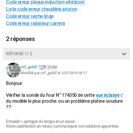
Code erreur plaque induction whirlpool
City break
Voyage de noces
Climat
Destinations
Voyage nature
Forum
+
PHOTO
Liste code erreur chaudière ariston
Code erreur seche linge
GUIDES D'ACHAT
Code erreur radiateur carrera
BONS PLANS
2 réponses
CARTE DE VOEUX
Carte Bonne année
Carte Pâques
Carte de Noël
Carte Saint-Valentin
Carte d'anniversaire
RÉPONSE 1 / 2
DICTIONNAIRE
Biographies
Expressions
Dictionnaire
Citations
Proverbes
stf_jpd87
PROGRAMME TV
29 968
Modifié par stf_jpd87 le 1/07/2014 18:17
COPAINS D'AVANT
Bonjour
Se connecter
Collèges
Universités
Service militaire
S'inscrire
Lycées
Primaires
Entreprises
Avis de recherche
AVIS DE DÉCÈS
Vérifier la sonde du four N° 174350 de cette
vue éclatée
du modèle le plus proche. ou un problème platine soudure
FORUM
??
Lifestyle
Sport
Television
Cinema
Bricolage
Culture
Auto
Voyage
Entraide = partager du temps et un savoir.
Notre satisfaction en retour; communiquer vos solutions apportées.