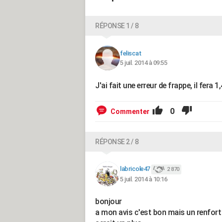
RÉPONSE 1 / 8
feliscat
5 juil. 2014 à 09:55
J'ai fait une erreur de frappe, il fera 
0
Commenter
RÉPONSE 2 / 8
labricole47
2 870
5 juil. 2014 à 10:16
bonjour
a mon avis c'est bon mais un renfort