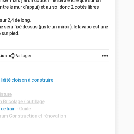
iser mais j'ai un doute. Il ne sera encré que sur un
ntre le mur d'appui) et au sol donc 2 cotés libres
ur 2,4 de long.
 sera fixé dessus (juste un miroir), le lavabo est une
sur pied.
tion
Partager
lidité cloison à construire
inture
 Bricolage / outillage
 de bain
- Guide
rum Construction et rénovation