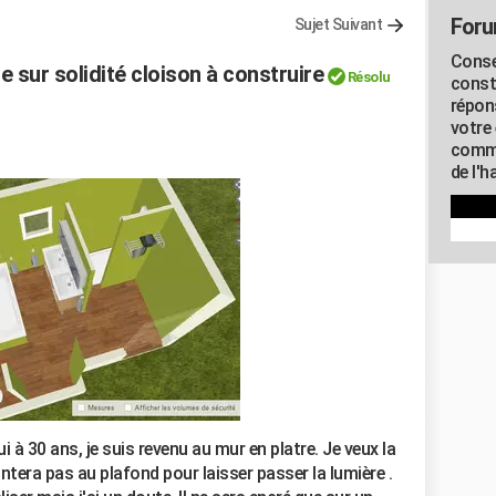
Foru
Sujet Suivant
Conse
e sur solidité cloison à construire
Résolu
const
répon
votre 
commu
de l'h
i à 30 ans, je suis revenu au mur en platre. Je veux la
tera pas au plafond pour laisser passer la lumière .