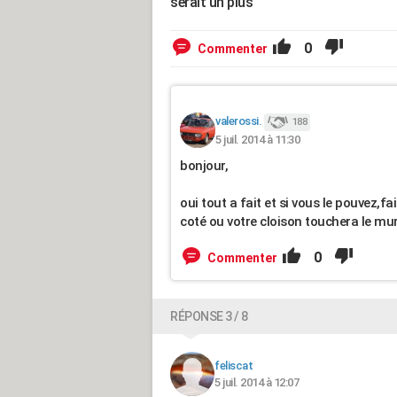
serait un plus
0
Commenter
valerossi.
188
5 juil. 2014 à 11:30
bonjour,
oui tout a fait et si vous le pouvez,
coté ou votre cloison touchera le mu
0
Commenter
RÉPONSE 3 / 8
feliscat
5 juil. 2014 à 12:07