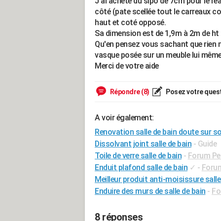
J'ai acheté du sipo de 7cm pour le réal
côté (pate scellée tout le carreaux co
haut et coté opposé.
Sa dimension est de 1,9m à 2m de ht s
Qu'en pensez vous sachant que rien ne
vasque posée sur un meuble lui même 
Merci de votre aide
Répondre (8)
Posez votre ques
A voir également:
Renovation salle de bain doute sur so
Dissolvant joint salle de bain
- Guide
Toile de verre salle de bain
-
Forum Pe
Enduit plafond salle de bain
✓
-
Forum
Meilleur produit anti-moisissure salle
Enduire des murs de salle de bain
-
Fo
8 réponses