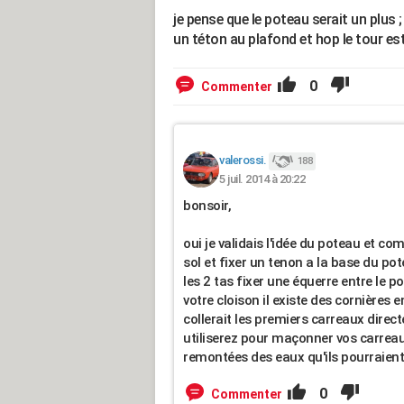
je pense que le poteau serait un plus 
un téton au plafond et hop le tour es
0
Commenter
valerossi.
188
5 juil. 2014 à 20:22
bonsoir,
oui je validais l'idée du poteau et 
sol et fixer un tenon a la base du pot
les 2 tas fixer une équerre entre le p
votre cloison il existe des cornières 
collerait les premiers carreaux dire
utiliserez pour maçonner vos carreau
remontées des eaux qu'ils pourraient 
0
Commenter