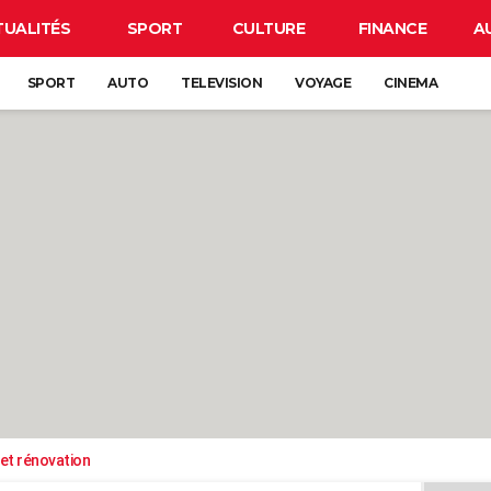
TUALITÉS
SPORT
CULTURE
FINANCE
A
SPORT
AUTO
TELEVISION
VOYAGE
CINEMA
et rénovation