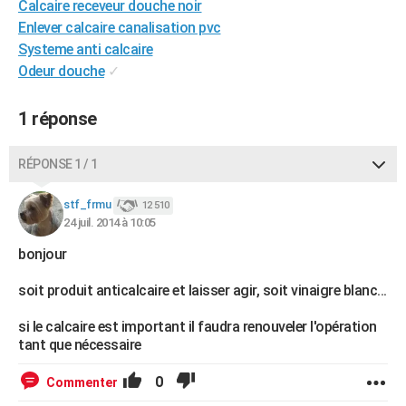
Calcaire receveur douche noir
City break
Voyage de noces
Climat
Destinations
Voyage nature
Forum
+
PHOTO
Enlever calcaire canalisation pvc
Systeme anti calcaire
GUIDES D'ACHAT
Odeur douche
✓
BONS PLANS
1 réponse
CARTE DE VOEUX
Carte Bonne année
Carte Pâques
Carte de Noël
Carte Saint-Valentin
Carte d'anniversaire
RÉPONSE 1 / 1
DICTIONNAIRE
Biographies
Expressions
Dictionnaire
Citations
Proverbes
stf_frmu
PROGRAMME TV
12 510
24 juil. 2014 à 10:05
COPAINS D'AVANT
bonjour
Se connecter
Collèges
Universités
Service militaire
S'inscrire
Lycées
Primaires
Entreprises
Avis de recherche
AVIS DE DÉCÈS
soit produit anticalcaire et laisser agir, soit vinaigre blanc...
FORUM
si le calcaire est important il faudra renouveler l'opération
tant que nécessaire
Lifestyle
Sport
Television
Cinema
Bricolage
Culture
Auto
Voyage
0
Commenter