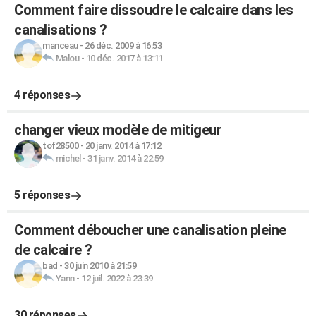
Comment faire dissoudre le calcaire dans les
canalisations ?
manceau
-
26 déc. 2009 à 16:53
Malou
-
10 déc. 2017 à 13:11
4 réponses
changer vieux modèle de mitigeur
tof28500
-
20 janv. 2014 à 17:12
michel
-
31 janv. 2014 à 22:59
5 réponses
Comment déboucher une canalisation pleine
de calcaire ?
bad
-
30 juin 2010 à 21:59
Yann
-
12 juil. 2022 à 23:39
30 réponses