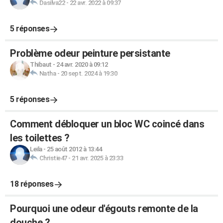
Dasilva22
-
22 avr. 2022 à 09:37
5 réponses
Problème odeur peinture persistante
Thibaut
-
24 avr. 2020 à 09:12
Natha
-
20 sept. 2024 à 19:30
5 réponses
Comment débloquer un bloc WC coincé dans
les toilettes ?
Leila
-
25 août 2012 à 13:44
Christie47
-
21 avr. 2025 à 23:33
18 réponses
Pourquoi une odeur d'égouts remonte de la
douche ?