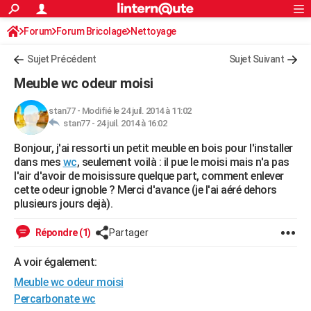
ACTUALITÉS
Forum
Forum Bricolage
Connexion
Nettoyage
S'inscrire
Rechercher
Société
Education
Villes
Politique
Faits Divers
Monde
+
SPORT
Sujet Précédent
Sujet Suivant
Football
Cyclisme
Forum
Coupe du monde 2026
Tennis
Rugby
CULTURE
Meuble wc odeur moisi
TNT
Cinéma
Musique
Programme TV
Streaming
Sorties cinéma
+
FINANCE
stan77
-
Modifié le 24 juil. 2014 à 11:02
stan77 -
24 juil. 2014 à 16:02
Impôts
Immobilier
Banque
Crédit
Retraite
Epargne
Risques naturels par ville
Assurance
AUTO
Bonjour, j'ai ressorti un petit meuble en bois pour l'installer
Réserver un essai
Berlines
Forum auto
Essais
Citadines
SUV
+
HIGH-TECH
dans mes
wc
, seulement voilà : il pue le moisi mais n'a pas
l'air d'avoir de moisissure quelque part, comment enlever
Meilleur smartphone
Ordinateurs
Guide high-tech
Mobiles
Internet
Jeux vidéo
+
BRICOLAGE
cette odeur ignoble ? Merci d'avance (je l'ai aéré dehors
plusieurs jours dejà).
Aménagement intérieur
Cuisine
Jardinage
+
Forum
Extérieur
Salle de bains
Rangement
WEEK-END
Répondre (1)
Partager
Escapades
Expositions
Week-end nature
Guides de France
Patrimoine
Musées
+
LIFESTYLE
A voir également:
Bien-être
Mode
+
Art de vivre
Loisirs
Modes de vie
SANTE
Meuble wc odeur moisi
Guide de la santé
Médicaments
+
Alimentation
Maladies
Sommeil
Percarbonate wc
VOYAGE