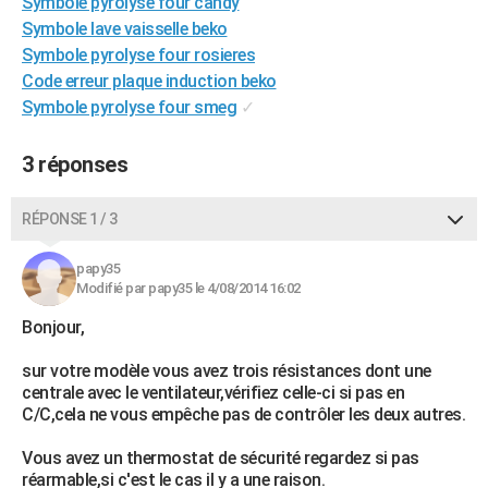
Symbole pyrolyse four candy
City break
Voyage de noces
Climat
Destinations
Voyage nature
Forum
+
PHOTO
Symbole lave vaisselle beko
Symbole pyrolyse four rosieres
GUIDES D'ACHAT
Code erreur plaque induction beko
Symbole pyrolyse four smeg
✓
BONS PLANS
CARTE DE VOEUX
3 réponses
Carte Bonne année
Carte Pâques
Carte de Noël
Carte Saint-Valentin
Carte d'anniversaire
DICTIONNAIRE
RÉPONSE 1 / 3
Biographies
Expressions
Dictionnaire
Citations
Proverbes
PROGRAMME TV
papy35
Modifié par papy35 le 4/08/2014 16:02
COPAINS D'AVANT
Bonjour,
Se connecter
Collèges
Universités
Service militaire
S'inscrire
Lycées
Primaires
Entreprises
Avis de recherche
AVIS DE DÉCÈS
sur votre modèle vous avez trois résistances dont une
FORUM
centrale avec le ventilateur,vérifiez celle-ci si pas en
C/C,cela ne vous empêche pas de contrôler les deux autres.
Lifestyle
Sport
Television
Cinema
Bricolage
Culture
Auto
Voyage
Vous avez un thermostat de sécurité regardez si pas
réarmable,si c'est le cas il y a une raison.