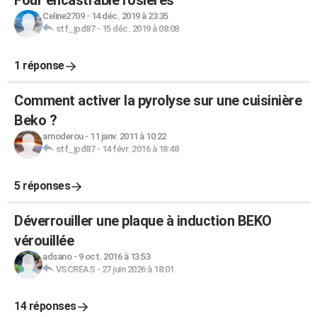
Four encastrable rosieres
Celine2709
-
14 déc. 2019 à 23:35
stf_jpd87
-
15 déc. 2019 à 08:08
1 réponse
Comment activer la pyrolyse sur une cuisinière
Beko ?
arnoderou
-
11 janv. 2011 à 10:22
stf_jpd87
-
14 févr. 2016 à 18:48
5 réponses
Déverrouiller une plaque à induction BEKO
vérouillée
adsano
-
9 oct. 2016 à 13:53
VSCREAS
-
27 juin 2026 à 18:01
14 réponses