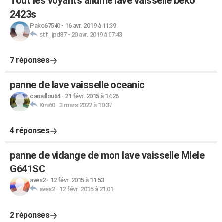
Tout les voyants allumé lave vaisselle beko
2423s
Pako67540
-
16 avr. 2019 à 11:39
stf_jpd87
-
20 avr. 2019 à 07:43
7 réponses
panne de lave vaisselle oceanic
canaillou64
-
21 févr. 2015 à 14:26
Kini60
-
3 mars 2022 à 10:37
4 réponses
panne de vidange de mon lave vaisselle Miele
G641SC
aves2
-
12 févr. 2015 à 11:53
aves2
-
12 févr. 2015 à 21:01
2 réponses