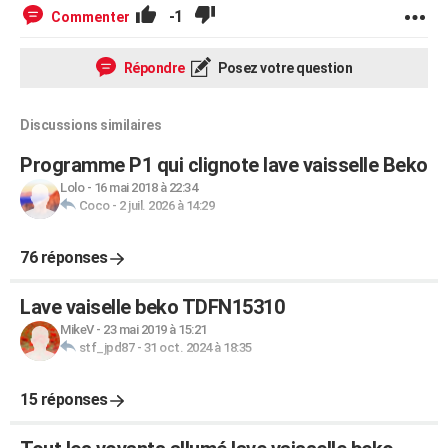
-1
Commenter
Répondre
Posez votre question
Discussions similaires
Programme P1 qui clignote lave vaisselle Beko
Lolo
-
16 mai 2018 à 22:34
Coco
-
2 juil. 2026 à 14:29
76 réponses
Lave vaiselle beko TDFN15310
MikeV
-
23 mai 2019 à 15:21
stf_jpd87
-
31 oct. 2024 à 18:35
15 réponses