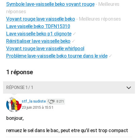
Symbole lave-vaisselle beko voyant rouge
- Meilleures
City break
Voyage de noces
Climat
Destinations
Voyage nature
Forum
+
PHOTO
réponses
Voyant rouge lave vaisselle beko
- Meilleures réponses
GUIDES D'ACHAT
Lave vaiselle beko TDFN15310
BONS PLANS
Lave vaisselle beko p1 clignote
✓
Réinitialiser lave vaisselle beko
✓
CARTE DE VOEUX
Voyant rouge lave vaisselle whirlpool
Problème lave-vaisselle beko tourne dans le vide
✓
Carte Bonne année
Carte Pâques
Carte de Noël
Carte Saint-Valentin
Carte d'anniversaire
DICTIONNAIRE
Biographies
Expressions
Dictionnaire
Citations
Proverbes
PROGRAMME TV
1 réponse
COPAINS D'AVANT
RÉPONSE 1 / 1
Se connecter
Collèges
Universités
Service militaire
S'inscrire
Lycées
Primaires
Entreprises
Avis de recherche
AVIS DE DÉCÈS
stf_la sudiste
8 271
FORUM
23 juin 2015 à 15:51
bonjour,
Lifestyle
Sport
Television
Cinema
Bricolage
Culture
Auto
Voyage
remuez le sel dans le bac, peut etre qu'il est trop compact