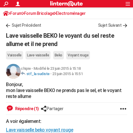
ACTUALITÉS
Forum
Forum Bricolage
Connexion
Electroménager
S'inscrire
Rechercher
Société
Education
Villes
Politique
Faits Divers
Monde
+
SPORT
Sujet Précédent
Sujet Suivant
Football
Cyclisme
Forum
Coupe du monde 2026
Tennis
Rugby
CULTURE
Lave vaisselle BEKO le voyant du sel reste
TNT
Cinéma
Musique
Programme TV
Streaming
Sorties cinéma
+
allume et il ne prend
FINANCE
Impôts
Immobilier
Banque
Crédit
Retraite
Epargne
Risques naturels par ville
Assurance
AUTO
Vaisselle
Lave-vaisselle
Beko
Voyant rouge
Réserver un essai
Berlines
Forum auto
Essais
Citadines
SUV
+
HIGH-TECH
chipie
-
Modifié le 23 juin 2015 à 15:18
stf_la sudiste
-
23 juin 2015 à 15:51
Meilleur smartphone
Ordinateurs
Guide high-tech
Mobiles
Internet
Jeux vidéo
+
BRICOLAGE
Bonjour,
mon lave vaisselle BEKO ne prends pas le sel, et le voyant
Aménagement intérieur
Cuisine
Jardinage
+
Forum
Extérieur
Salle de bains
Rangement
WEEK-END
reste allume
Escapades
Expositions
Week-end nature
Guides de France
Patrimoine
Musées
+
LIFESTYLE
Répondre (1)
Partager
Bien-être
Mode
+
Art de vivre
Loisirs
Modes de vie
SANTE
A voir également:
Guide de la santé
Médicaments
+
Alimentation
Maladies
Sommeil
VOYAGE
Lave vaisselle beko voyant rouge