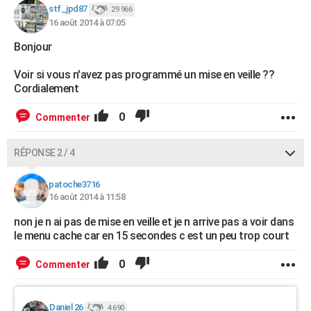
stf_jpd87
29 966
City break
Voyage de noces
Climat
Destinations
Voyage nature
Forum
+
PHOTO
16 août 2014 à 07:05
GUIDES D'ACHAT
Bonjour
BONS PLANS
Voir si vous n'avez pas programmé un mise en veille ??
Cordialement
CARTE DE VOEUX
0
Commenter
Carte Bonne année
Carte Pâques
Carte de Noël
Carte Saint-Valentin
Carte d'anniversaire
DICTIONNAIRE
RÉPONSE 2 / 4
Biographies
Expressions
Dictionnaire
Citations
Proverbes
PROGRAMME TV
patoche3716
COPAINS D'AVANT
16 août 2014 à 11:58
Se connecter
Collèges
Universités
Service militaire
S'inscrire
Lycées
Primaires
Entreprises
Avis de recherche
AVIS DE DÉCÈS
non je n ai pas de mise en veille et je n arrive pas a voir dans
le menu cache car en 15 secondes c est un peu trop court
FORUM
0
Commenter
Lifestyle
Sport
Television
Cinema
Bricolage
Culture
Auto
Voyage
Daniel 26
4 690